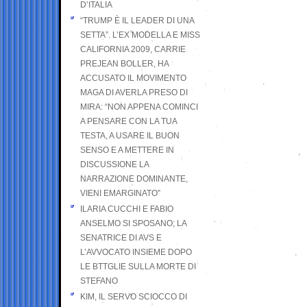
D’ITALIA
“TRUMP È IL LEADER DI UNA
SETTA”. L’EX MODELLA E MISS
CALIFORNIA 2009, CARRIE
PREJEAN BOLLER, HA
ACCUSATO IL MOVIMENTO
MAGA DI AVERLA PRESO DI
MIRA: “NON APPENA COMINCI
A PENSARE CON LA TUA
TESTA, A USARE IL BUON
SENSO E A METTERE IN
DISCUSSIONE LA
NARRAZIONE DOMINANTE,
VIENI EMARGINATO”
ILARIA CUCCHI E FABIO
ANSELMO SI SPOSANO; LA
SENATRICE DI AVS E
L’AVVOCATO INSIEME DOPO
LE BTTGLIE SULLA MORTE DI
STEFANO
KIM, IL SERVO SCIOCCO DI