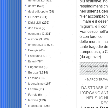
denuncia
(14.528)
più restrittive, n
respingimenti ch
destra
(573)
nell’udienza gen
destradipopolo
(99)
“Per accompagnar
Di Pietro
(101)
il mare e il dese
Diritti civili
(276)
migranti, è lì co
don Gallo
(9)
Francesco nell’u
economia
(2.331)
è con loro, con i
elezioni
(3.303)
delle morti in m
emergenza
(3.077)
tante tragedie d
Energia
(45)
Lampedusa, a Cro
Esselunga
(2)
(da agenzie)
Esteri
(784)
This entry was posted o
Eugenetica
(3)
responses to this entr
Europa
(1.314)
Fassino
(13)
«
MARCO TRAVAG
federalismo
(167)
DA STRASBUR
Ferrara
(21)
L’ORGANO ANT
Ferretti
(6)
NEL SUO N
ferrovie
(133)
REG
finanziaria
(325)