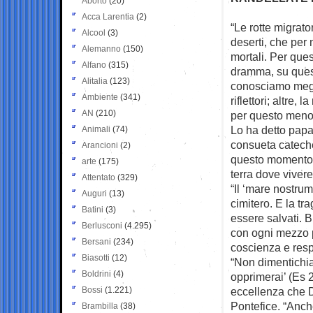
Aborto
(20)
Acca Larentia
(2)
“Le rotte migrat
Alcool
(3)
deserti, che per
Alemanno
(150)
mortali. Per que
Alfano
(315)
dramma, su quest
Alitalia
(123)
conosciamo megl
Ambiente
(341)
riflettori; altre
AN
(210)
per questo meno 
Lo ha detto papa
Animali
(74)
consueta cateches
Arancioni
(2)
questo momento 
arte
(175)
terra dove vivere
Attentato
(329)
“Il ‘mare nostrum
Auguri
(13)
cimitero. E la tr
Batini
(3)
essere salvati. 
Berlusconi
(4.295)
con ogni mezzo p
Bersani
(234)
coscienza e resp
Biasotti
(12)
“Non dimentichiam
Boldrini
(4)
opprimerai’ (Es 2
Bossi
(1.221)
eccellenza che D
Pontefice. “Anche
Brambilla
(38)