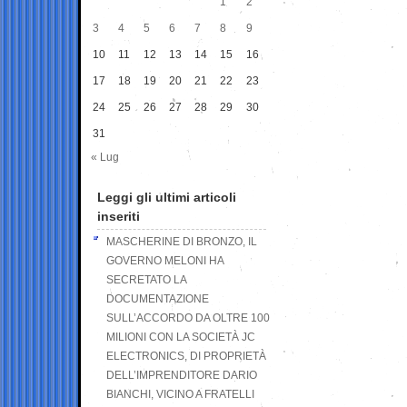
1
2
3
4
5
6
7
8
9
10
11
12
13
14
15
16
17
18
19
20
21
22
23
24
25
26
27
28
29
30
31
« Lug
Leggi gli ultimi articoli
inseriti
MASCHERINE DI BRONZO, IL
GOVERNO MELONI HA
SECRETATO LA
DOCUMENTAZIONE
SULL’ACCORDO DA OLTRE 100
MILIONI CON LA SOCIETÀ JC
ELECTRONICS, DI PROPRIETÀ
DELL’IMPRENDITORE DARIO
BIANCHI, VICINO A FRATELLI