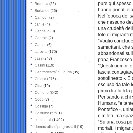
pure qui spesso no
Brunetta
(83)
hanno portati e 
Burlando
(26)
Nell’epoca dei sa
Camogli
(2)
che nessuno deve
canile
(4)
una crudeltà del
Cappello
(8)
foto di migranti 
Caprotti
(2)
“Voglio conclude
Caritas
(6)
samaritani, che s
carovita
(170)
abbandonati sulle
casa
(247)
papa Francesco 
“Questi uomini e
Casini
(119)
lascia contagiare
Centrodestra in Liguria
(35)
sottolineato -. E
Chiesa
(276)
escluso da tale lo
Cina
(10)
primo fra tutti la
Comune
(342)
Pensando a chi s
Coop
(7)
Humans, “e tante 
Cossiga
(7)
Pontefice -, unia
Costume
(5.581)
cimiteri, ma spaz
criminalità
(1.402)
“Su una cosa pot
democratici e progressisti
(19)
mortali, i migran