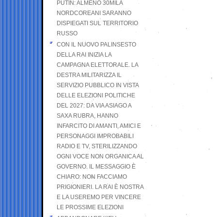
PUTIN: ALMENO 30MILA
NORDCOREANI SARANNO
DISPIEGATI SUL TERRITORIO
RUSSO
CON IL NUOVO PALINSESTO
DELLA RAI INIZIA LA
CAMPAGNA ELETTORALE. LA
DESTRA MILITARIZZA IL
SERVIZIO PUBBLICO IN VISTA
DELLE ELEZIONI POLITICHE
DEL 2027: DA VIA ASIAGO A
SAXA RUBRA, HANNO
INFARCITO DI AMANTI, AMICI E
PERSONAGGI IMPROBABILI
RADIO E TV, STERILIZZANDO
OGNI VOCE NON ORGANICA AL
GOVERNO. IL MESSAGGIO È
CHIARO: NON FACCIAMO
PRIGIONIERI. LA RAI È NOSTRA
E LA USEREMO PER VINCERE
LE PROSSIME ELEZIONI