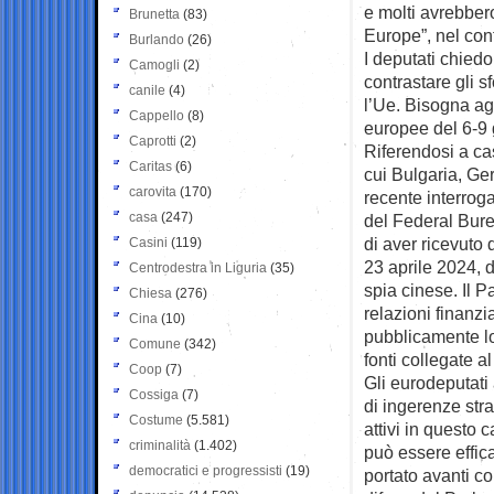
e molti avrebbero
Brunetta
(83)
Europe”, nel cont
Burlando
(26)
I deputati chied
Camogli
(2)
contrastare gli s
canile
(4)
l’Ue. Bisogna ag
Cappello
(8)
europee del 6-9 
Caprotti
(2)
Riferendosi a cas
Caritas
(6)
cui Bulgaria, Ge
carovita
(170)
recente interrog
casa
(247)
del Federal Burea
di aver ricevuto 
Casini
(119)
23 aprile 2024, 
Centrodestra in Liguria
(35)
spia cinese. Il P
Chiesa
(276)
relazioni finanzi
Cina
(10)
pubblicamente lo 
Comune
(342)
fonti collegate a
Coop
(7)
Gli eurodeputati
Cossiga
(7)
di ingerenze str
Costume
(5.581)
attivi in questo
criminalità
(1.402)
può essere effic
democratici e progressisti
(19)
portato avanti c