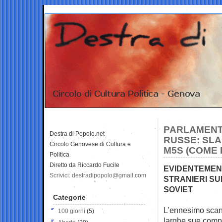
PARLAMENT
Destra di Popolo.net
RUSSE: SLA
Circolo Genovese di Cultura e
M5S (COME I
Politica
Diretto da Riccardo Fucile
EVIDENTEMENT
Scrivici: destradipopolo@gmail.com
STRANIERI SUL
SOVIET
Categorie
L’ennesimo scand
100 giorni
(5)
larghe sue compo