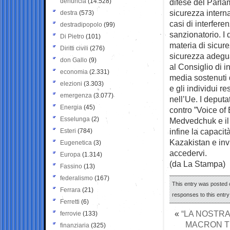
denuncia
(14.528)
difese del Parlam
sicurezza intern
destra
(573)
casi di interfer
destradipopolo
(99)
sanzionatorio. I 
Di Pietro
(101)
materia di sicure
Diritti civili
(276)
sicurezza adeguat
don Gallo
(9)
al Consiglio di 
economia
(2.331)
media sostenuti 
elezioni
(3.303)
e gli individui 
emergenza
(3.077)
nell’Ue. I deputa
Energia
(45)
contro ”Voice of 
Esselunga
(2)
Medvedchuk e il 
infine la capacit
Esteri
(784)
Kazakistan e inv
Eugenetica
(3)
accedervi.
Europa
(1.314)
(da La Stampa)
Fassino
(13)
federalismo
(167)
This entry was posted o
Ferrara
(21)
responses to this entr
Ferretti
(6)
«
“LA NOSTR
ferrovie
(133)
MACRON T
finanziaria
(325)