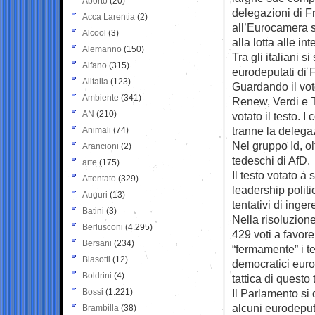
Aborto
(20)
delegazioni di Fr
Acca Larentia
(2)
all’Eurocamera si
Alcool
(3)
alla lotta alle in
Alemanno
(150)
Tra gli italiani s
Alfano
(315)
eurodeputati di F
Alitalia
(123)
Guardando il voto
Ambiente
(341)
Renew, Verdi e T
AN
(210)
votato il testo. I
tranne la delegaz
Animali
(74)
Nel gruppo Id, olt
Arancioni
(2)
tedeschi di AfD.
arte
(175)
Il testo votato 
Attentato
(329)
leadership politi
Auguri
(13)
tentativi di inge
Batini
(3)
Nella risoluzion
Berlusconi
(4.295)
429 voti a favore
Bersani
(234)
“fermamente” i te
Biasotti
(12)
democratici europ
Boldrini
(4)
tattica di quest
Bossi
(1.221)
Il Parlamento si 
alcuni eurodeput
Brambilla
(38)