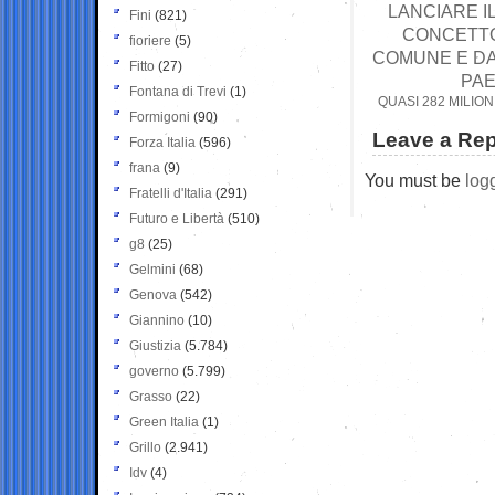
LANCIARE I
Fini
(821)
CONCETTO 
fioriere
(5)
COMUNE E DA
Fitto
(27)
PAE
Fontana di Trevi
(1)
QUASI 282 MILIO
Formigoni
(90)
Leave a Rep
Forza Italia
(596)
frana
(9)
You must be
log
Fratelli d'Italia
(291)
Futuro e Libertà
(510)
g8
(25)
Gelmini
(68)
Genova
(542)
Giannino
(10)
Giustizia
(5.784)
governo
(5.799)
Grasso
(22)
Green Italia
(1)
Grillo
(2.941)
Idv
(4)