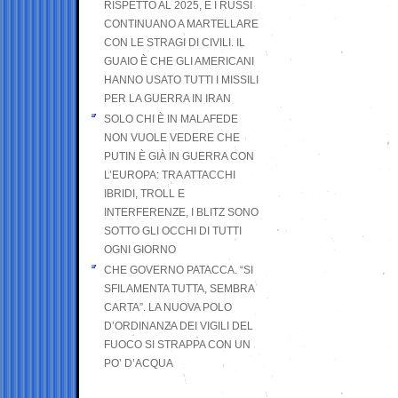
RISPETTO AL 2025, E I RUSSI
CONTINUANO A MARTELLARE
CON LE STRAGI DI CIVILI. IL
GUAIO È CHE GLI AMERICANI
HANNO USATO TUTTI I MISSILI
PER LA GUERRA IN IRAN
SOLO CHI È IN MALAFEDE
NON VUOLE VEDERE CHE
PUTIN È GIÀ IN GUERRA CON
L’EUROPA: TRA ATTACCHI
IBRIDI, TROLL E
INTERFERENZE, I BLITZ SONO
SOTTO GLI OCCHI DI TUTTI
OGNI GIORNO
CHE GOVERNO PATACCA. “SI
SFILAMENTA TUTTA, SEMBRA
CARTA”. LA NUOVA POLO
D’ORDINANZA DEI VIGILI DEL
FUOCO SI STRAPPA CON UN
PO’ D’ACQUA