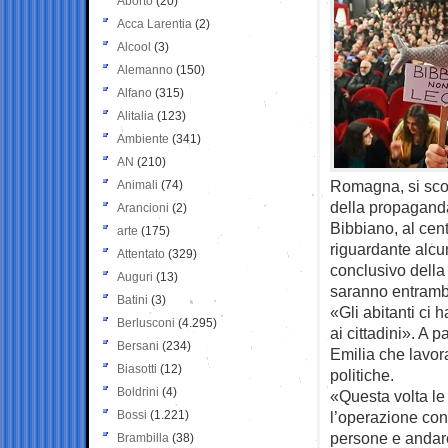
Aborto
(20)
Acca Larentia
(2)
Alcool
(3)
Alemanno
(150)
Alfano
(315)
Alitalia
(123)
Ambiente
(341)
AN
(210)
Romagna, si scon
Animali
(74)
della propaganda
Arancioni
(2)
Bibbiano, al cent
arte
(175)
riguardante alcun
Attentato
(329)
conclusivo della
Auguri
(13)
saranno entrambi
Batini
(3)
«Gli abitanti ci 
Berlusconi
(4.295)
ai cittadini». A
Bersani
(234)
Emilia che lavora
Biasotti
(12)
politiche.
Boldrini
(4)
«Questa volta le
Bossi
(1.221)
l’operazione con
persone e andare
Brambilla
(38)