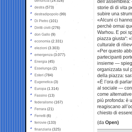
denuncia
(14.528)
dell’assemblea: «
storie di di vita
destra
(573)
subire una strum
destradipopolo
(99)
«Alcuni ci hanno 
Di Pietro
(101)
perchè ormai qu
Diritti civili
(276)
Warhou. E poi sp
don Gallo
(9)
piazza giusta“: 
economia
(2.331)
culturale di rili
elezioni
(3.303)
«Per questo abbi
emergenza
(3.077)
partecipanti por
Energia
(45)
insieme — spiega
Esselunga
(2)
organizzata sul p
della piazza: sa
Esteri
(784)
«È l’ora di parla
Eugenetica
(3)
al sociale — con
Europa
(1.314)
come alternative
Fassino
(13)
più profonda: è u
federalismo
(167)
reagiscano all’od
Ferrara
(21)
chiesto di essere
Ferretti
(6)
(da
Open)
ferrovie
(133)
finanziaria
(325)