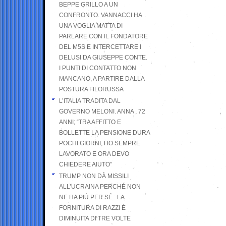
BEPPE GRILLO A UN
CONFRONTO. VANNACCI HA
UNA VOGLIA MATTA DI
PARLARE CON IL FONDATORE
DEL M5S E INTERCETTARE I
DELUSI DA GIUSEPPE CONTE.
I PUNTI DI CONTATTO NON
MANCANO, A PARTIRE DALLA
POSTURA FILORUSSA
L’ITALIA TRADITA DAL
GOVERNO MELONI. ANNA , 72
ANNI; “TRA AFFITTO E
BOLLETTE LA PENSIONE DURA
POCHI GIORNI, HO SEMPRE
LAVORATO E ORA DEVO
CHIEDERE AIUTO”
TRUMP NON DÀ MISSILI
ALL’UCRAINA PERCHÉ NON
NE HA PIÙ PER SÉ : LA
FORNITURA DI RAZZI È
DIMINUITA DI TRE VOLTE