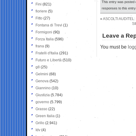
This entry was posted 
Fini
(821)
responses to this entr
fioriere
(5)
Fitto
(27)
«
ASCOLTI AUDITEL:
S
Fontana di Trevi
(1)
Formigoni
(90)
Leave a Rep
Forza Italia
(596)
frana
(9)
You must be
log
Fratelli d'Italia
(291)
Futuro e Libertà
(510)
g8
(25)
Gelmini
(68)
Genova
(542)
Giannino
(10)
Giustizia
(5.784)
governo
(5.799)
Grasso
(22)
Green Italia
(1)
Grillo
(2.941)
Idv
(4)