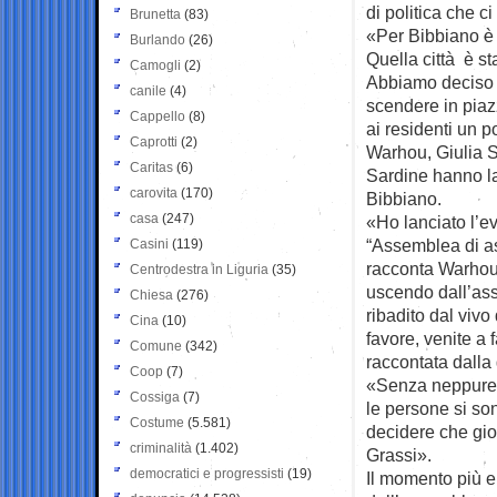
di politica che 
Brunetta
(83)
«Per Bibbiano è 
Burlando
(26)
Quella città è st
Camogli
(2)
Abbiamo deciso di
canile
(4)
scendere in piaz
Cappello
(8)
ai residenti un 
Caprotti
(2)
Warhou, Giulia S
Caritas
(6)
Sardine hanno la
carovita
(170)
Bibbiano.
casa
(247)
«Ho lanciato l’e
“Assemblea di as
Casini
(119)
racconta Warhou
Centrodestra in Liguria
(35)
uscendo dall’ass
Chiesa
(276)
ribadito dal viv
Cina
(10)
favore, venite a
Comune
(342)
raccontata dalla
Coop
(7)
«Senza neppure i
Cossiga
(7)
le persone si so
Costume
(5.581)
decidere che gio
criminalità
(1.402)
Grassi».
democratici e progressisti
(19)
Il momento più em