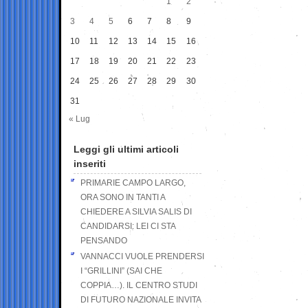
1
2
3
4
5
6
7
8
9
10
11
12
13
14
15
16
17
18
19
20
21
22
23
24
25
26
27
28
29
30
31
« Lug
Leggi gli ultimi articoli
inseriti
PRIMARIE CAMPO LARGO,
ORA SONO IN TANTI A
CHIEDERE A SILVIA SALIS DI
CANDIDARSI: LEI CI STA
PENSANDO
VANNACCI VUOLE PRENDERSI
I “GRILLINI” (SAI CHE
COPPIA…). IL CENTRO STUDI
DI FUTURO NAZIONALE INVITA