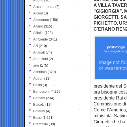
Aborto
(20)
A VILLA TAVE
Acca Larentia
(2)
“GIGIORGIA”, 
Alcool
(3)
GIORGETTI, SA
Alemanno
(150)
PICHETTO, UR
Alfano
(315)
C’ERANO RENZI
Alitalia
(123)
Ambiente
(341)
AN
(210)
Animali
(74)
Arancioni
(2)
arte
(175)
Attentato
(329)
Auguri
(13)
Batini
(3)
presidente del S
ora bisogna costr
Berlusconi
(4.295)
presidente Rai d
Bersani
(234)
Commissione di 
Biasotti
(12)
Come l’America, 
Boldrini
(4)
ministrità: Salvi
Bossi
(1.221)
Giorgetti che ha 
Brambilla
(38)