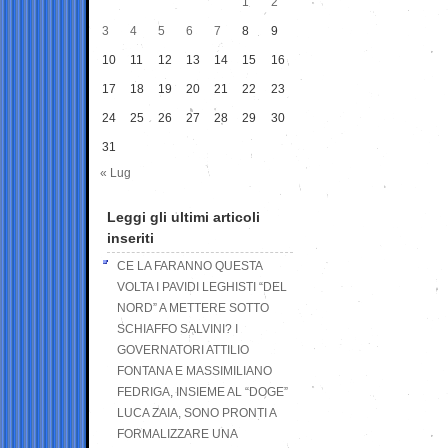
1
2
3
4
5
6
7
8
9
10
11
12
13
14
15
16
17
18
19
20
21
22
23
24
25
26
27
28
29
30
31
« Lug
Leggi gli ultimi articoli
inseriti
CE LA FARANNO QUESTA
VOLTA I PAVIDI LEGHISTI “DEL
NORD” A METTERE SOTTO
SCHIAFFO SALVINI? I
GOVERNATORI ATTILIO
FONTANA E MASSIMILIANO
FEDRIGA, INSIEME AL “DOGE”
LUCA ZAIA, SONO PRONTI A
FORMALIZZARE UNA