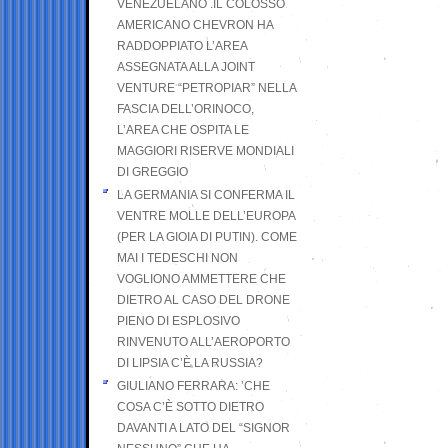
VENEZUELANO .IL COLOSSO
AMERICANO CHEVRON HA
RADDOPPIATO L’AREA
ASSEGNATA ALLA JOINT
VENTURE “PETROPIAR” NELLA
FASCIA DELL’ORINOCO,
L’AREA CHE OSPITA LE
MAGGIORI RISERVE MONDIALI
DI GREGGIO
LA GERMANIA SI CONFERMA IL
VENTRE MOLLE DELL’EUROPA
(PER LA GIOIA DI PUTIN). COME
MAI I TEDESCHI NON
VOGLIONO AMMETTERE CHE
DIETRO AL CASO DEL DRONE
PIENO DI ESPLOSIVO
RINVENUTO ALL’AEROPORTO
DI LIPSIA C’È LA RUSSIA?
GIULIANO FERRARA: ’CHE
COSA C’È SOTTO DIETRO
DAVANTI A LATO DEL “SIGNOR