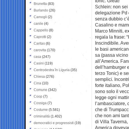
tonic. Great!
Brunetta
(83)
Schlein: non sei
Burlando
(26)
delegazione Pd 
Camogli
(2)
senza dubbio c’è
canile
(4)
Casalino e mamma
Cappello
(8)
Marco Minniti, ex
regala la frase: “
Caprotti
(2)
Inscindibile. Ave
Caritas
(6)
le basi americane
carovita
(170)
sa (passa vicino 
casa
(247)
all’America. Fan
Casini
(119)
dell’hamburger e 
Centrodestra in Liguria
(35)
terzo Tonic) e se
Chiesa
(276)
semplici. Incont
Cina
(10)
forte italiano, 
Comune
(342)
sono solo il ve
Coop
(7)
legge ogni mattin
l’ambasciatore, 
Cossiga
(7)
che di Trumpacci
Costume
(5.581)
che non ami tanto
criminalità
(1.402)
di Villa Taverna,
democratici e progressisti
(19)
America dovevan