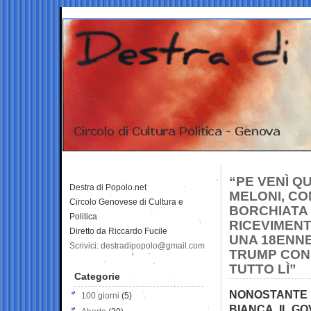
“PE VENÌ Q
Destra di Popolo.net
MELONI, CO
Circolo Genovese di Cultura e
BORCHIATA 
Politica
RICEVIMEN
Diretto da Riccardo Fucile
UNA 18ENNE
Scrivici: destradipopolo@gmail.com
TRUMP CON 
TUTTO LÌ”
Categorie
NONOSTANTE I
100 giorni
(5)
BIANCA, IL GO