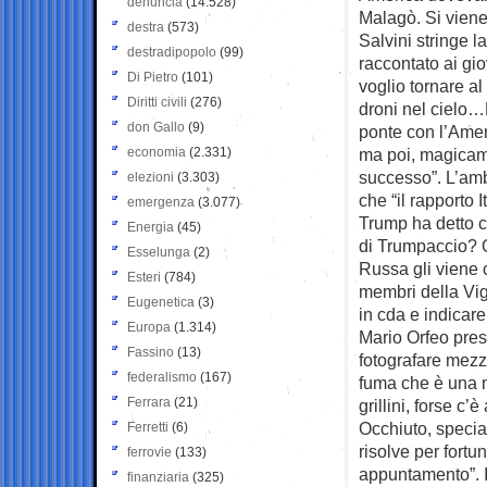
denuncia
(14.528)
Malagò. Si viene
destra
(573)
Salvini stringe 
destradipopolo
(99)
raccontato ai gio
Di Pietro
(101)
voglio tornare al
Diritti civili
(276)
droni nel cielo
don Gallo
(9)
ponte con l’Ameri
economia
(2.331)
ma poi, magicame
successo”. L’amb
elezioni
(3.303)
che “il rapporto I
emergenza
(3.077)
Trump ha detto ch
Energia
(45)
di Trumpaccio? Q
Esselunga
(2)
Russa gli viene 
Esteri
(784)
membri della Vig
Eugenetica
(3)
in cda e indicare
Europa
(1.314)
Mario Orfeo presi
Fassino
(13)
fotografare mezz
federalismo
(167)
fuma che è una me
Ferrara
(21)
grillini, forse c’
Occhiuto, specia
Ferretti
(6)
risolve per fortu
ferrovie
(133)
appuntamento”. I
finanziaria
(325)