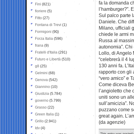
fa la domanda ch
Fini
(821)
l’hamburger?”. E 
fioriere
(5)
Sul palco parte 
Fitto
(27)
Daniele. Che dif
Fontana di Trevi
(1)
Milano, ufficial
Formigoni
(90)
chiede le armi 
Forza Italia
(596)
Russa al massimo
frana
(9)
autonomia”. Chi g
Fratelli d'Italia
(291)
Lollo, di Angelo 
“celebrerà il 4 l
Futuro e Libertà
(510)
130 anni fa. L’Ita
g8
(25)
rapporto con gli 
Gelmini
(68)
“vero amico” e Ta
Genova
(542)
Come diceva Berl
Giannino
(10)
l’angioletto che c
Giustizia
(5.784)
uniti sono un all
governo
(5.799)
sull’amicizia”. N
Grasso
(22)
puzzano come se
Green Italia
(1)
great again. L’a
Grillo
(2.941)
(da agenzie)
Idv
(4)
This entry was posted o