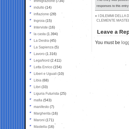
Immigrazione
(734)
responses to this entr
indulto
(14)
inflazione
(26)
«
I DILEMMI DELLA 
CLEMENTE MASTELL
Ingroia
(15)
Interviste
(16)
Leave a Rep
la casta
(1.394)
La Destra
(45)
You must be
log
La Sapienza
(5)
Lavoro
(1.316)
LegaNord
(2.411)
Letta Enrico
(154)
Liberi e Uguali
(10)
Libia
(68)
Libri
(33)
Liguria Futurista
(25)
mafia
(543)
manifesto
(7)
Margherita
(16)
Maroni
(171)
Mastella
(16)