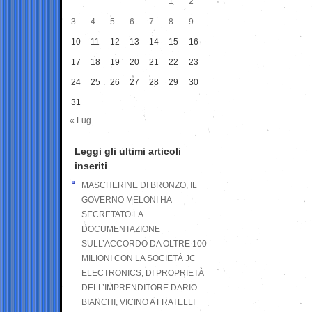
1
2
3
4
5
6
7
8
9
10
11
12
13
14
15
16
17
18
19
20
21
22
23
24
25
26
27
28
29
30
31
« Lug
Leggi gli ultimi articoli
inseriti
MASCHERINE DI BRONZO, IL
GOVERNO MELONI HA
SECRETATO LA
DOCUMENTAZIONE
SULL’ACCORDO DA OLTRE 100
MILIONI CON LA SOCIETÀ JC
ELECTRONICS, DI PROPRIETÀ
DELL’IMPRENDITORE DARIO
BIANCHI, VICINO A FRATELLI