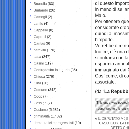
di questo import
Brunetta
(83)
In meno di sei a
Burlando
(26)
Maio.
Camogli
(2)
Per ottenere que
canile
(4)
considerate d’or
Cappello
(8)
quindi al massim
Caprotti
(2)
l’importo.
Caritas
(6)
Vorrebbe dire n
carovita
(170)
Inoltre, c’è una
casa
(247)
scontrarsi con l
risparmio annuale
Casini
(119)
immaginato dai 
Centrodestra in Liguria
(35)
Così come, di c
Chiesa
(276)
associate.
Cina
(10)
Comune
(342)
(da “
La Repubbl
Coop
(7)
This entry was posted 
Cossiga
(7)
responses to this entr
Costume
(5.581)
criminalità
(1.402)
«
IL DEPUTATO M5S
democratici e progressisti
(19)
CASO IGOR, LA FI
DETTO CHE