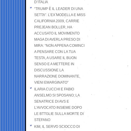
D’ITALIA
“TRUMP È IL LEADER DI UNA
SETTA”. L’EX MODELLA E MISS
CALIFORNIA 2009, CARRIE
PREJEAN BOLLER, HA
ACCUSATO IL MOVIMENTO
MAGA DI AVERLA PRESO DI
MIRA: “NON APPENA COMINCI
A PENSARE CON LA TUA
TESTA, A USARE IL BUON
SENSO E A METTERE IN
DISCUSSIONE LA
NARRAZIONE DOMINANTE,
VIENI EMARGINATO”
ILARIA CUCCHI E FABIO
ANSELMO SI SPOSANO; LA
SENATRICE DI AVS E
L’AVVOCATO INSIEME DOPO
LE BTTGLIE SULLA MORTE DI
STEFANO
KIM, IL SERVO SCIOCCO DI