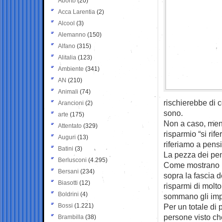
Aborto
(20)
Acca Larentia
(2)
Alcool
(3)
Alemanno
(150)
Alfano
(315)
Alitalia
(123)
Ambiente
(341)
AN
(210)
Animali
(74)
rischierebbe di 
Arancioni
(2)
sono.
arte
(175)
Non a caso, meno
Attentato
(329)
risparmio “si rif
Auguri
(13)
riferiamo a pensi
Batini
(3)
La pezza dei pent
Berlusconi
(4.295)
Come mostrano i 
Bersani
(234)
sopra la fascia d
Biasotti
(12)
risparmi di molto 
Boldrini
(4)
sommano gli impo
Bossi
(1.221)
Per un totale di
persone visto ch
Brambilla
(38)