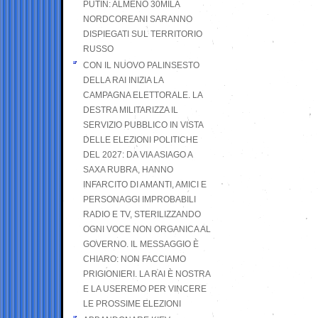
PUTIN: ALMENO 30MILA
NORDCOREANI SARANNO
DISPIEGATI SUL TERRITORIO
RUSSO
CON IL NUOVO PALINSESTO
DELLA RAI INIZIA LA
CAMPAGNA ELETTORALE. LA
DESTRA MILITARIZZA IL
SERVIZIO PUBBLICO IN VISTA
DELLE ELEZIONI POLITICHE
DEL 2027: DA VIA ASIAGO A
SAXA RUBRA, HANNO
INFARCITO DI AMANTI, AMICI E
PERSONAGGI IMPROBABILI
RADIO E TV, STERILIZZANDO
OGNI VOCE NON ORGANICA AL
GOVERNO. IL MESSAGGIO È
CHIARO: NON FACCIAMO
PRIGIONIERI. LA RAI È NOSTRA
E LA USEREMO PER VINCERE
LE PROSSIME ELEZIONI