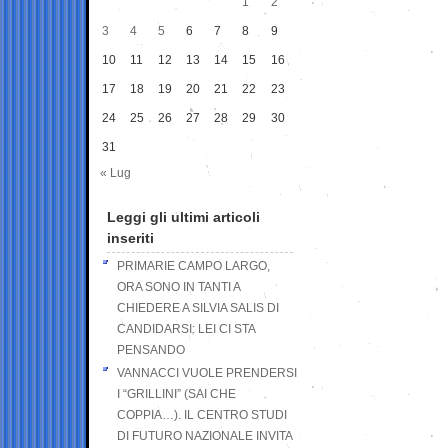
1
2
3
4
5
6
7
8
9
10
11
12
13
14
15
16
17
18
19
20
21
22
23
24
25
26
27
28
29
30
31
« Lug
Leggi gli ultimi articoli
inseriti
PRIMARIE CAMPO LARGO,
ORA SONO IN TANTI A
CHIEDERE A SILVIA SALIS DI
CANDIDARSI: LEI CI STA
PENSANDO
VANNACCI VUOLE PRENDERSI
I “GRILLINI” (SAI CHE
COPPIA…). IL CENTRO STUDI
DI FUTURO NAZIONALE INVITA