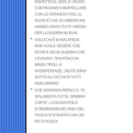
RISPETTO AL 2025, E I RUSSI
CONTINUANO A MARTELLARE
CON LE STRAGI DI CIVILI. IL
GUAIO È CHE GLI AMERICANI
HANNO USATO TUTTI I MISSILI
PER LA GUERRA IN IRAN
SOLO CHI È IN MALAFEDE
NON VUOLE VEDERE CHE
PUTIN È GIÀ IN GUERRA CON
L’EUROPA: TRA ATTACCHI
IBRIDI, TROLL E
INTERFERENZE, I BLITZ SONO
SOTTO GLI OCCHI DI TUTTI
OGNI GIORNO
CHE GOVERNO PATACCA. “SI
SFILAMENTA TUTTA, SEMBRA
CARTA”. LA NUOVA POLO
D’ORDINANZA DEI VIGILI DEL
FUOCO SI STRAPPA CON UN
PO’ D’ACQUA