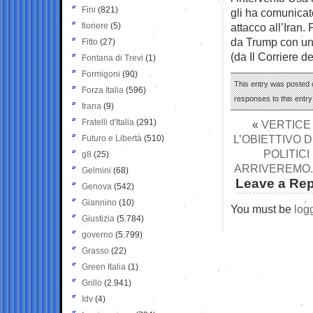
Fini
(821)
gli ha comunicato
fioriere
(5)
attacco all’Iran.
da Trump con un 
Fitto
(27)
(da Il Corriere d
Fontana di Trevi
(1)
Formigoni
(90)
This entry was posted 
Forza Italia
(596)
responses to this entr
frana
(9)
Fratelli d'Italia
(291)
«
VERTICE
L’OBIETTIVO D
Futuro e Libertà
(510)
POLITIC
g8
(25)
ARRIVEREMO. 
Gelmini
(68)
Leave a Rep
Genova
(542)
Giannino
(10)
You must be
log
Giustizia
(5.784)
governo
(5.799)
Grasso
(22)
Green Italia
(1)
Grillo
(2.941)
Idv
(4)