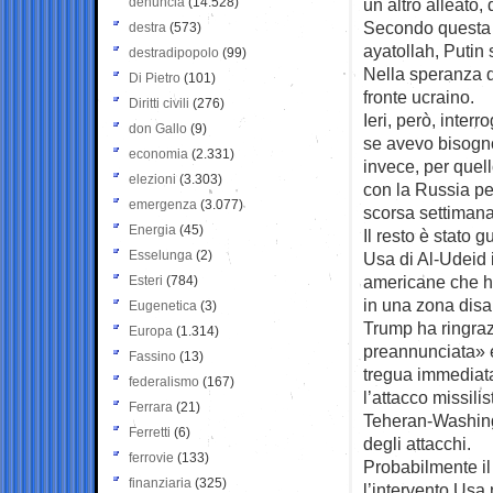
denuncia
(14.528)
un altro alleato,
Secondo questa v
destra
(573)
ayatollah, Putin
destradipopolo
(99)
Nella speranza d
Di Pietro
(101)
fronte ucraino.
Diritti civili
(276)
Ieri, però, inter
don Gallo
(9)
se avevo bisogno 
economia
(2.331)
invece, per quel
elezioni
(3.303)
con la Russia pe
emergenza
(3.077)
scorsa settiman
Energia
(45)
Il resto è stato g
Esselunga
(2)
Usa di Al-Udeid 
americane che ha 
Esteri
(784)
in una zona disa
Eugenetica
(3)
Trump ha ringra
Europa
(1.314)
preannunciata» e
Fassino
(13)
tregua immediata
federalismo
(167)
l’attacco missil
Ferrara
(21)
Teheran-Washing
Ferretti
(6)
degli attacchi.
ferrovie
(133)
Probabilmente il
finanziaria
(325)
l’intervento Usa 