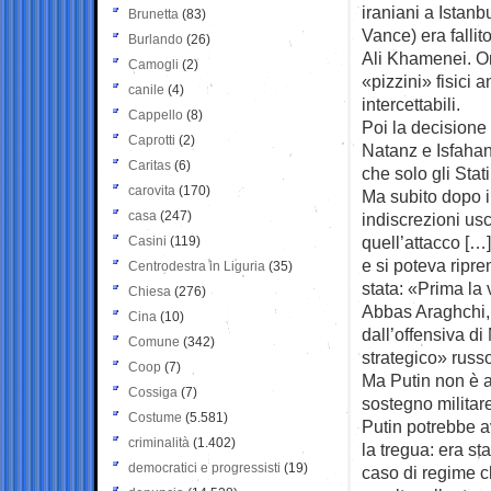
iraniani a Istanb
Brunetta
(83)
Vance) era fallit
Burlando
(26)
Ali Khamenei. Or
Camogli
(2)
«pizzini» fisici 
canile
(4)
intercettabili.
Cappello
(8)
Poi la decisione 
Caprotti
(2)
Natanz e Isfahan
Caritas
(6)
che solo gli Sta
carovita
(170)
Ma subito dopo i
casa
(247)
indiscrezioni us
quell’attacco […
Casini
(119)
e si poteva ripre
Centrodestra in Liguria
(35)
stata: «Prima la
Chiesa
(276)
Abbas Araghchi, 
Cina
(10)
dall’offensiva d
Comune
(342)
strategico» russ
Coop
(7)
Ma Putin non è an
Cossiga
(7)
sostegno militare
Costume
(5.581)
Putin potrebbe a
criminalità
(1.402)
la tregua: era s
democratici e progressisti
(19)
caso di regime c