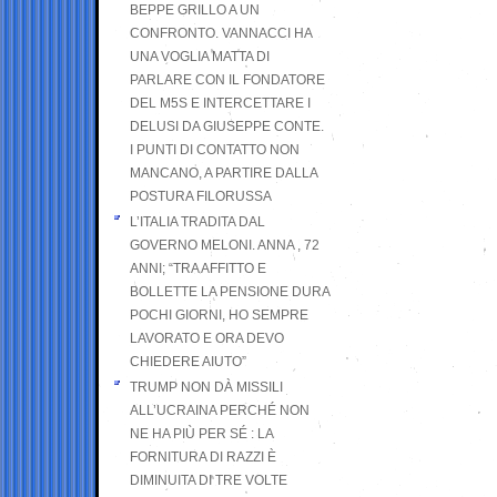
BEPPE GRILLO A UN
CONFRONTO. VANNACCI HA
UNA VOGLIA MATTA DI
PARLARE CON IL FONDATORE
DEL M5S E INTERCETTARE I
DELUSI DA GIUSEPPE CONTE.
I PUNTI DI CONTATTO NON
MANCANO, A PARTIRE DALLA
POSTURA FILORUSSA
L’ITALIA TRADITA DAL
GOVERNO MELONI. ANNA , 72
ANNI; “TRA AFFITTO E
BOLLETTE LA PENSIONE DURA
POCHI GIORNI, HO SEMPRE
LAVORATO E ORA DEVO
CHIEDERE AIUTO”
TRUMP NON DÀ MISSILI
ALL’UCRAINA PERCHÉ NON
NE HA PIÙ PER SÉ : LA
FORNITURA DI RAZZI È
DIMINUITA DI TRE VOLTE