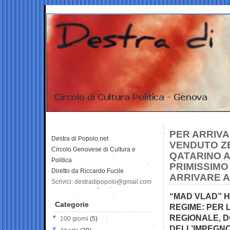
PER ARRIVA
Destra di Popolo.net
VENDUTO ZE
Circolo Genovese di Cultura e
QATARINO A
Politica
PRIMISSIMO
Diretto da Riccardo Fucile
ARRIVARE 
Scrivici: destradipopolo@gmail.com
“MAD VLAD” H
Categorie
REGIME: PER 
REGIONALE, D
100 giorni
(5)
DELL’IMPEGNO