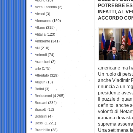
Aborto
(20)
POTREBBE ESS
Acca Larentia
(2)
INFATTI, AL 
Alcool
(3)
ACCORDO CON
Alemanno
(150)
Alfano
(315)
Alitalia
(123)
Ambiente
(341)
AN
(210)
Animali
(74)
Arancioni
(2)
americane ma ha 
arte
(175)
Un ruolo di pers
Attentato
(329)
anche Vladimir P
Auguri
(13)
rinuncia a un reg
Batini
(3)
presidente aveva 
Berlusconi
(4.295)
Il puzzle di qua
Bersani
(234)
definito, anche 
Biasotti
(12)
volontà di Netan
Boldrini
(4)
iraniana devastat
Bossi
(1.221)
suprema asserragl
Una settimana fa
Brambilla
(38)