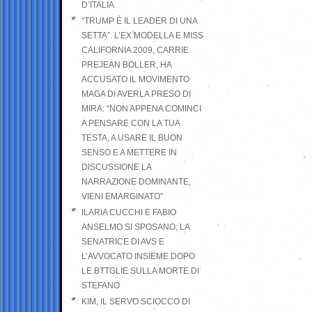
D’ITALIA
“TRUMP È IL LEADER DI UNA
SETTA”. L’EX MODELLA E MISS
CALIFORNIA 2009, CARRIE
PREJEAN BOLLER, HA
ACCUSATO IL MOVIMENTO
MAGA DI AVERLA PRESO DI
MIRA: “NON APPENA COMINCI
A PENSARE CON LA TUA
TESTA, A USARE IL BUON
SENSO E A METTERE IN
DISCUSSIONE LA
NARRAZIONE DOMINANTE,
VIENI EMARGINATO”
ILARIA CUCCHI E FABIO
ANSELMO SI SPOSANO; LA
SENATRICE DI AVS E
L’AVVOCATO INSIEME DOPO
LE BTTGLIE SULLA MORTE DI
STEFANO
KIM, IL SERVO SCIOCCO DI