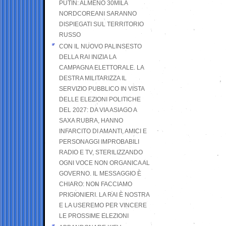
PUTIN: ALMENO 30MILA
NORDCOREANI SARANNO
DISPIEGATI SUL TERRITORIO
RUSSO
CON IL NUOVO PALINSESTO
DELLA RAI INIZIA LA
CAMPAGNA ELETTORALE. LA
DESTRA MILITARIZZA IL
SERVIZIO PUBBLICO IN VISTA
DELLE ELEZIONI POLITICHE
DEL 2027: DA VIA ASIAGO A
SAXA RUBRA, HANNO
INFARCITO DI AMANTI, AMICI E
PERSONAGGI IMPROBABILI
RADIO E TV, STERILIZZANDO
OGNI VOCE NON ORGANICA AL
GOVERNO. IL MESSAGGIO È
CHIARO: NON FACCIAMO
PRIGIONIERI. LA RAI È NOSTRA
E LA USEREMO PER VINCERE
LE PROSSIME ELEZIONI