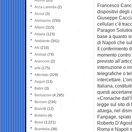
Aborto
(20)
Francesco Cancel
Acca Larentia
(2)
dispositivi degl
Alcool
(3)
Giuseppe Caccia e
Alemanno
(150)
cellulari c’è tra
Alfano
(315)
Paragon Solutions
Alitalia
(123)
base a quanto si
Ambiente
(341)
di Napoli che su
AN
(210)
Il conferimento d
momento contro i
Animali
(74)
previsto all’arti
Arancioni
(2)
interruzione o i
arte
(175)
telegrafiche o te
Attentato
(329)
intercettare. L’
Auguri
(13)
Italiana, costitu
Batini
(3)
questi accertame
Berlusconi
(4.295)
«Cronache dall’Ita
Bersani
(234)
legge sul sito di
Biasotti
(12)
allarga, nel disi
Boldrini
(4)
Fanpage, spiato 
Bossi
(1.221)
Roberto D’Agosti
Roma e Napoli s
Brambilla
(38)