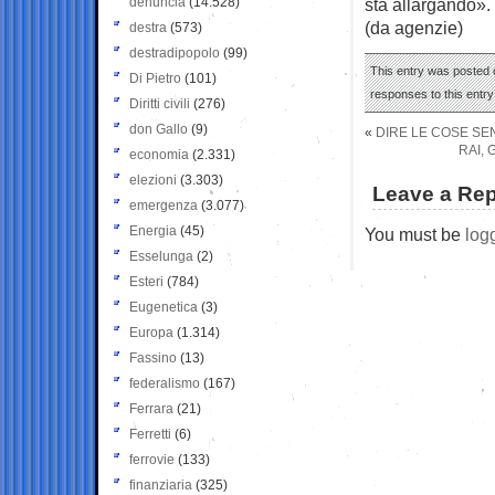
denuncia
(14.528)
sta allargando».
(da agenzie)
destra
(573)
destradipopolo
(99)
This entry was posted o
Di Pietro
(101)
responses to this entr
Diritti civili
(276)
don Gallo
(9)
«
DIRE LE COSE SE
RAI,
economia
(2.331)
elezioni
(3.303)
Leave a Rep
emergenza
(3.077)
Energia
(45)
You must be
log
Esselunga
(2)
Esteri
(784)
Eugenetica
(3)
Europa
(1.314)
Fassino
(13)
federalismo
(167)
Ferrara
(21)
Ferretti
(6)
ferrovie
(133)
finanziaria
(325)