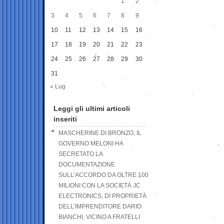
1
2
3
4
5
6
7
8
9
10
11
12
13
14
15
16
17
18
19
20
21
22
23
24
25
26
27
28
29
30
31
« Lug
Leggi gli ultimi articoli
inseriti
MASCHERINE DI BRONZO, IL
GOVERNO MELONI HA
SECRETATO LA
DOCUMENTAZIONE
SULL’ACCORDO DA OLTRE 100
MILIONI CON LA SOCIETÀ JC
ELECTRONICS, DI PROPRIETÀ
DELL’IMPRENDITORE DARIO
BIANCHI, VICINO A FRATELLI