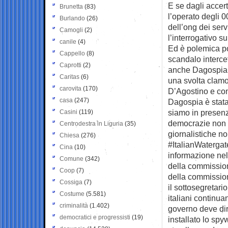
E se dagli accer
Brunetta
(83)
l’operato degli 00
Burlando
(26)
dell’ong dei serv
Camogli
(2)
l’interrogativo su
canile
(4)
Ed è polemica pol
Cappello
(8)
scandalo intercet
Caprotti
(2)
anche Dagospia 
Caritas
(6)
una svolta clamo
carovita
(170)
D’Agostino e con 
casa
(247)
Dagospia è stata 
siamo in presenz
Casini
(119)
democrazie non si
Centrodestra in Liguria
(35)
giornalistiche no
Chiesa
(276)
#ItalianWaterga
Cina
(10)
informazione ne
Comune
(342)
della commissio
Coop
(7)
della commissio
Cossiga
(7)
il sottosegretar
Costume
(5.581)
italiani continuan
criminalità
(1.402)
governo deve dirc
democratici e progressisti
(19)
installato lo spy