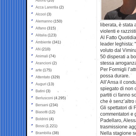
Aborto
(20)
Acca Larentia
(2)
Alcool
(3)
Alemanno
(150)
liberata, è stat
Alfano
(315)
violenti e razzisti
Alitalia
(123)
Al Fatto Quotidia
Ambiente
(341)
leader leghista: 
AN
(210)
voluto dal Vimin
50 disperati a bo
Animali
(74)
stessa arroganza 
Arancioni
(2)
Per Formigli l’at
arte
(175)
possa durare.
Attentato
(329)
All’Ansa il cond
Auguri
(13)
spiegato di non c
Batini
(3)
partiti ci fanno s
Berlusconi
(4.295)
che è senz’altr
Bersani
(234)
Gli spettatori di
Biasotti
(12)
commentatori e g
Boldrini
(4)
Padellaro, Aless
Bossi
(1.221)
trasmissione agg
Nella stagione sc
Brambilla
(38)