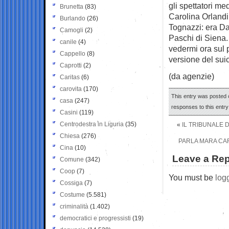
gli spettatori med
Brunetta
(83)
Carolina Orlandi,
Burlando
(26)
Tognazzi: era Da
Camogli
(2)
Paschi di Siena. L
canile
(4)
vedermi ora sul 
Cappello
(8)
versione del suic
Caprotti
(2)
(da agenzie)
Caritas
(6)
carovita
(170)
This entry was posted o
casa
(247)
responses to this entr
Casini
(119)
Centrodestra in Liguria
(35)
«
IL TRIBUNALE D
Chiesa
(276)
PARLA MARA CAR
Cina
(10)
Leave a Rep
Comune
(342)
Coop
(7)
You must be
log
Cossiga
(7)
Costume
(5.581)
criminalità
(1.402)
democratici e progressisti
(19)