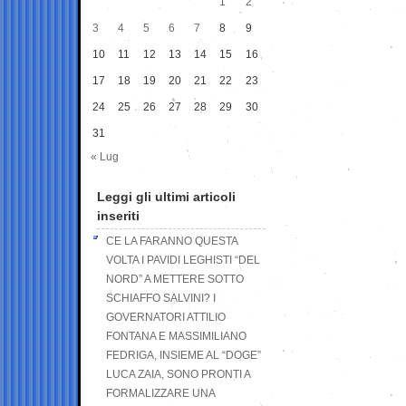
1
2
3
4
5
6
7
8
9
10
11
12
13
14
15
16
17
18
19
20
21
22
23
24
25
26
27
28
29
30
31
« Lug
Leggi gli ultimi articoli
inseriti
CE LA FARANNO QUESTA
VOLTA I PAVIDI LEGHISTI “DEL
NORD” A METTERE SOTTO
SCHIAFFO SALVINI? I
GOVERNATORI ATTILIO
FONTANA E MASSIMILIANO
FEDRIGA, INSIEME AL “DOGE”
LUCA ZAIA, SONO PRONTI A
FORMALIZZARE UNA