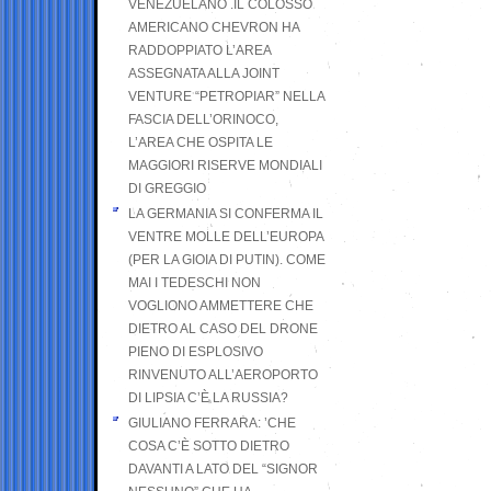
VENEZUELANO .IL COLOSSO
AMERICANO CHEVRON HA
RADDOPPIATO L’AREA
ASSEGNATA ALLA JOINT
VENTURE “PETROPIAR” NELLA
FASCIA DELL’ORINOCO,
L’AREA CHE OSPITA LE
MAGGIORI RISERVE MONDIALI
DI GREGGIO
LA GERMANIA SI CONFERMA IL
VENTRE MOLLE DELL’EUROPA
(PER LA GIOIA DI PUTIN). COME
MAI I TEDESCHI NON
VOGLIONO AMMETTERE CHE
DIETRO AL CASO DEL DRONE
PIENO DI ESPLOSIVO
RINVENUTO ALL’AEROPORTO
DI LIPSIA C’È LA RUSSIA?
GIULIANO FERRARA: ’CHE
COSA C’È SOTTO DIETRO
DAVANTI A LATO DEL “SIGNOR