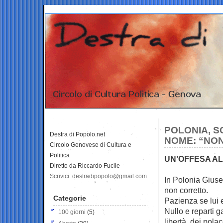
POLONIA, S
Destra di Popolo.net
NOME: “NON
Circolo Genovese di Cultura e
Politica
UN’OFFESA AL
Diretto da Riccardo Fucile
Scrivici: destradipopolo@gmail.com
In Polonia Giuse
non corretto.
Categorie
Pazienza se lui 
Nullo e reparti g
100 giorni
(5)
libertà dei pola