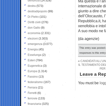
denuncia
(14.528)
Ma questa è l’ar
internazionale d
destra
(573)
giunto a dire che
destradipopolo
(99)
dell’Olocausto, l
Di Pietro
(101)
Repubblica.it, h
Diritti civili
(276)
xenofobia e into
don Gallo
(9)
A suo modo ne fa
economia
(2.331)
(da agenzie)
elezioni
(3.303)
emergenza
(3.077)
This entry was posted o
Energia
(45)
responses to this entr
Esselunga
(2)
Esteri
(784)
«
CANDIDATI ALL’U
IL TESTAMENTO DEL
Eugenetica
(3)
PER 
Europa
(1.314)
Leave a Rep
Fassino
(13)
federalismo
(167)
You must be
log
Ferrara
(21)
Ferretti
(6)
ferrovie
(133)
finanziaria
(325)