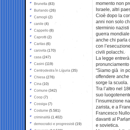
momento non prop
Brunetta
(83)
Israele, altri pa
Burlando
(26)
Cioè dopo la con
Camogli
(2)
anni non solo ch
canile
(4)
sterminio nazisti
Cappello
(8)
guerra mondiale 
Caprotti
(2)
anche chi parla d
Caritas
(6)
con l’esecuzione
carovita
(170)
civili polacchi.
casa
(247)
La legge entrerà
pronunciamento i
Casini
(119)
“Siamo già in pol
Centrodestra in Liguria
(35)
offendere anche g
Chiesa
(276)
sorge la scuola.
Cina
(10)
Tra l’altro nel 
Comune
(342)
suo luogotenente
Coop
(7)
l’insurrezione n
Cossiga
(7)
zarista, e a Fra
Costume
(5.581)
Francesco Nullo,
criminalità
(1.402)
davanti al Parla
democratici e progressisti
(19)
e sovietica.