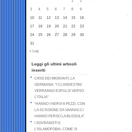
1
2
3
4
5
6
7
8
9
10
11
12
13
14
15
16
17
18
19
20
21
22
23
24
25
26
27
28
29
30
31
« Lug
Leggi gli ultimi articoli
inseriti
CRISI DEI MIGRANTI, LA
GERMANIA: “I CLANDESTINI
VERRANNO ESPULSI VERSO
L’ITALIA”
“HANNO I NERVI A PEZZI, CON
LA SCISSIONE DA VANNACCI
HANNO PERSO LA BUSSOLA”
I SOVRANISTI E
L’ISLAMOFOBIA, COME SI