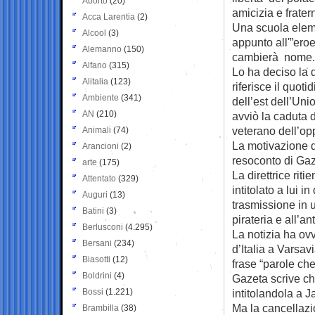
Aborto
(20)
amicizia e frater
Acca Larentia
(2)
Una scuola eleme
Alcool
(3)
appunto all'”ero
Alemanno
(150)
cambierà nome.
Alfano
(315)
Lo ha deciso la d
Alitalia
(123)
riferisce il quo
Ambiente
(341)
dell’est dell’Un
AN
(210)
avviò la caduta d
veterano dell’op
Animali
(74)
La motivazione d
Arancioni
(2)
resoconto di Ga
arte
(175)
La direttrice riti
Attentato
(329)
intitolato a lui 
Auguri
(13)
trasmissione in 
Batini
(3)
pirateria e all’an
Berlusconi
(4.295)
La notizia ha ov
Bersani
(234)
d’Italia a Varsa
Biasotti
(12)
frase “parole che 
Boldrini
(4)
Gazeta scrive ch
Bossi
(1.221)
intitolandola a J
Ma la cancellazio
Brambilla
(38)