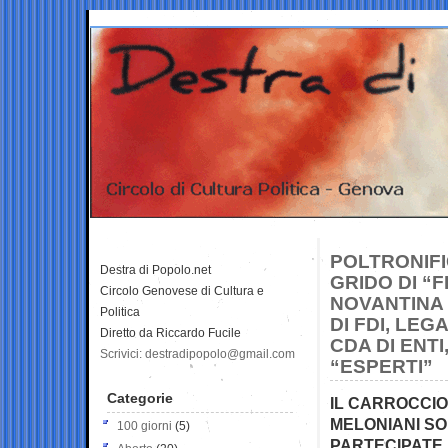
POLTRONIFI
Destra di Popolo.net
GRIDO DI “F
Circolo Genovese di Cultura e
NOVANTINA 
Politica
DI FDI, LEG
Diretto da Riccardo Fucile
CDA DI ENTI
Scrivici: destradipopolo@gmail.com
“ESPERTI”
Categorie
IL CARROCCIO
MELONIANI SO
100 giorni
(5)
PARTECIPATE…