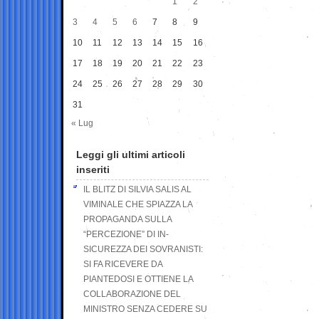
1
2
3
4
5
6
7
8
9
10
11
12
13
14
15
16
17
18
19
20
21
22
23
24
25
26
27
28
29
30
31
« Lug
Leggi gli ultimi articoli
inseriti
IL BLITZ DI SILVIA SALIS AL
VIMINALE CHE SPIAZZA LA
PROPAGANDA SULLA
“PERCEZIONE” DI IN-
SICUREZZA DEI SOVRANISTI:
SI FA RICEVERE DA
PIANTEDOSI E OTTIENE LA
COLLABORAZIONE DEL
MINISTRO SENZA CEDERE SU