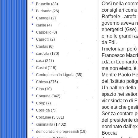
Così nella commi
Brunetta
(83)
consiglieri comu
Burlando
(26)
Raffaele Latrofa
Camogli
(2)
governo aveva n
canile
(4)
energetici (Gse)
Cappello
(8)
e, nelle grandi a
Caprotti
(2)
da FdI.
Caritas
(6)
I meloniani però 
carovita
(170)
Francesco Macrì,
casa
(247)
cda di Leonardo.
ma non eletto, è
Casini
(119)
Mentre Paolo Per
Centrodestra in Liguria
(35)
dell’Istituto poli
Chiesa
(276)
Un pallino della
Cina
(10)
spazio nei settor
Comune
(342)
vicesindaco di F
Coop
(7)
società che gest
Cossiga
(7)
Senza contare poi
Costume
(5.581)
del presidente d
criminalità
(1.402)
nominato dall’ex
democratici e progressisti
(19)
Boccia