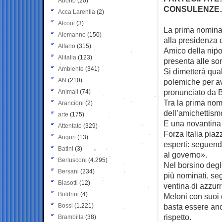
Aborto
(20)
CONSULENZE… 
Acca Larentia
(2)
Alcool
(3)
La prima nomina 
Alemanno
(150)
alla presidenza
Alfano
(315)
Amico della nipo
Alitalia
(123)
presenta alle sor
Ambiente
(341)
Si dimetterà qua
AN
(210)
polemiche per ave
pronunciato da B
Animali
(74)
Tra la prima nomi
Arancioni
(2)
dell’amichettismo
arte
(175)
E una novantina tr
Attentato
(329)
Forza Italia piaz
Auguri
(13)
esperti: seguend
Batini
(3)
al governo».
Berlusconi
(4.295)
Nel borsino degli
Bersani
(234)
più nominati, se
Biasotti
(12)
ventina di azzurri
Boldrini
(4)
Meloni con suoi 
Bossi
(1.221)
basta essere anch
rispetto.
Brambilla
(38)