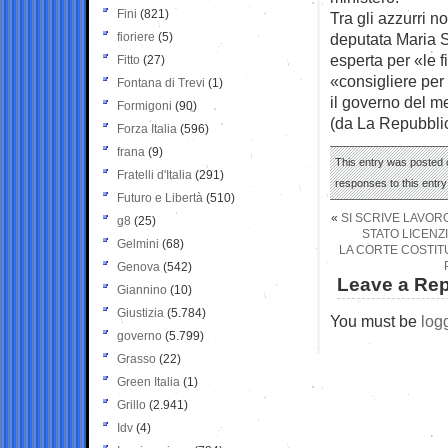
Fini
(821)
Tra gli azzurri n
fioriere
(5)
deputata Maria S
esperta per «le 
Fitto
(27)
«consigliere per 
Fontana di Trevi
(1)
il governo del me
Formigoni
(90)
(da La Repubbli
Forza Italia
(596)
frana
(9)
This entry was posted 
Fratelli d'Italia
(291)
responses to this entr
Futuro e Libertà
(510)
«
SI SCRIVE LAVORO
g8
(25)
STATO LICENZ
Gelmini
(68)
LA CORTE COSTITU
Genova
(542)
Leave a Rep
Giannino
(10)
Giustizia
(5.784)
You must be
log
governo
(5.799)
Grasso
(22)
Green Italia
(1)
Grillo
(2.941)
Idv
(4)