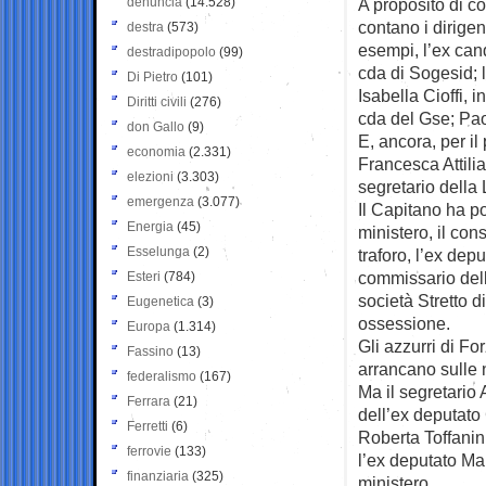
denuncia
(14.528)
A proposito di c
contano i dirigen
destra
(573)
esempi, l’ex can
destradipopolo
(99)
cda di Sogesid; 
Di Pietro
(101)
Isabella Cioffi, 
Diritti civili
(276)
cda del Gse; Pao
don Gallo
(9)
E, ancora, per il
economia
(2.331)
Francesca Attilia
elezioni
(3.303)
segretario della
emergenza
(3.077)
Il Capitano ha p
Energia
(45)
ministero, il con
Esselunga
(2)
traforo, l’ex dep
commissario del
Esteri
(784)
società Stretto 
Eugenetica
(3)
ossessione.
Europa
(1.314)
Gli azzurri di Fo
Fassino
(13)
arrancano sulle
federalismo
(167)
Ma il segretario
Ferrara
(21)
dell’ex deputato
Ferretti
(6)
Roberta Toffanin
ferrovie
(133)
l’ex deputato Ma
finanziaria
(325)
ministero.