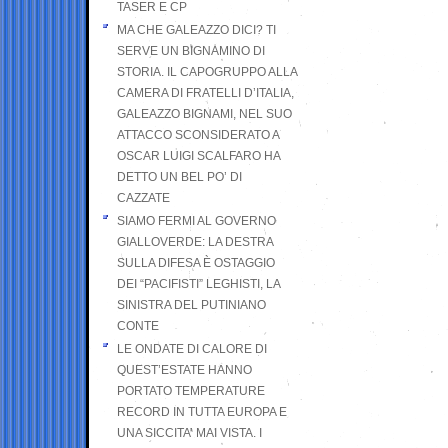
TASER E CP
MA CHE GALEAZZO DICI? TI
SERVE UN BIGNAMINO DI
STORIA. IL CAPOGRUPPO ALLA
CAMERA DI FRATELLI D’ITALIA,
GALEAZZO BIGNAMI, NEL SUO
ATTACCO SCONSIDERATO A
OSCAR LUIGI SCALFARO HA
DETTO UN BEL PO’ DI
CAZZATE
SIAMO FERMI AL GOVERNO
GIALLOVERDE: LA DESTRA
SULLA DIFESA È OSTAGGIO
DEI “PACIFISTI” LEGHISTI, LA
SINISTRA DEL PUTINIANO
CONTE
LE ONDATE DI CALORE DI
QUEST’ESTATE HANNO
PORTATO TEMPERATURE
RECORD IN TUTTA EUROPA E
UNA SICCITA’ MAI VISTA. I