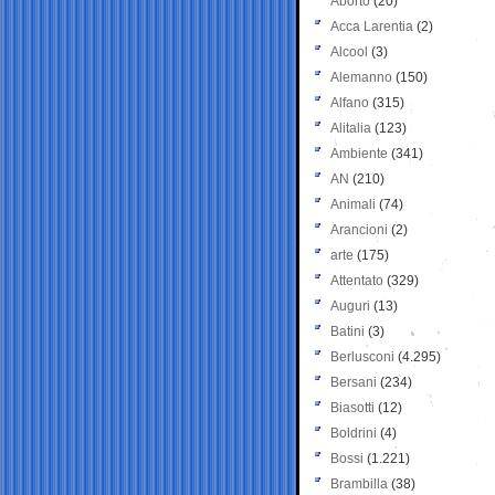
Aborto
(20)
Acca Larentia
(2)
Alcool
(3)
Alemanno
(150)
Alfano
(315)
Alitalia
(123)
Ambiente
(341)
AN
(210)
Animali
(74)
Arancioni
(2)
arte
(175)
Attentato
(329)
Auguri
(13)
Batini
(3)
Berlusconi
(4.295)
Bersani
(234)
Biasotti
(12)
Boldrini
(4)
Bossi
(1.221)
Brambilla
(38)