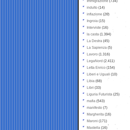
Immigrazione
(734)
indulto
(14)
inflazione
(26)
Ingroia
(15)
Interviste
(16)
la casta
(1.394)
La Destra
(45)
La Sapienza
(5)
Lavoro
(1.316)
LegaNord
(2.411)
Letta Enrico
(154)
Liberi e Uguali
(10)
Libia
(68)
Libri
(33)
Liguria Futurista
(25)
mafia
(543)
manifesto
(7)
Margherita
(16)
Maroni
(171)
Mastella
(16)