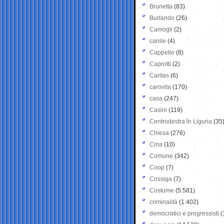
Brunetta
(83)
Burlando
(26)
Camogli
(2)
canile
(4)
Cappello
(8)
Caprotti
(2)
Caritas
(6)
carovita
(170)
casa
(247)
Casini
(119)
Centrodestra in Liguria
(35
Chiesa
(276)
Cina
(10)
Comune
(342)
Coop
(7)
Cossiga
(7)
Costume
(5.581)
criminalità
(1.402)
democratici e progressisti
(