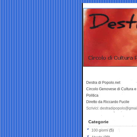
Destra di Popolo.net
Circolo Genovese di Cultura e
Politica
Diretto da Riccardo Fucile
Scrivici: destradipopolo@gma
Categorie
100 giorni
(5)