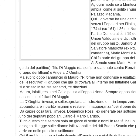
Ad ogni modo se a Monteci
ampia, come al solito i num
Palazzo Madama.
Qui il governo ha una decin
senza i Popolari per l’Itali
174 sì (su 161): i 36 del N
Partito Democratico, i 19 d
Union Valdotaine e Upt, oltr
del gruppo misto, Sandro B
Salvatore Margiotta (ex Pd
condanna), Mario Monti e 
Chi fa parte del gruppo dei
Al Senato sono Mario Mauro
guida del partitino), Tito Di Maggio (da sempre scatenato contro Renzi e i
gruppo dei fittiani) e Angela D’Onghia.
Ma subito dopo l’annuncio di Mauro (“Riforme non condivise e esalta
dell’esecutivo”) il gruppo che già si trovava all’interno del frittatone G
si è scisso in tre: tre senatori, tre direzioni.
Mauro, infatti, resta nel Gal e passa all’opposizione. Sempre opposizi
nascente dei fittiani Di Maggio.
La D’Onghia, invece, è sottosegretaria all’Istruzione e — in tempo zer
abbandonare il partito mignon e restare in maggioranza “per il bene de
Da capire cosa farà , invece, Domenico Rossi, ex generale ora sottoseg
uno dei deputati popolari. L’altro è Mario Caruso.
Tutto questo che sembra solo un gioco di sedie e nomi in realtà ha un p
disegno di legge sulle riforme istituzionali e del ddl Buona Scuola che
arrivare nelle prossime settimane.
Qui il problema non è tanto dovuto all’ampiezza variabile della maggio