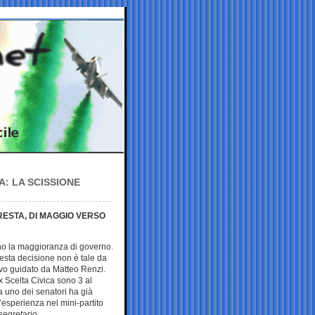
: LA SCISSIONE
 RESTA, DI MAGGIO VERSO
iano la maggioranza di governo.
uesta decisione non è tale da
tivo guidato da Matteo Renzi.
ex Scelta Civica sono 3 al
 uno dei senatori ha già
’esperienza nel mini-partito
segretario.