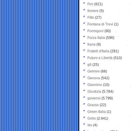
Fini
(821)
fioriere
(5)
Fitto
(27)
Fontana di Trevi
(1)
Formigoni
(90)
Forza Italia
(596)
frana
(9)
Fratelli d'Italia
(291)
Futuro e Libertà
(510)
g8
(25)
Gelmini
(68)
Genova
(542)
Giannino
(10)
Giustizia
(5.784)
governo
(5.799)
Grasso
(22)
Green Italia
(1)
Grillo
(2.941)
Idv
(4)