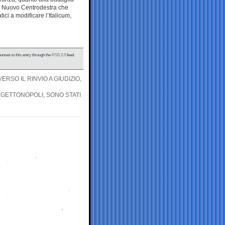
l Nuovo Centrodestra che
ci a modificare l’Italicum,
ponses to this entry through the
RSS 2.0
feed.
RSO IL RINVIO A GIUDIZIO,
 GETTONOPOLI, SONO STATI