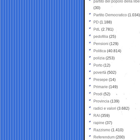
partito del popolo della libe
(30)
Partito Democratico
(1.034)
PD
(1.188)
PdL
(2.781)
pedofilia
(25)
Pensioni
(129)
Politica
(40.814)
polizia
(253)
Porto
(12)
povertà
(502)
Presepe
(14)
Primarie
(149)
Prodi
(52)
Provincia
(139)
radici e valori
(3.682)
RAI
(359)
rapine
(37)
Razzismo
(1.410)
Referendum
(200)