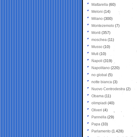
Mattarella
(60)
Meloni
(14)
Milano
(300)
Montezemolo
(7)
Monti
(357)
moschea
(11)
Musso
(10)
Muti
(10)
Napoli
(319)
Napolitano
(220)
no global
(5)
notte bianca
(3)
Nuovo Centrodestra
(2)
Obama
(11)
olimpiadi
(40)
Oliveri
(4)
Pannella
(29)
Papa
(33)
Parlamento
(1.428)