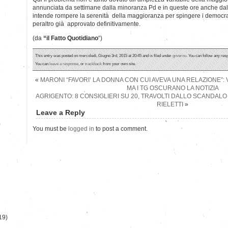
annunciata da settimane dalla minoranza Pd e in queste ore anche da
intende rompere la serenità della maggioranza per spingere i democrati
peraltro già approvato definitivamente.
(da
“il Fatto Quotidiano
“)
This entry was posted on mercoledì, Giugno 3rd, 2015 at 20:45 and is filed under
governo
. You can follow any res
You can
leave a response
, or
trackback
from your own site.
«
MARONI “FAVORI’ LA DONNA CON CUI AVEVA UNA RELAZIONE”: VE
MA I TG OSCURANO LA NOTIZIA
AGRIGENTO: 8 CONSIGLIERI SU 20, TRAVOLTI DALLO SCANDALO
RIELETTI
»
Leave a Reply
)
You must be
logged in
to post a comment.
19)