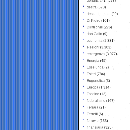
denuncia
(14.528)
destra
(573)
destradipopolo
(99)
Di Pietro
(101)
Diritti civili
(276)
don Gallo
(9)
economia
(2.331)
elezioni
(3.303)
emergenza
(3.077)
Energia
(45)
Esselunga
(2)
Esteri
(784)
Eugenetica
(3)
Europa
(1.314)
Fassino
(13)
federalismo
(167)
Ferrara
(21)
Ferretti
(6)
ferrovie
(133)
finanziaria
(325)