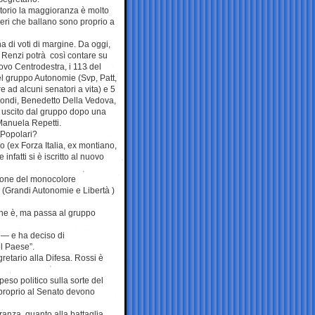
torio la maggioranza è molto
eri che ballano sono proprio a
a di voti di margine. Da oggi,
a, Renzi potrà così contare su
uovo Centrodestra, i 113 del
el gruppo Autonomie (Svp, Patt,
e ad alcuni senatori a vita) e 5
ondi, Benedetto Della Vedova,
, uscito dal gruppo dopo una
Manuela Repetti.
 Popolari?
 (ex Forza Italia, ex montiano,
nfatti si è iscritto al nuovo
zione del monocolore
al (Grandi Autonomie e Libertà )
one è, ma passa al gruppo
o — e ha deciso di
l Paese”.
retario alla Difesa. Rossi è
eso politico sulla sorte del
 proprio al Senato devono
ranza, quanto alla battaglia