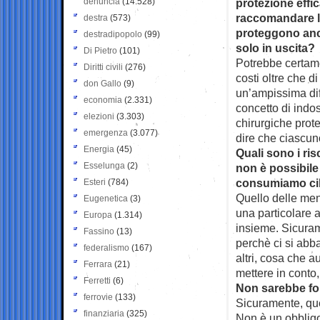
denuncia
(14.528)
protezione effi
raccomandare l
destra
(573)
proteggono anch
destradipopolo
(99)
solo in uscita?
Di Pietro
(101)
Potrebbe certam
Diritti civili
(276)
costi oltre che di
don Gallo
(9)
un’ampissima dif
economia
(2.331)
concetto di indos
elezioni
(3.303)
chirurgiche prote
emergenza
(3.077)
dire che ciascuno 
Energia
(45)
Quali sono i ri
Esselunga
(2)
non è possibile
consumiamo cib
Esteri
(784)
Quello delle me
Eugenetica
(3)
una particolare 
Europa
(1.314)
insieme. Sicuram
Fassino
(13)
perchè ci si abb
federalismo
(167)
altri, cosa che a
Ferrara
(21)
mettere in conto,
Ferretti
(6)
Non sarebbe for
ferrovie
(133)
Sicuramente, qu
finanziaria
(325)
Non è un obblig