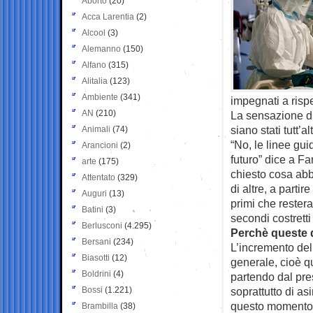
Aborto
(20)
Acca Larentia
(2)
Alcool
(3)
Alemanno
(150)
Alfano
(315)
Alitalia
(123)
Ambiente
(341)
impegnati a rispe
AN
(210)
La sensazione di
siano stati tutt’al
Animali
(74)
“No, le linee gui
Arancioni
(2)
futuro” dice a F
arte
(175)
chiesto cosa abb
Attentato
(329)
di altre, a partir
Auguri
(13)
primi che restera
Batini
(3)
secondi costrett
Berlusconi
(4.295)
Perchè queste 
Bersani
(234)
L’incremento del
Biasotti
(12)
generale, cioè que
Boldrini
(4)
partendo dal pre
Bossi
(1.221)
soprattutto di as
questo momento, l
Brambilla
(38)