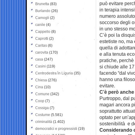
può evitare perch
Brunetta
(83)
in terapia intens
Burlando
(26)
numero assoluto 
Camogli
(2)
soccorso degli o
canile
(4)
in uno stesso mo
Cappello
(8)
C’è poi la disqui
Caprotti
(2)
estetiste no, ma 
Caritas
(6)
quella di adotta
carovita
(170)
e alla tenuta ec
casa
(247)
pratiche, perchè
si chiude alle 17
Casini
(119)
facendo “dal viv
Centrodestra in Liguria
(35)
hanno una filosof
Chiesa
(276)
evitare.
Cina
(10)
C’è però anche 
Comune
(342)
Purtroppo, dal pu
Coop
(7)
magari ancora più
Cossiga
(7)
soprattutto attu
Costume
(5.581)
optato per un’ap
criminalità
(1.402)
sostenibilità e d
democratici e progressisti
(19)
Considerando c