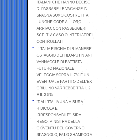
ITALIANI CHE HANNO DECISO
DI PASSARE LE VACANZE IN
SPAGNA SONO COSTRETTI A
LUNGHE CODE AL LORO
ARRIVO, CON PASSEGGERI
SCELTI A CASO O INTERI AEREI
CONTROLLATI
L’ITALIA RISCHIA DI RIMANERE
OSTAGGIO DEI FILO-PUTINIANI
VANNACCI E DI BATTISTA.
FUTURO NAZIONALE
VELEGGIA SOPRA IL 7% E UN
EVENTUALE PARTITO DELL’EX
GRILLINO VARREBBE TRA IL 2
E IL 3.5%
“DALL’ITALIA UNA MISURA
RIDICOLA E
IRRESPONSABILE”: SIRA
REGO, MINISTRA DELLA
GIOVENTÙ DEL GOVERNO
SPAGNOLO, FA LO SHAMPOO A