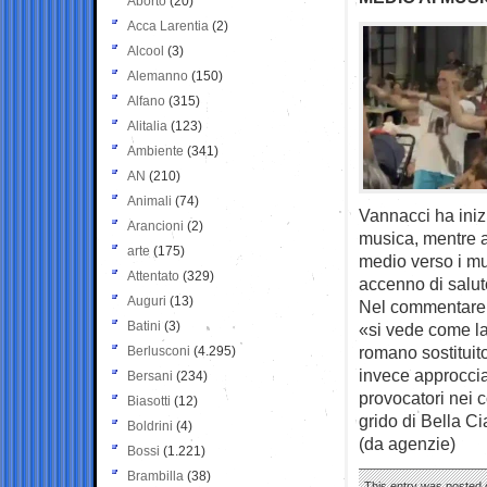
Aborto
(20)
Acca Larentia
(2)
Alcool
(3)
Alemanno
(150)
Alfano
(315)
Alitalia
(123)
Ambiente
(341)
AN
(210)
Animali
(74)
Vannacci ha iniz
Arancioni
(2)
musica, mentre ac
arte
(175)
medio verso i mu
Attentato
(329)
accenno di salu
Auguri
(13)
Nel commentare i
Batini
(3)
«si vede come la
romano sostituit
Berlusconi
(4.295)
invece approccia
Bersani
(234)
provocatori nei 
Biasotti
(12)
grido di Bella Ci
Boldrini
(4)
(da agenzie)
Bossi
(1.221)
Brambilla
(38)
This entry was posted o