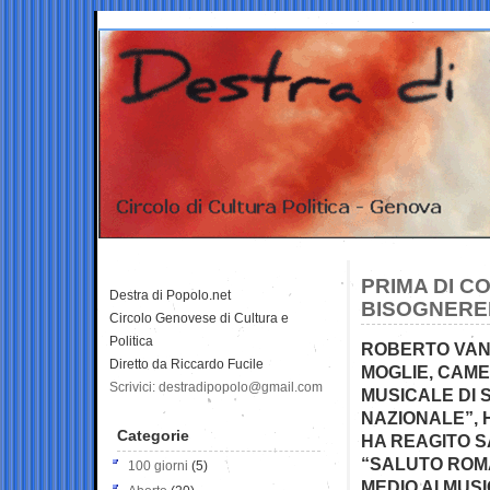
PRIMA DI C
Destra di Popolo.net
BISOGNERE
Circolo Genovese di Cultura e
Politica
ROBERTO VANN
Diretto da Riccardo Fucile
MOGLIE, CAME
Scrivici: destradipopolo@gmail.com
MUSICALE DI 
NAZIONALE”, 
Categorie
HA REAGITO S
“SALUTO ROMA
100 giorni
(5)
MEDIO AI MUSI