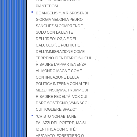
PIANTEDOSI
DE ANGELIS: “LA RISPOSTA DI
GIORGIA MELONI A PEDRO
SANCHEZ SI COMPRENDE
SOLO CON LA LENTE
DELL’IDEOLOGIA E DEL
CALCOLO: LE POLITICHE
DELL’IMMIGRAZIONE COME
TERRENO IDENTITARIO SU CUI
RIBADIRE L’APPARTENENZA
AL MONDO MAGA E COME
CONTINUAZIONE DELLA
POLITICA INTERNA CON ALTRI
MEZZI. INSOMMA, TRUMP CUI
RIBADIRE FEDELTÀ, VOX CUI
DARE SOSTEGNO, VANNACCI
CUI TOGLIERE SPAZIO”
“CRISTO NON ABITA NEI
PALAZZI DEL POTERE, MA SI
IDENTIFICA CON CHI È
AFFAMATO, FORESTIERO O