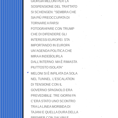
GIORGIA MELONI PER LA
SOSPENSIONE DEL TRATTATO
SI SCHENGEN: “SEMBRA CHE
SIA PIÙ PREOCCUPATA DI
TORNARE A FARSI
FOTOGRAFARE CON TRUMP
CHE DI DIFENDERE GLI
INTERESSI EUROPEI. STA
IMPORTANDO IN EUROPA
UN’AGENDA POLITICA CHE
MIRA A INDEBOLIRLA
DALL’INTERNO. MA È RIMASTA
PIUTTOSTO ISOLATA”
MELONI SI È INFILATA DA SOLA
NEL TUNNEL. L’ESCALATION
DI TENSIONE CON IL
GOVERNO SPAGNOLO ERA
PREVEDIBILE: TRE GIORNI FA
C’ERA STATO UNO SCONTRO
TRA LA LINEA MORBIDA DI
TAJANI E QUELLA DURA DELLA
PREMIER CON SALVINI E