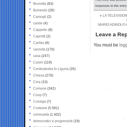
Brunetta
(83)
responses to this entr
Burlando
(26)
«
LA TELEVISIO
Camogli
(2)
canile
(4)
MARIO ADINOLFI 
Cappello
(8)
Leave a Rep
Caprotti
(2)
Caritas
(6)
You must be
log
carovita
(170)
casa
(247)
Casini
(119)
Centrodestra in Liguria
(35)
Chiesa
(276)
Cina
(10)
Comune
(342)
Coop
(7)
Cossiga
(7)
Costume
(5.581)
criminalità
(1.402)
democratici e progressisti
(19)