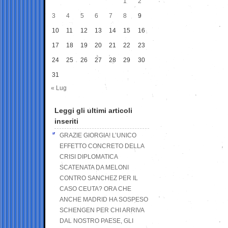
1
2
3
4
5
6
7
8
9
10
11
12
13
14
15
16
17
18
19
20
21
22
23
24
25
26
27
28
29
30
31
« Lug
Leggi gli ultimi articoli
inseriti
GRAZIE GIORGIA! L’UNICO
EFFETTO CONCRETO DELLA
CRISI DIPLOMATICA
SCATENATA DA MELONI
CONTRO SANCHEZ PER IL
CASO CEUTA? ORA CHE
ANCHE MADRID HA SOSPESO
SCHENGEN PER CHI ARRIVA
DAL NOSTRO PAESE, GLI