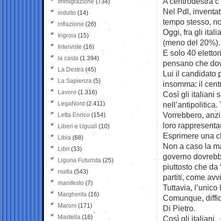
A centrodestra c
Immigrazione
(734)
Nel Pdl, inventa
indulto
(14)
tempo stesso, no
inflazione
(26)
Oggi, fra gli ital
Ingroia
(15)
(meno del 20%).
Interviste
(16)
E solo 40 elettor
la casta
(1.394)
pensano che do
La Destra
(45)
Lui il candidato 
La Sapienza
(5)
insomma: il cent
Lavoro
(1.316)
Così gli italiani
LegaNord
(2.411)
nell’antipolitica.
Vorrebbero, anzi,
Letta Enrico
(154)
loro rappresenta
Liberi e Uguali
(10)
Esprimere una cla
Libia
(68)
Non a caso la ma
Libri
(33)
governo dovrebbe
Liguria Futurista
(25)
piuttosto che da
mafia
(543)
partiti, come avv
manifesto
(7)
Tuttavia, l’unico 
Margherita
(16)
Comunque, diffid
Maroni
(171)
Di Pietro.
Mastella
(16)
Così gli italian