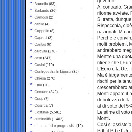
governo.
Brunetta
(83)
Al contrario. Gran
Burlando
(26)
riforme avviate. 
Camogli
(2)
Si tratta, dunqu
canile
(4)
Rispecchia, cioè, 
Cappello
(8)
nazionali. Ma an
Perchè è convinz
Caprotti
(2)
molti problemi. M
Caritas
(6)
andrebbero megl
carovita
(170)
Mentre una quota
casa
(247)
ritiene che l’Eur
Casini
(119)
L’Euro e la Ue, 
Centrodestra in Liguria
(35)
Ma è largamente 
Chiesa
(276)
rischi per la t
Cina
(10)
crescerebbero a
Comune
(342)
Monti appare il p
Coop
(7)
debolezza della p
al di sotto del 5
Cossiga
(7)
Le stime di voto
Costume
(5.581)
Monti.
criminalità
(1.402)
Così si assiste al
democratici e progressisti
(19)
Pdl, il Pd e l’Udc.