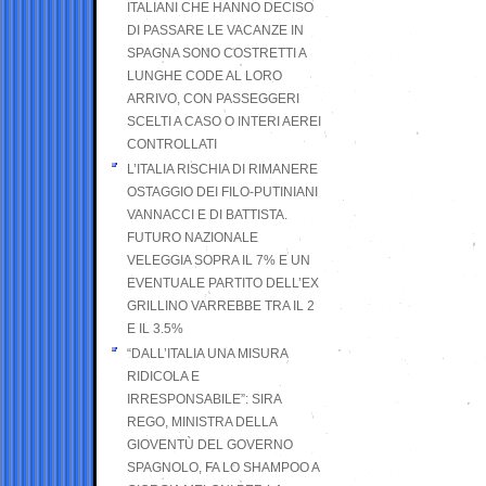
ITALIANI CHE HANNO DECISO
DI PASSARE LE VACANZE IN
SPAGNA SONO COSTRETTI A
LUNGHE CODE AL LORO
ARRIVO, CON PASSEGGERI
SCELTI A CASO O INTERI AEREI
CONTROLLATI
L’ITALIA RISCHIA DI RIMANERE
OSTAGGIO DEI FILO-PUTINIANI
VANNACCI E DI BATTISTA.
FUTURO NAZIONALE
VELEGGIA SOPRA IL 7% E UN
EVENTUALE PARTITO DELL’EX
GRILLINO VARREBBE TRA IL 2
E IL 3.5%
“DALL’ITALIA UNA MISURA
RIDICOLA E
IRRESPONSABILE”: SIRA
REGO, MINISTRA DELLA
GIOVENTÙ DEL GOVERNO
SPAGNOLO, FA LO SHAMPOO A