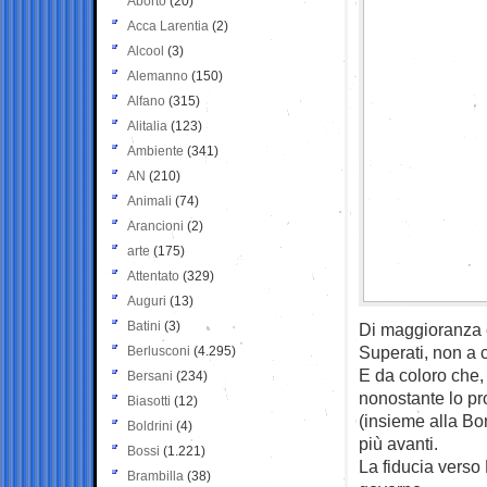
Aborto
(20)
Acca Larentia
(2)
Alcool
(3)
Alemanno
(150)
Alfano
(315)
Alitalia
(123)
Ambiente
(341)
AN
(210)
Animali
(74)
Arancioni
(2)
arte
(175)
Attentato
(329)
Auguri
(13)
Batini
(3)
Di maggioranza 
Superati, non a 
Berlusconi
(4.295)
E da coloro che
Bersani
(234)
nonostante lo pr
Biasotti
(12)
(insieme alla Bon
Boldrini
(4)
più avanti.
Bossi
(1.221)
La fiducia verso 
Brambilla
(38)