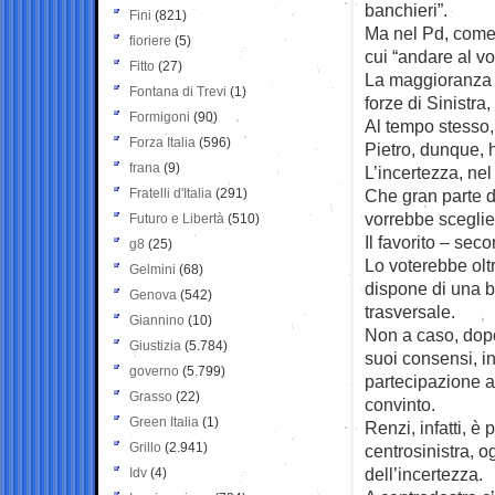
banchieri”.
Fini
(821)
Ma nel Pd, come m
fioriere
(5)
cui “andare al vo
Fitto
(27)
La maggioranza d
Fontana di Trevi
(1)
forze di Sinistra,
Formigoni
(90)
Al tempo stesso, 
Forza Italia
(596)
Pietro, dunque, 
frana
(9)
L’incertezza, nel
Fratelli d'Italia
(291)
Che gran parte d
vorrebbe sceglier
Futuro e Libertà
(510)
Il favorito – se
g8
(25)
Lo voterebbe oltr
Gelmini
(68)
dispone di una b
Genova
(542)
trasversale.
Giannino
(10)
Non a caso, dopo 
Giustizia
(5.784)
suoi consensi, i
governo
(5.799)
partecipazione an
Grasso
(22)
convinto.
Green Italia
(1)
Renzi, infatti, è 
Grillo
(2.941)
centrosinistra, og
dell’incertezza.
Idv
(4)