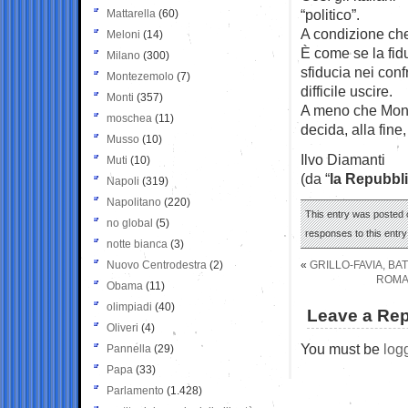
“politico”.
Mattarella
(60)
A condizione che
Meloni
(14)
È come se la fid
Milano
(300)
sfiducia nei conf
Montezemolo
(7)
difficile uscire.
Monti
(357)
A meno che Mont
moschea
(11)
decida, alla fine
Musso
(10)
Ilvo Diamanti
Muti
(10)
(da “
la Repubbl
Napoli
(319)
Napolitano
(220)
This entry was posted o
no global
(5)
responses to this entr
notte bianca
(3)
Nuovo Centrodestra
(2)
«
GRILLO-FAVIA, BA
ROMA,
Obama
(11)
olimpiadi
(40)
Leave a Rep
Oliveri
(4)
You must be
log
Pannella
(29)
Papa
(33)
Parlamento
(1.428)