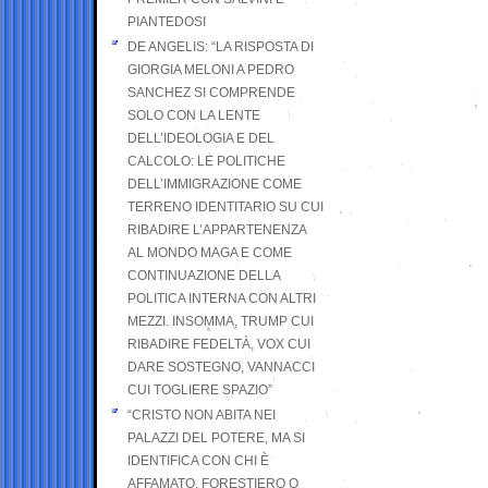
PIANTEDOSI
DE ANGELIS: “LA RISPOSTA DI
GIORGIA MELONI A PEDRO
SANCHEZ SI COMPRENDE
SOLO CON LA LENTE
DELL’IDEOLOGIA E DEL
CALCOLO: LE POLITICHE
DELL’IMMIGRAZIONE COME
TERRENO IDENTITARIO SU CUI
RIBADIRE L’APPARTENENZA
AL MONDO MAGA E COME
CONTINUAZIONE DELLA
POLITICA INTERNA CON ALTRI
MEZZI. INSOMMA, TRUMP CUI
RIBADIRE FEDELTÀ, VOX CUI
DARE SOSTEGNO, VANNACCI
CUI TOGLIERE SPAZIO”
“CRISTO NON ABITA NEI
PALAZZI DEL POTERE, MA SI
IDENTIFICA CON CHI È
AFFAMATO, FORESTIERO O