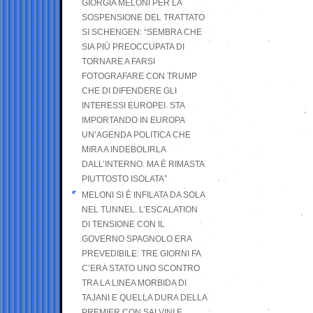
GIORGIA MELONI PER LA
SOSPENSIONE DEL TRATTATO
SI SCHENGEN: “SEMBRA CHE
SIA PIÙ PREOCCUPATA DI
TORNARE A FARSI
FOTOGRAFARE CON TRUMP
CHE DI DIFENDERE GLI
INTERESSI EUROPEI. STA
IMPORTANDO IN EUROPA
UN’AGENDA POLITICA CHE
MIRA A INDEBOLIRLA
DALL’INTERNO. MA È RIMASTA
PIUTTOSTO ISOLATA”
MELONI SI È INFILATA DA SOLA
NEL TUNNEL. L’ESCALATION
DI TENSIONE CON IL
GOVERNO SPAGNOLO ERA
PREVEDIBILE: TRE GIORNI FA
C’ERA STATO UNO SCONTRO
TRA LA LINEA MORBIDA DI
TAJANI E QUELLA DURA DELLA
PREMIER CON SALVINI E