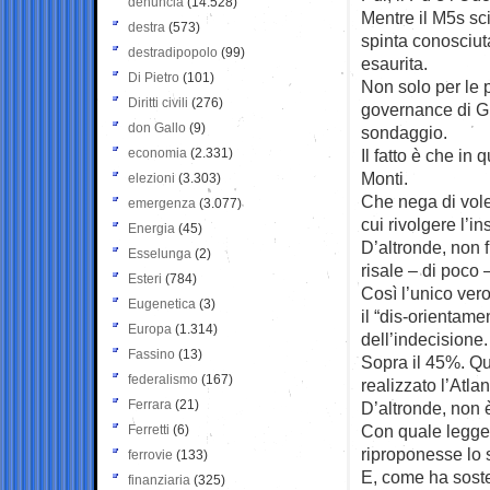
denuncia
(14.528)
Mentre il M5s sc
destra
(573)
spinta conosciut
destradipopolo
(99)
esaurita.
Di Pietro
(101)
Non solo per le p
Diritti civili
(276)
governance di Gr
don Gallo
(9)
sondaggio.
economia
(2.331)
Il fatto è che in
Monti.
elezioni
(3.303)
Che nega di voler
emergenza
(3.077)
cui rivolgere l’i
Energia
(45)
D’altronde, non f
Esselunga
(2)
risale – di poco –
Esteri
(784)
Così l’unico ver
Eugenetica
(3)
il “dis-orientame
Europa
(1.314)
dell’indecisione.
Fassino
(13)
Sopra il 45%. Qu
federalismo
(167)
realizzato l’Atla
Ferrara
(21)
D’altronde, non 
Con quale legge e
Ferretti
(6)
riproponesse lo 
ferrovie
(133)
E, come ha soste
finanziaria
(325)