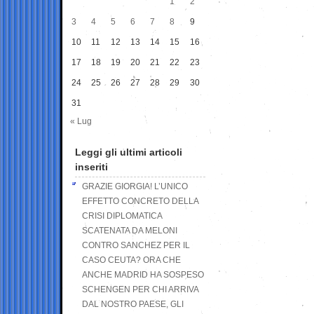
1
2
3
4
5
6
7
8
9
10
11
12
13
14
15
16
17
18
19
20
21
22
23
24
25
26
27
28
29
30
31
« Lug
Leggi gli ultimi articoli
inseriti
GRAZIE GIORGIA! L’UNICO
EFFETTO CONCRETO DELLA
CRISI DIPLOMATICA
SCATENATA DA MELONI
CONTRO SANCHEZ PER IL
CASO CEUTA? ORA CHE
ANCHE MADRID HA SOSPESO
SCHENGEN PER CHI ARRIVA
DAL NOSTRO PAESE, GLI