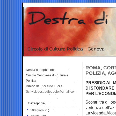
ROMA, CORT
Destra di Popolo.net
POLIZIA, A
Circolo Genovese di Cultura e
Politica
PRESIDIO AL 
Diretto da Riccardo Fucile
DI SFONDARE 
Scrivici: destradipopolo@gmail.com
PER L’ECONOM
Scontri tra gli o
Categorie
vertenza
dell’az
100 giorni
(5)
La vicenda Alcoa