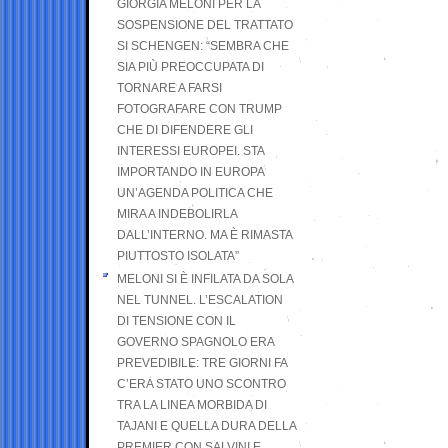
GIORGIA MELONI PER LA
SOSPENSIONE DEL TRATTATO
SI SCHENGEN: “SEMBRA CHE
SIA PIÙ PREOCCUPATA DI
TORNARE A FARSI
FOTOGRAFARE CON TRUMP
CHE DI DIFENDERE GLI
INTERESSI EUROPEI. STA
IMPORTANDO IN EUROPA
UN’AGENDA POLITICA CHE
MIRA A INDEBOLIRLA
DALL’INTERNO. MA È RIMASTA
PIUTTOSTO ISOLATA”
MELONI SI È INFILATA DA SOLA
NEL TUNNEL. L’ESCALATION
DI TENSIONE CON IL
GOVERNO SPAGNOLO ERA
PREVEDIBILE: TRE GIORNI FA
C’ERA STATO UNO SCONTRO
TRA LA LINEA MORBIDA DI
TAJANI E QUELLA DURA DELLA
PREMIER CON SALVINI E