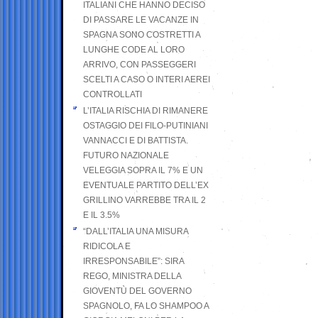
ITALIANI CHE HANNO DECISO
DI PASSARE LE VACANZE IN
SPAGNA SONO COSTRETTI A
LUNGHE CODE AL LORO
ARRIVO, CON PASSEGGERI
SCELTI A CASO O INTERI AEREI
CONTROLLATI
L’ITALIA RISCHIA DI RIMANERE
OSTAGGIO DEI FILO-PUTINIANI
VANNACCI E DI BATTISTA.
FUTURO NAZIONALE
VELEGGIA SOPRA IL 7% E UN
EVENTUALE PARTITO DELL’EX
GRILLINO VARREBBE TRA IL 2
E IL 3.5%
“DALL’ITALIA UNA MISURA
RIDICOLA E
IRRESPONSABILE”: SIRA
REGO, MINISTRA DELLA
GIOVENTÙ DEL GOVERNO
SPAGNOLO, FA LO SHAMPOO A