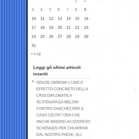
1
2
3
4
5
6
7
8
9
10
11
12
13
14
15
16
17
18
19
20
21
22
23
24
25
26
27
28
29
30
31
« Lug
Leggi gli ultimi articoli
inseriti
GRAZIE GIORGIA! L’UNICO
EFFETTO CONCRETO DELLA
CRISI DIPLOMATICA
SCATENATA DA MELONI
CONTRO SANCHEZ PER IL
CASO CEUTA? ORA CHE
ANCHE MADRID HA SOSPESO
SCHENGEN PER CHI ARRIVA
DAL NOSTRO PAESE, GLI