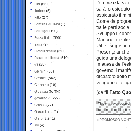
l’ordine e la si
Fini
(821)
sarà presieduto 
fioriere
(5)
assicurato il mi
Fitto
(27)
Come da programm
Fontana di Trevi
(1)
tra le parti socia
Formigoni
(90)
Sviluppo Economi
Forza Italia
(596)
Martone, mentre p
frana
(9)
Uil e i segretari
Fratelli d'Italia
(291)
Presente anche 
guida una delegaz
Futuro e Libertà
(510)
In attesa dell’es
g8
(25)
governo, i manife
Gelmini
(68)
dicastero delle m
Genova
(542)
vengono effettua
Giannino
(10)
Giustizia
(5.784)
(da “
Il Fatto Qu
governo
(5.799)
This entry was posted o
Grasso
(22)
responses to this entr
Green Italia
(1)
Grillo
(2.941)
«
PROMOSSO MONTI 
Idv
(4)