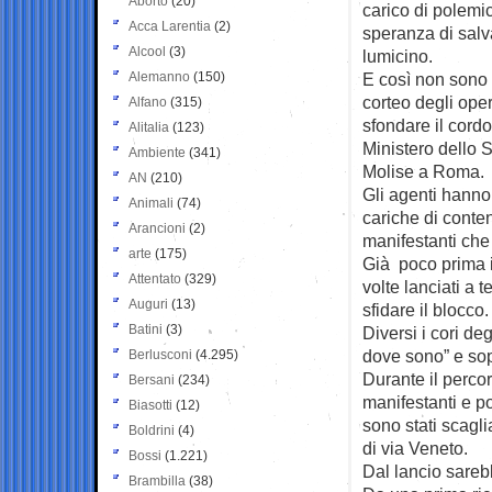
Aborto
(20)
carico di polemic
Acca Larentia
(2)
speranza di salva
Alcool
(3)
lumicino.
Alemanno
(150)
E così non sono 
corteo degli ope
Alfano
(315)
sfondare il cordo
Alitalia
(123)
Ministero dello 
Ambiente
(341)
Molise a Roma.
AN
(210)
Gli agenti hanno
Animali
(74)
cariche di conte
Arancioni
(2)
manifestanti che
arte
(175)
Già poco prima i 
Attentato
(329)
volte lanciati a 
Auguri
(13)
sfidare il blocco.
Batini
(3)
Diversi i cori deg
dove sono” e sopr
Berlusconi
(4.295)
Durante il percor
Bersani
(234)
manifestanti e po
Biasotti
(12)
sono stati scaglia
Boldrini
(4)
di via Veneto.
Bossi
(1.221)
Dal lancio sareb
Brambilla
(38)