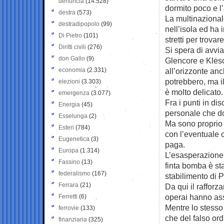
denuncia
(14.528)
dormito poco e l’
destra
(573)
La multinazional
destradipopolo
(99)
nell’isola ed ha 
Di Pietro
(101)
stretti per trova
Diritti civili
(276)
Si spera di avvi
don Gallo
(9)
Glencore e Kles
economia
(2.331)
all’orizzonte an
potrebbero, ma il
elezioni
(3.303)
è molto delicato.
emergenza
(3.077)
Fra i punti in di
Energia
(45)
personale che do
Esselunga
(2)
Ma sono proprio 
Esteri
(784)
con l’eventuale 
Eugenetica
(3)
paga.
Europa
(1.314)
L’esasperazione 
Fassino
(13)
finta bomba è sta
federalismo
(167)
stabilimento di 
Ferrara
(21)
Da qui il raffor
operai hanno ass
Ferretti
(6)
Mentre lo stesso
ferrovie
(133)
che del falso ord
finanziaria
(325)