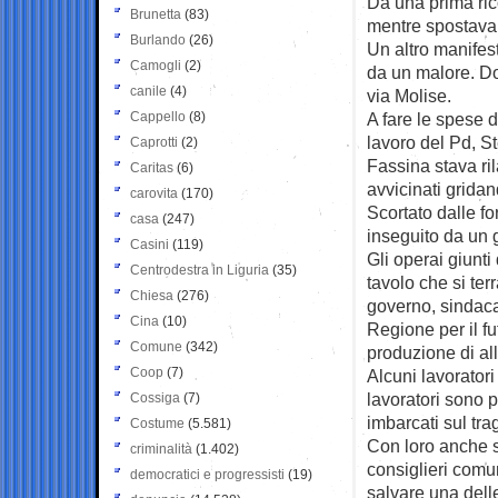
Da una prima ric
Brunetta
(83)
mentre spostava 
Burlando
(26)
Un altro manifest
Camogli
(2)
da un malore. Dop
canile
(4)
via Molise.
Cappello
(8)
A fare le spese d
lavoro del Pd, S
Caprotti
(2)
Fassina stava ri
Caritas
(6)
avvicinati gridan
carovita
(170)
Scortato dalle fo
casa
(247)
inseguito da un g
Casini
(119)
Gli operai giunt
Centrodestra in Liguria
(35)
tavolo che si ter
Chiesa
(276)
governo, sindaca
Cina
(10)
Regione per il fu
Comune
(342)
produzione di al
Coop
(7)
Alcuni lavoratori
lavoratori sono 
Cossiga
(7)
imbarcati sul tra
Costume
(5.581)
Con loro anche si
criminalità
(1.402)
consiglieri comun
democratici e progressisti
(19)
salvare una delle