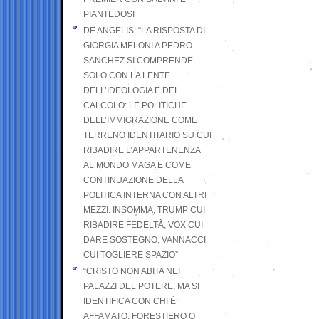
PIANTEDOSI
DE ANGELIS: “LA RISPOSTA DI
GIORGIA MELONI A PEDRO
SANCHEZ SI COMPRENDE
SOLO CON LA LENTE
DELL’IDEOLOGIA E DEL
CALCOLO: LE POLITICHE
DELL’IMMIGRAZIONE COME
TERRENO IDENTITARIO SU CUI
RIBADIRE L’APPARTENENZA
AL MONDO MAGA E COME
CONTINUAZIONE DELLA
POLITICA INTERNA CON ALTRI
MEZZI. INSOMMA, TRUMP CUI
RIBADIRE FEDELTÀ, VOX CUI
DARE SOSTEGNO, VANNACCI
CUI TOGLIERE SPAZIO”
“CRISTO NON ABITA NEI
PALAZZI DEL POTERE, MA SI
IDENTIFICA CON CHI È
AFFAMATO, FORESTIERO O