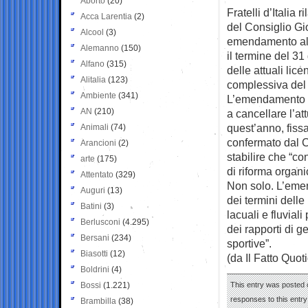
Aborto
(20)
Fratelli d’Italia 
Acca Larentia
(2)
del
Consiglio Gio
Alcool
(3)
emendamento al 
Alemanno
(150)
il termine del 3
Alfano
(315)
delle attuali lice
Alitalia
(123)
complessiva del 
Ambiente
(341)
L’emendamento a
AN
(210)
a cancellare l’at
quest’anno, fiss
Animali
(74)
confermato dal C
Arancioni
(2)
stabilire che “co
arte
(175)
di riforma organic
Attentato
(329)
Non solo. L’emen
Auguri
(13)
dei termini delle
Batini
(3)
lacuali e fluviali
Berlusconi
(4.295)
dei rapporti di ge
Bersani
(234)
sportive”.
Biasotti
(12)
(da Il Fatto Quot
Boldrini
(4)
Bossi
(1.221)
This entry was posted 
responses to this entr
Brambilla
(38)