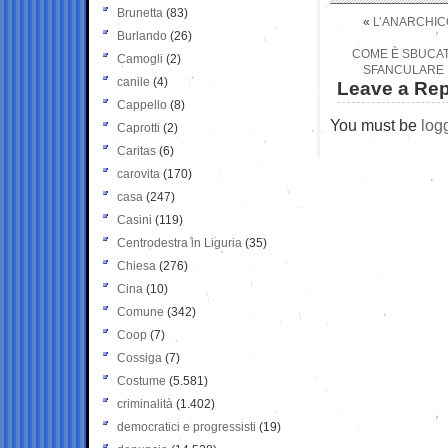
Brunetta
(83)
«
L’ANARCHIC
Burlando
(26)
COME È SBUCATA
Camogli
(2)
SFANCULARE R
canile
(4)
Leave a Rep
Cappello
(8)
You must be
log
Caprotti
(2)
Caritas
(6)
carovita
(170)
casa
(247)
Casini
(119)
Centrodestra in Liguria
(35)
Chiesa
(276)
Cina
(10)
Comune
(342)
Coop
(7)
Cossiga
(7)
Costume
(5.581)
criminalità
(1.402)
democratici e progressisti
(19)