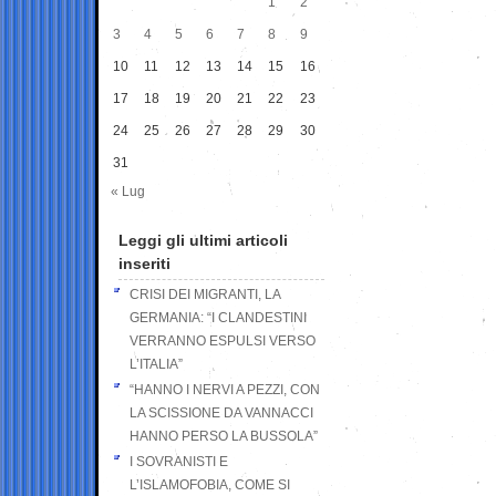
1
2
3
4
5
6
7
8
9
10
11
12
13
14
15
16
17
18
19
20
21
22
23
24
25
26
27
28
29
30
31
« Lug
Leggi gli ultimi articoli
inseriti
CRISI DEI MIGRANTI, LA
GERMANIA: “I CLANDESTINI
VERRANNO ESPULSI VERSO
L’ITALIA”
“HANNO I NERVI A PEZZI, CON
LA SCISSIONE DA VANNACCI
HANNO PERSO LA BUSSOLA”
I SOVRANISTI E
L’ISLAMOFOBIA, COME SI