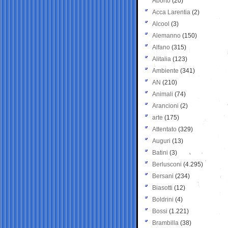
Aborto
(20)
Acca Larentia
(2)
Alcool
(3)
Alemanno
(150)
Alfano
(315)
Alitalia
(123)
Ambiente
(341)
AN
(210)
Animali
(74)
Arancioni
(2)
arte
(175)
Attentato
(329)
Auguri
(13)
Batini
(3)
Berlusconi
(4.295)
Bersani
(234)
Biasotti
(12)
Boldrini
(4)
Bossi
(1.221)
Brambilla
(38)