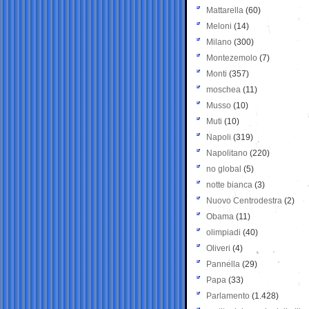
Mattarella
(60)
Meloni
(14)
Milano
(300)
Montezemolo
(7)
Monti
(357)
moschea
(11)
Musso
(10)
Muti
(10)
Napoli
(319)
Napolitano
(220)
no global
(5)
notte bianca
(3)
Nuovo Centrodestra
(2)
Obama
(11)
olimpiadi
(40)
Oliveri
(4)
Pannella
(29)
Papa
(33)
Parlamento
(1.428)