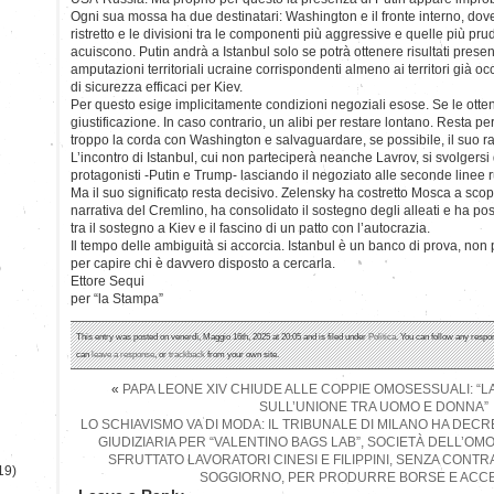
Ogni sua mossa ha due destinatari: Washington e il fronte interno, dove
ristretto e le divisioni tra le componenti più aggressive e quelle più pru
acuiscono. Putin andrà a Istanbul solo se potrà ottenere risultati prese
amputazioni territoriali ucraine corrispondenti almeno ai territori già o
di sicurezza efficaci per Kiev.
Per questo esige implicitamente condizioni negoziali esose. Se le ott
giustificazione. In caso contrario, un alibi per restare lontano. Resta pe
troppo la corda con Washington e salvaguardare, se possibile, il suo 
L’incontro di Istanbul, cui non parteciperà neanche Lavrov, si svolgersi 
protagonisti -Putin e Trump- lasciando il negoziato alle seconde linee 
Ma il suo significato resta decisivo. Zelensky ha costretto Mosca a scoprir
narrativa del Cremlino, ha consolidato il sostegno degli alleati e ha po
tra il sostegno a Kiev e il fascino di un patto con l’autocrazia.
Il tempo delle ambiguità si accorcia. Istanbul è un banco di prova, non
per capire chi è davvero disposto a cercarla.
)
Ettore Sequi
per “la Stampa”
This entry was posted on venerdì, Maggio 16th, 2025 at 20:05 and is filed under
Politica
. You can follow any respo
can
leave a response
, or
trackback
from your own site.
«
PAPA LEONE XIV CHIUDE ALLE COPPIE OMOSESSUALI: “LA
SULL’UNIONE TRA UOMO E DONNA”
LO SCHIAVISMO VA DI MODA: IL TRIBUNALE DI MILANO HA DEC
GIUDIZIARIA PER “VALENTINO BAGS LAB”, SOCIETÀ DELL’OM
SFRUTTATO LAVORATORI CINESI E FILIPPINI, SENZA CONT
19)
SOGGIORNO, PER PRODURRE BORSE E ACC