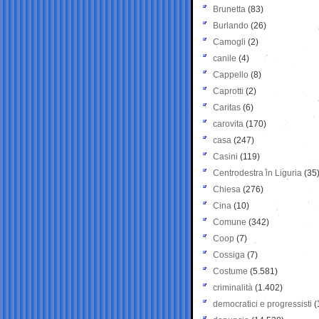
Brunetta
(83)
Burlando
(26)
Camogli
(2)
canile
(4)
Cappello
(8)
Caprotti
(2)
Caritas
(6)
carovita
(170)
casa
(247)
Casini
(119)
Centrodestra in Liguria
(35
Chiesa
(276)
Cina
(10)
Comune
(342)
Coop
(7)
Cossiga
(7)
Costume
(5.581)
criminalità
(1.402)
democratici e progressisti
(