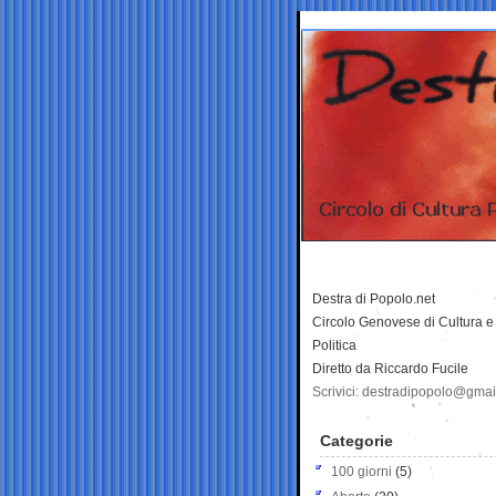
Destra di Popolo.net
Circolo Genovese di Cultura e
Politica
Diretto da Riccardo Fucile
Scrivici: destradipopolo@gma
Categorie
100 giorni
(5)