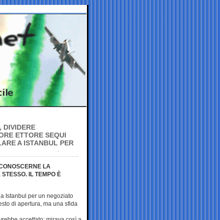
 DIVIDERE
ORE ETTORE SEQUI
LARE A ISTANBUL PER
RICONOSCERNE LA
 STESSO. IL TEMPO È
y a Istanbul per un negoziato
esto di apertura, ma una sfida
vrebbe accettato: mirava così a