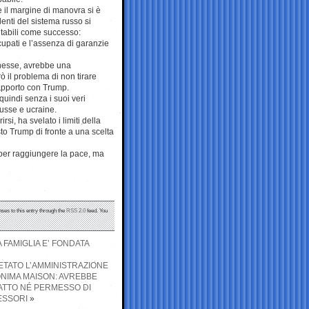
 il margine di manovra si è
denti del sistema russo si
ntabili come successo:
ccupati e l’assenza di garanzie
enesse, avrebbe una
rò il problema di non tirare
rapporto con Trump.
quindi senza i suoi veri
russe e ucraine.
si, ha svelato i limiti della
sto Trump di fronte a una scelta
 per raggiungere la pace, ma
nses to this entry through the
RSS 2.0
feed. You
 FAMIGLIA E’ FONDATA
RETATO L’AMMINISTRAZIONE
ONIMA MAISON: AVREBBE
RATTO NÉ PERMESSO DI
ESSORI
»