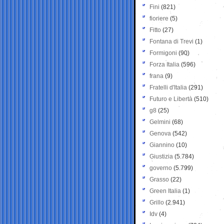
Fini
(821)
fioriere
(5)
Fitto
(27)
Fontana di Trevi
(1)
Formigoni
(90)
Forza Italia
(596)
frana
(9)
Fratelli d'Italia
(291)
Futuro e Libertà
(510)
g8
(25)
Gelmini
(68)
Genova
(542)
Giannino
(10)
Giustizia
(5.784)
governo
(5.799)
Grasso
(22)
Green Italia
(1)
Grillo
(2.941)
Idv
(4)