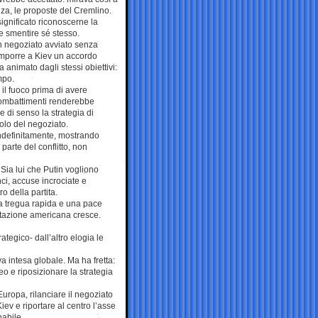
za, le proposte del Cremlino.
ignificato riconoscerne la
e smentire sé stesso.
un negoziato avviato senza
i imporre a Kiev un accordo
 animato dagli stessi obiettivi:
mpo.
 il fuoco prima di avere
 combattimenti renderebbe
e di senso la strategia di
olo del negoziato.
indefinitamente, mostrando
parte del conflitto, non
 Sia lui che Putin vogliono
nci, accuse incrociate e
o della partita.
a tregua rapida e una pace
ritazione americana cresce.
tegico- dall’altro elogia le
 intesa globale. Ma ha fretta:
o e riposizionare la strategia
Europa, rilanciare il negoziato
ev e riportare al centro l’asse
abile.