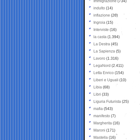
Immigrazione
(734)
indulto
(14)
inflazione
(26)
Ingroia
(15)
Interviste
(16)
la casta
(1.394)
La Destra
(45)
La Sapienza
(5)
Lavoro
(1.316)
LegaNord
(2.411)
Letta Enrico
(154)
Liberi e Uguali
(10)
Libia
(68)
Libri
(33)
Liguria Futurista
(25)
mafia
(543)
manifesto
(7)
Margherita
(16)
Maroni
(171)
Mastella
(16)