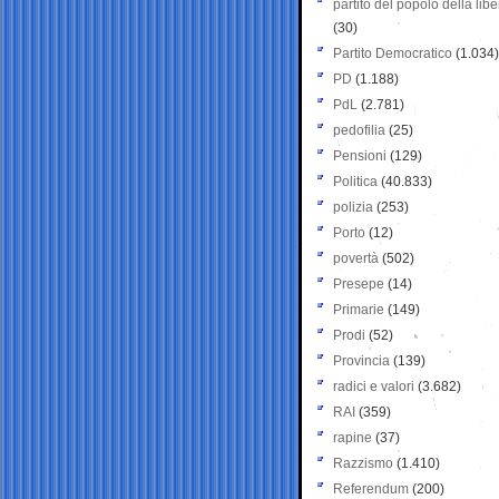
partito del popolo della libe
(30)
Partito Democratico
(1.034)
PD
(1.188)
PdL
(2.781)
pedofilia
(25)
Pensioni
(129)
Politica
(40.833)
polizia
(253)
Porto
(12)
povertà
(502)
Presepe
(14)
Primarie
(149)
Prodi
(52)
Provincia
(139)
radici e valori
(3.682)
RAI
(359)
rapine
(37)
Razzismo
(1.410)
Referendum
(200)