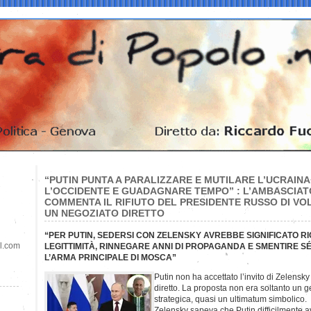
“PUTIN PUNTA A PARALIZZARE E MUTILARE L’UCRAINA,
L’OCCIDENTE E GUADAGNARE TEMPO” : L’AMBASCIAT
COMMENTA IL RIFIUTO DEL PRESIDENTE RUSSO DI VO
UN NEGOZIATO DIRETTO
“PER PUTIN, SEDERSI CON ZELENSKY AVREBBE SIGNIFICATO 
il.com
LEGITTIMITÀ, RINNEGARE ANNI DI PROPAGANDA E SMENTIRE SÉ
L’ARMA PRINCIPALE DI MOSCA”
Putin non ha accettato l’invito di Zelensk
diretto. La proposta non era soltanto un g
strategica, quasi un ultimatum simbolico.
Zelensky sapeva che Putin difficilmente a