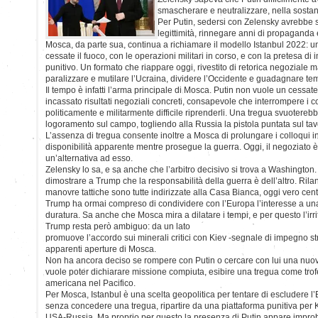
smascherare e neutralizzare, nella sostan
Per Putin, sedersi con Zelensky avrebbe s
legittimità, rinnegare anni di propaganda 
Mosca, da parte sua, continua a richiamare il modello Istanbul 2022: 
cessate il fuoco, con le operazioni militari in corso, e con la pretesa d
punitivo. Un formato che riappare oggi, rivestito di retorica negoziale ma
paralizzare e mutilare l’Ucraina, dividere l’Occidente e guadagnare te
Il tempo è infatti l’arma principale di Mosca. Putin non vuole un cessate
incassato risultati negoziali concreti, consapevole che interrompere i
politicamente e militarmente difficile riprenderli. Una tregua svuoterebb
logoramento sul campo, togliendo alla Russia la pistola puntata sul tav
L’assenza di tregua consente inoltre a Mosca di prolungare i colloqui 
disponibilità apparente mentre prosegue la guerra. Oggi, il negoziato è 
un’alternativa ad esso.
Zelensky lo sa, e sa anche che l’arbitro decisivo si trova a Washington.
dimostrare a Trump che la responsabilità della guerra è dell’altro. Rila
manovre tattiche sono tutte indirizzate alla Casa Bianca, oggi vero centr
Trump ha ormai compreso di condividere con l’Europa l’interesse a un
duratura. Sa anche che Mosca mira a dilatare i tempi, e per questo l’ir
Trump resta però ambiguo: da un lato
promuove l’accordo sui minerali critici con Kiev -segnale di impegno stra
apparenti aperture di Mosca.
Non ha ancora deciso se rompere con Putin o cercare con lui una nuova
vuole poter dichiarare missione compiuta, esibire una tregua come trofe
americana nel Pacifico.
Per Mosca, Istanbul è una scelta geopolitica per tentare di escludere l’
senza concedere una tregua, ripartire da una piattaforma punitiva per Ki
USA-Russia. Ma proprio per questo la presenza di Putin appare improb