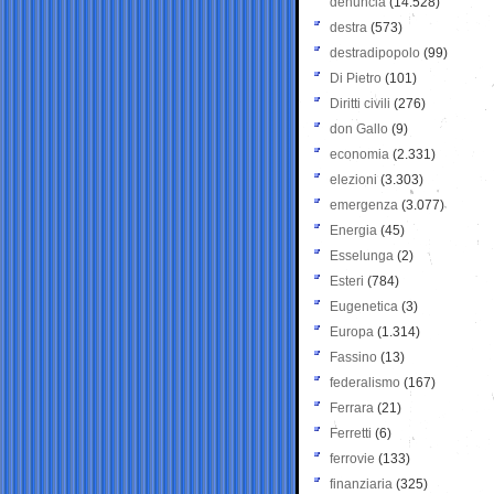
denuncia
(14.528)
destra
(573)
destradipopolo
(99)
Di Pietro
(101)
Diritti civili
(276)
don Gallo
(9)
economia
(2.331)
elezioni
(3.303)
emergenza
(3.077)
Energia
(45)
Esselunga
(2)
Esteri
(784)
Eugenetica
(3)
Europa
(1.314)
Fassino
(13)
federalismo
(167)
Ferrara
(21)
Ferretti
(6)
ferrovie
(133)
finanziaria
(325)