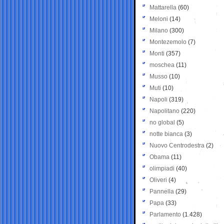
Mattarella
(60)
Meloni
(14)
Milano
(300)
Montezemolo
(7)
Monti
(357)
moschea
(11)
Musso
(10)
Muti
(10)
Napoli
(319)
Napolitano
(220)
no global
(5)
notte bianca
(3)
Nuovo Centrodestra
(2)
Obama
(11)
olimpiadi
(40)
Oliveri
(4)
Pannella
(29)
Papa
(33)
Parlamento
(1.428)