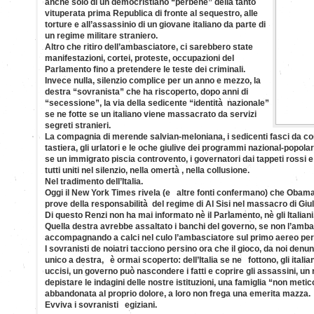
anche solo di un democristiano “perbene” della tanto
vituperata prima Republica di fronte al sequestro, alle
torture e all’assassinio di un giovane italiano da parte di
un regime militare straniero.
Altro che ritiro dell’ambasciatore, ci sarebbero state
manifestazioni, cortei, proteste, occupazioni del
Parlamento fino a pretendere le teste dei criminali.
Invece nulla, silenzio complice per un anno e mezzo, la
destra “sovranista” che ha riscoperto, dopo anni di
“secessione”, la via della sedicente “identità nazionale”
se ne fotte se un italiano viene massacrato da servizi
segreti stranieri.
La compagnia di merende salvian-meloniana, i sedicenti fasci da co
tastiera, gli urlatori e le oche giulive dei programmi nazional-popolar
se un immigrato piscia controvento, i governatori dai tappeti rossi e i p
tutti uniti nel silenzio, nella omertà , nella collusione.
Nel tradimento dell’Italia.
Oggi il New York Times rivela (e altre fonti confermano) che Obama 
prove della responsabilità del regime di Al Sisi nel massacro di Giu
Di questo Renzi non ha mai informato nè il Parlamento, nè gli Italiani
Quella destra avrebbe assaltato i banchi del governo, se non l’amb
accompagnando a calci nel culo l’ambasciatore sul primo aereo per 
I sovranisti de noiatri tacciono persino ora che il gioco, da noi den
unico a destra, è ormai scoperto: dell’Italia se ne fottono, gli itali
uccisi, un governo può nascondere i fatti e coprire gli assassini, un
depistare le indagini delle nostre istituzioni, una famiglia “non meti
abbandonata al proprio dolore, a loro non frega una emerita mazza.
Evviva i sovranisti egiziani.