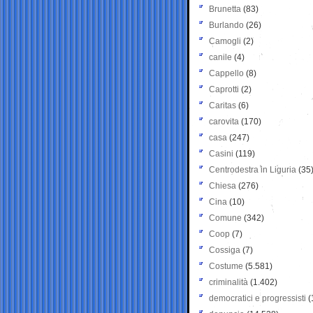
Brunetta
(83)
Burlando
(26)
Camogli
(2)
canile
(4)
Cappello
(8)
Caprotti
(2)
Caritas
(6)
carovita
(170)
casa
(247)
Casini
(119)
Centrodestra in Liguria
(35
Chiesa
(276)
Cina
(10)
Comune
(342)
Coop
(7)
Cossiga
(7)
Costume
(5.581)
criminalità
(1.402)
democratici e progressisti
(