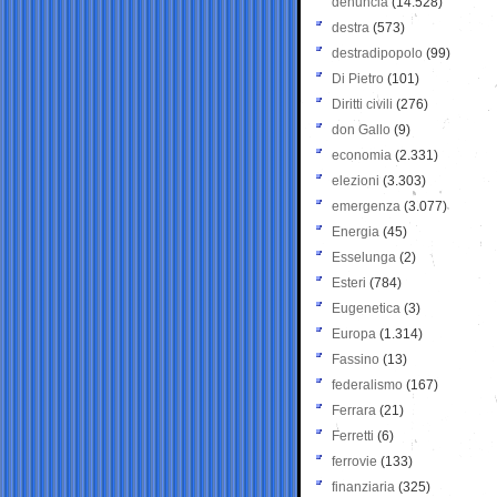
denuncia
(14.528)
destra
(573)
destradipopolo
(99)
Di Pietro
(101)
Diritti civili
(276)
don Gallo
(9)
economia
(2.331)
elezioni
(3.303)
emergenza
(3.077)
Energia
(45)
Esselunga
(2)
Esteri
(784)
Eugenetica
(3)
Europa
(1.314)
Fassino
(13)
federalismo
(167)
Ferrara
(21)
Ferretti
(6)
ferrovie
(133)
finanziaria
(325)