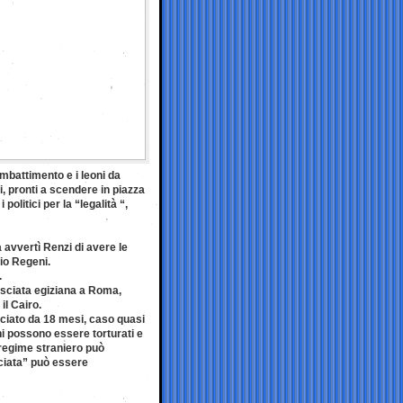
mbattimento e i leoni da
i, pronti a scendere in piazza
olitici per la “legalità “,
avvertì Renzi di avere le
lio Regeni.
.
asciata egiziana a Roma,
il Cairo.
unciato da 18 mesi, caso quasi
ani possono essere torturati e
 regime straniero può
cciata” può essere