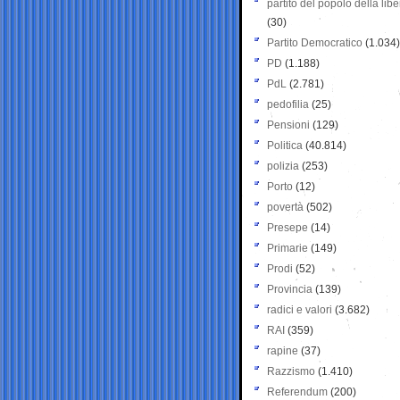
partito del popolo della libe
(30)
Partito Democratico
(1.034)
PD
(1.188)
PdL
(2.781)
pedofilia
(25)
Pensioni
(129)
Politica
(40.814)
polizia
(253)
Porto
(12)
povertà
(502)
Presepe
(14)
Primarie
(149)
Prodi
(52)
Provincia
(139)
radici e valori
(3.682)
RAI
(359)
rapine
(37)
Razzismo
(1.410)
Referendum
(200)