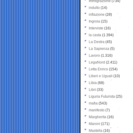
Immigrazione
(734)
indulto
(14)
inflazione
(26)
Ingroia
(15)
Interviste
(16)
la casta
(1.394)
La Destra
(45)
La Sapienza
(5)
Lavoro
(1.316)
LegaNord
(2.411)
Letta Enrico
(154)
Liberi e Uguali
(10)
Libia
(68)
Libri
(33)
Liguria Futurista
(25)
mafia
(543)
manifesto
(7)
Margherita
(16)
Maroni
(171)
Mastella
(16)