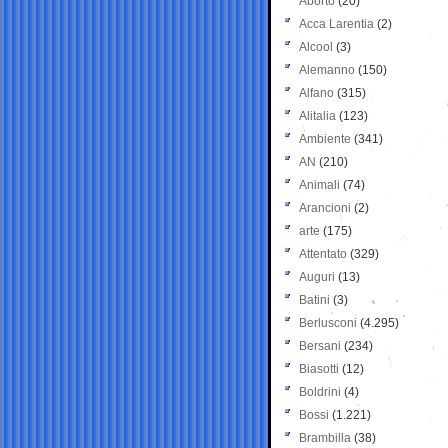
Aborto
(20)
Acca Larentia
(2)
Alcool
(3)
Alemanno
(150)
Alfano
(315)
Alitalia
(123)
Ambiente
(341)
AN
(210)
Animali
(74)
Arancioni
(2)
arte
(175)
Attentato
(329)
Auguri
(13)
Batini
(3)
Berlusconi
(4.295)
Bersani
(234)
Biasotti
(12)
Boldrini
(4)
Bossi
(1.221)
Brambilla
(38)