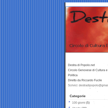
Destra di Popolo.net
Circolo Genovese di Cultura e
Politica
Diretto da Riccardo Fucile
Scrivici: destradipopolo@gma
Categorie
100 giorni
(5)