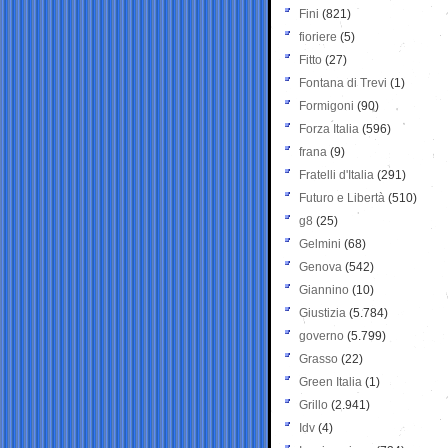
Fini
(821)
fioriere
(5)
Fitto
(27)
Fontana di Trevi
(1)
Formigoni
(90)
Forza Italia
(596)
frana
(9)
Fratelli d'Italia
(291)
Futuro e Libertà
(510)
g8
(25)
Gelmini
(68)
Genova
(542)
Giannino
(10)
Giustizia
(5.784)
governo
(5.799)
Grasso
(22)
Green Italia
(1)
Grillo
(2.941)
Idv
(4)