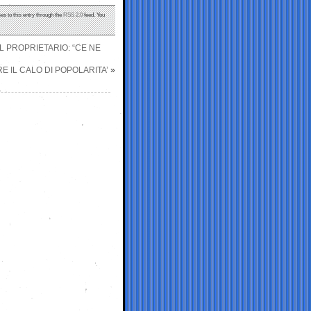
es to this entry through the
RSS 2.0
feed. You
 PROPRIETARIO: “CE NE
E IL CALO DI POPOLARITA’
»