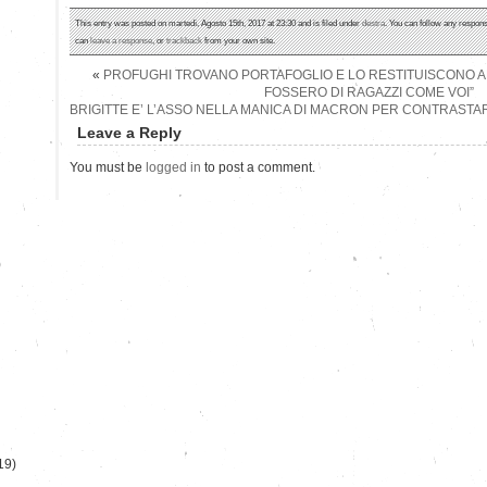
This entry was posted on martedì, Agosto 15th, 2017 at 23:30 and is filed under
destra
. You can follow any respons
can
leave a response
, or
trackback
from your own site.
«
PROFUGHI TROVANO PORTAFOGLIO E LO RESTITUISCONO AL
FOSSERO DI RAGAZZI COME VOI”
BRIGITTE E’ L’ASSO NELLA MANICA DI MACRON PER CONTRASTAR
Leave a Reply
You must be
logged in
to post a comment.
)
19)