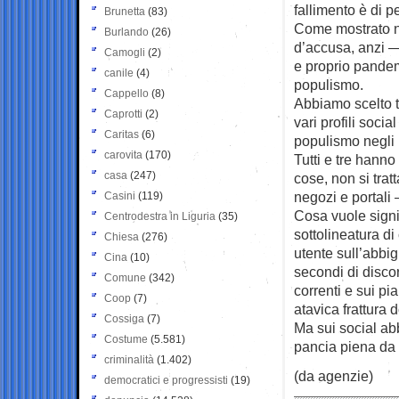
fallimento è di 
Brunetta
(83)
Come mostrato ne
Burlando
(26)
d’accusa, anzi —
Camogli
(2)
e proprio pandemo
canile
(4)
populismo.
Cappello
(8)
Abbiamo scelto t
Caprotti
(2)
vari profili soci
Caritas
(6)
populismo negli u
carovita
(170)
Tutti e tre hanno
casa
(247)
cose, non si tra
negozi e portali 
Casini
(119)
Cosa vuole signif
Centrodestra in Liguria
(35)
sottolineatura di
Chiesa
(276)
utente sull’abbig
Cina
(10)
secondi di discor
Comune
(342)
correnti e sui pia
Coop
(7)
atavica frattura d
Cossiga
(7)
Ma sui social ab
Costume
(5.581)
pancia piena da
criminalità
(1.402)
(da agenzie)
democratici e progressisti
(19)