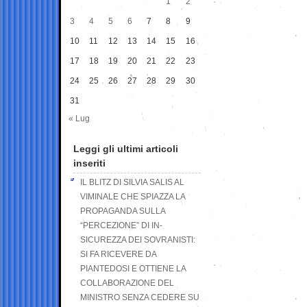
1
2
3
4
5
6
7
8
9
10
11
12
13
14
15
16
17
18
19
20
21
22
23
24
25
26
27
28
29
30
31
« Lug
Leggi gli ultimi articoli
inseriti
IL BLITZ DI SILVIA SALIS AL
VIMINALE CHE SPIAZZA LA
PROPAGANDA SULLA
“PERCEZIONE” DI IN-
SICUREZZA DEI SOVRANISTI:
SI FA RICEVERE DA
PIANTEDOSI E OTTIENE LA
COLLABORAZIONE DEL
MINISTRO SENZA CEDERE SU