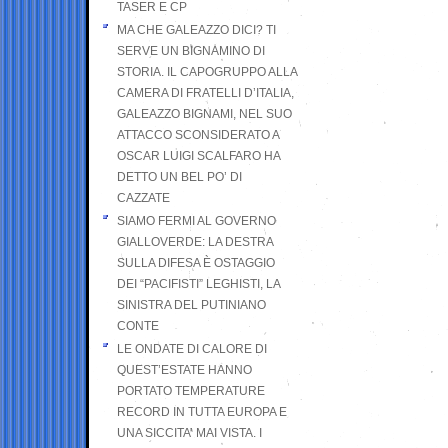
TASER E CP
MA CHE GALEAZZO DICI? TI
SERVE UN BIGNAMINO DI
STORIA. IL CAPOGRUPPO ALLA
CAMERA DI FRATELLI D’ITALIA,
GALEAZZO BIGNAMI, NEL SUO
ATTACCO SCONSIDERATO A
OSCAR LUIGI SCALFARO HA
DETTO UN BEL PO’ DI
CAZZATE
SIAMO FERMI AL GOVERNO
GIALLOVERDE: LA DESTRA
SULLA DIFESA È OSTAGGIO
DEI “PACIFISTI” LEGHISTI, LA
SINISTRA DEL PUTINIANO
CONTE
LE ONDATE DI CALORE DI
QUEST’ESTATE HANNO
PORTATO TEMPERATURE
RECORD IN TUTTA EUROPA E
UNA SICCITA’ MAI VISTA. I