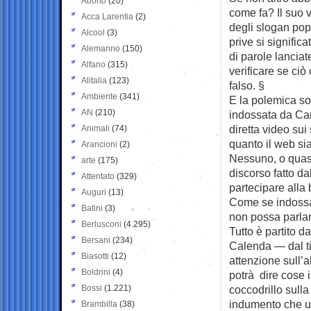
Aborto
(20)
come fa? Il suo 
Acca Larentia
(2)
degli slogan popu
Alcool
(3)
prive si signific
Alemanno
(150)
di parole lancia
Alfano
(315)
verificare se ciò
Alitalia
(123)
falso. §
Ambiente
(341)
E la polemica so
AN
(210)
indossata da Ca
diretta video sui
Animali
(74)
quanto il web si
Arancioni
(2)
Nessuno, o quasi
arte
(175)
discorso fatto da
Attentato
(329)
partecipare alla 
Auguri
(13)
Come se indossa
Batini
(3)
non possa parlar
Berlusconi
(4.295)
Tutto è partito d
Bersani
(234)
Calenda — dal ti
Biasotti
(12)
attenzione sull’
Boldrini
(4)
potrà dire cose 
Bossi
(1.221)
coccodrillo sull
indumento che un
Brambilla
(38)