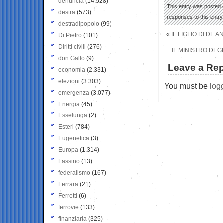
denuncia
(14.528)
This entry was posted o
destra
(573)
responses to this entr
destradipopolo
(99)
«
IL FIGLIO DI DE 
Di Pietro
(101)
Diritti civili
(276)
IL MINISTRO DEG
don Gallo
(9)
Leave a Rep
economia
(2.331)
elezioni
(3.303)
You must be
log
emergenza
(3.077)
Energia
(45)
Esselunga
(2)
Esteri
(784)
Eugenetica
(3)
Europa
(1.314)
Fassino
(13)
federalismo
(167)
Ferrara
(21)
Ferretti
(6)
ferrovie
(133)
finanziaria
(325)