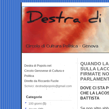
QUANDO LA 
Destra di Popolo.net
SULLA LACO
Circolo Genovese di Cultura e
FIRMATE NO
Politica
PARLAMENT
Diretto da Riccardo Fucile
Scrivici: destradipopolo@gmail.com
DOVE CI STA
CHE LA LACOS
Categorie
BATTISTA
100 giorni
(5)
Se non altro abb