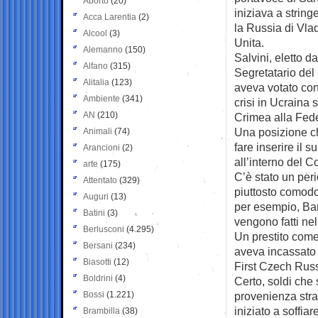
Aborto
(20)
iniziava a string
Acca Larentia
(2)
la Russia di Vlad
Alcool
(3)
Unita.
Alemanno
(150)
Salvini, eletto 
Alfano
(315)
Segretatario del
Alitalia
(123)
aveva votato con
Ambiente
(341)
crisi in Ucraina
AN
(210)
Crimea alla Fed
Una posizione ch
Animali
(74)
fare inserire il
Arancioni
(2)
all’interno del C
arte
(175)
C’è stato un peri
Attentato
(329)
piuttosto comodo:
Auguri
(13)
per esempio, Ba
Batini
(3)
vengono fatti ne
Berlusconi
(4.295)
Un prestito come
Bersani
(234)
aveva incassato 9
Biasotti
(12)
First Czech Russ
Boldrini
(4)
Certo, soldi che 
Bossi
(1.221)
provenienza stra
iniziato a soffia
Brambilla
(38)