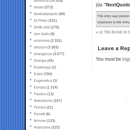
denuncia
(14.528)
(da
“NextQuoti
destra
(573)
destradipopolo
(99)
This entry was posted o
Di Pietro
(101)
responses to this entr
Diritti civili
(276)
«
LE TRE BUGIE DI S
don Gallo
(9)
economia
(2.331)
elezioni
(3.303)
Leave a Rep
emergenza
(3.077)
You must be
log
Energia
(45)
Esselunga
(2)
Esteri
(784)
Eugenetica
(3)
Europa
(1.314)
Fassino
(13)
federalismo
(167)
Ferrara
(21)
Ferretti
(6)
ferrovie
(133)
finanziaria
(325)