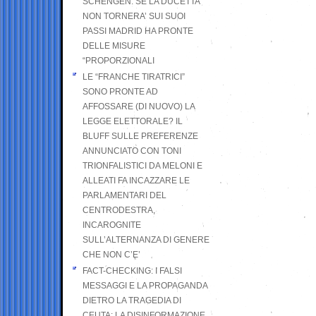
SCHENGEN. SE LA DUCETTA
NON TORNERA’ SUI SUOI
PASSI MADRID HA PRONTE
DELLE MISURE
“PROPORZIONALI
LE “FRANCHE TIRATRICI”
SONO PRONTE AD
AFFOSSARE (DI NUOVO) LA
LEGGE ELETTORALE? IL
BLUFF SULLE PREFERENZE
ANNUNCIATO CON TONI
TRIONFALISTICI DA MELONI E
ALLEATI FA INCAZZARE LE
PARLAMENTARI DEL
CENTRODESTRA,
INCAROGNITE
SULL’ALTERNANZA DI GENERE
CHE NON C’E’
FACT-CHECKING: I FALSI
MESSAGGI E LA PROPAGANDA
DIETRO LA TRAGEDIA DI
CEUTA: LA DISINFORMAZIONE