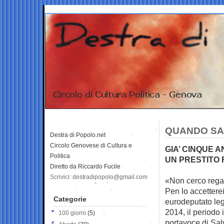
QUANDO SAL
Destra di Popolo.net
Circolo Genovese di Cultura e
GIA’ CINQUE 
Politica
UN PRESTITO
Diretto da Riccardo Fucile
Scrivici: destradipopolo@gmail.com
«Non cerco regal
Pen lo accetterei
Categorie
eurodeputato legh
2014, il periodo i
100 giorni
(5)
portavoce di Sal