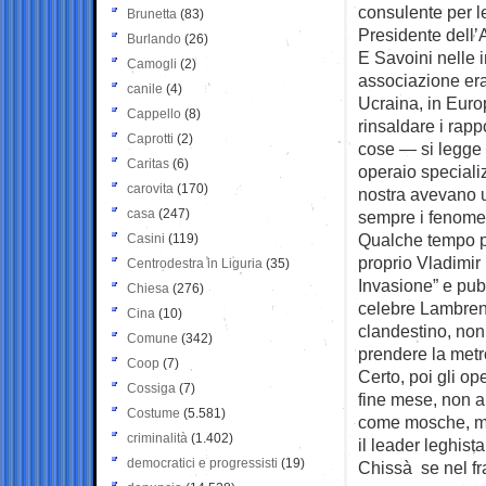
consulente per l
Brunetta
(83)
Presidente dell
Burlando
(26)
E Savoini nelle 
Camogli
(2)
associazione era 
canile
(4)
Ucraina, in Euro
Cappello
(8)
rinsaldare i rapp
Caprotti
(2)
cose — si legge 
Caritas
(6)
operaio speciali
carovita
(170)
nostra avevano u
casa
(247)
sempre i fenomen
Qualche tempo pr
Casini
(119)
proprio Vladimir 
Centrodestra in Liguria
(35)
Invasione” e pub
Chiesa
(276)
celebre Lambren
Cina
(10)
clandestino, no
Comune
(342)
prendere la metr
Coop
(7)
Certo, poi gli op
Cossiga
(7)
fine mese, non a
Costume
(5.581)
come mosche, ma
criminalità
(1.402)
il leader leghista
democratici e progressisti
(19)
Chissà se nel fr