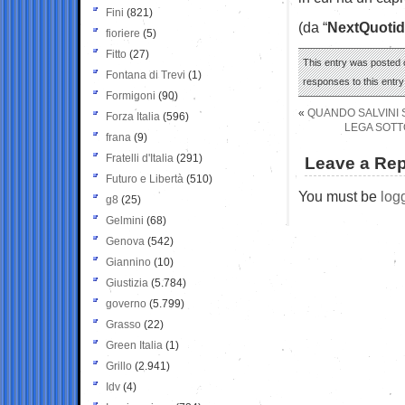
Fini
(821)
(da “
NextQuotid
fioriere
(5)
Fitto
(27)
This entry was posted o
Fontana di Trevi
(1)
responses to this entr
Formigoni
(90)
«
QUANDO SALVINI S
Forza Italia
(596)
LEGA SOTT
frana
(9)
Fratelli d'Italia
(291)
Leave a Rep
Futuro e Libertà
(510)
You must be
log
g8
(25)
Gelmini
(68)
Genova
(542)
Giannino
(10)
Giustizia
(5.784)
governo
(5.799)
Grasso
(22)
Green Italia
(1)
Grillo
(2.941)
Idv
(4)