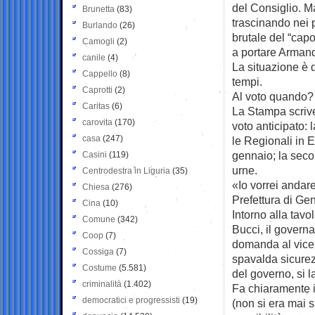
del Consiglio. Ma
Brunetta
(83)
trascinando nei 
Burlando
(26)
brutale del “capo
Camogli
(2)
a portare Armando
canile
(4)
La situazione è 
Cappello
(8)
tempi.
Caprotti
(2)
Al voto quando?
Caritas
(6)
La Stampa scrive
carovita
(170)
voto anticipato:
casa
(247)
le Regionali in 
gennaio; la seco
Casini
(119)
urne.
Centrodestra in Liguria
(35)
«Io vorrei andar
Chiesa
(276)
Prefettura di Ge
Cina
(10)
Intorno alla tavo
Comune
(342)
Bucci, il governa
Coop
(7)
domanda al vicep
Cossiga
(7)
spavalda sicurez
Costume
(5.581)
del governo, si 
criminalità
(1.402)
Fa chiaramente in
democratici e progressisti
(19)
(non si era mai 