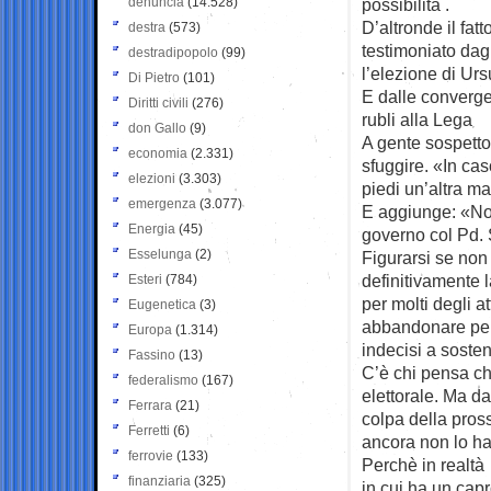
denuncia
(14.528)
possibilità .
D’altronde il fatt
destra
(573)
testimoniato dagl
destradipopolo
(99)
l’elezione di U
Di Pietro
(101)
E dalle converge
Diritti civili
(276)
rubli alla Lega
don Gallo
(9)
A gente sospetto
economia
(2.331)
sfuggire. «In cas
elezioni
(3.303)
piedi un’altra m
emergenza
(3.077)
E aggiunge: «Non
Energia
(45)
governo col Pd. S
Esselunga
(2)
Figurarsi se non
definitivamente l
Esteri
(784)
per molti degli a
Eugenetica
(3)
abbandonare per
Europa
(1.314)
indecisi a soste
Fassino
(13)
C’è chi pensa ch
federalismo
(167)
elettorale. Ma d
Ferrara
(21)
colpa della pro
Ferretti
(6)
ancora non lo ha
ferrovie
(133)
Perchè in realtà
finanziaria
(325)
in cui ha un capro