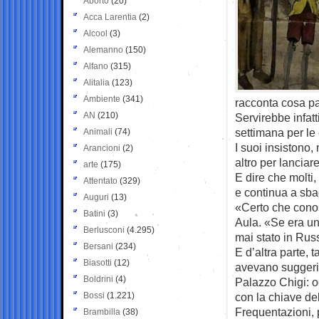
Aborto
(20)
Acca Larentia
(2)
Alcool
(3)
Alemanno
(150)
Alfano
(315)
Alitalia
(123)
Ambiente
(341)
racconta cosa pa
AN
(210)
Servirebbe infatt
settimana per le
Animali
(74)
I suoi insistono
Arancioni
(2)
altro per lancia
arte
(175)
E dire che molti,
Attentato
(329)
e continua a sbag
Auguri
(13)
«Certo che conos
Batini
(3)
Aula. «Se era un
Berlusconi
(4.295)
mai stato in Russ
Bersani
(234)
E d’altra parte, 
Biasotti
(12)
avevano suggerit
Boldrini
(4)
Palazzo Chigi: oc
Bossi
(1.221)
con la chiave del
Frequentazioni, p
Brambilla
(38)