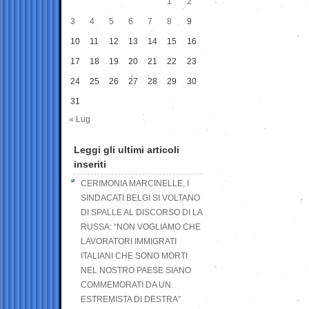
1
2
3
4
5
6
7
8
9
10
11
12
13
14
15
16
17
18
19
20
21
22
23
24
25
26
27
28
29
30
31
« Lug
Leggi gli ultimi articoli
inseriti
CERIMONIA MARCINELLE, I
SINDACATI BELGI SI VOLTANO
DI SPALLE AL DISCORSO DI LA
RUSSA: “NON VOGLIAMO CHE
LAVORATORI IMMIGRATI
ITALIANI CHE SONO MORTI
NEL NOSTRO PAESE SIANO
COMMEMORATI DA UN
ESTREMISTA DI DESTRA”