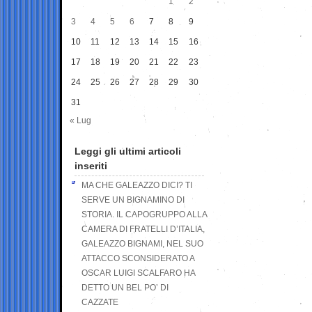
1
2
3
4
5
6
7
8
9
10
11
12
13
14
15
16
17
18
19
20
21
22
23
24
25
26
27
28
29
30
31
« Lug
Leggi gli ultimi articoli
inseriti
MA CHE GALEAZZO DICI? TI
SERVE UN BIGNAMINO DI
STORIA. IL CAPOGRUPPO ALLA
CAMERA DI FRATELLI D’ITALIA,
GALEAZZO BIGNAMI, NEL SUO
ATTACCO SCONSIDERATO A
OSCAR LUIGI SCALFARO HA
DETTO UN BEL PO’ DI
CAZZATE