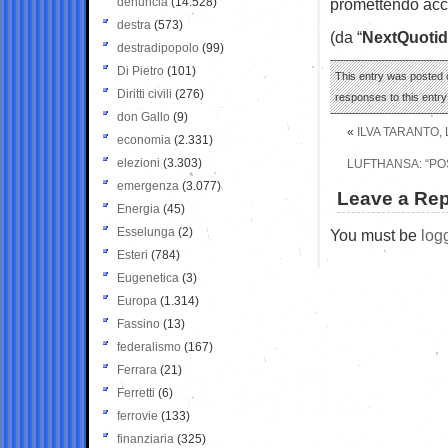
denuncia
(14.528)
promettendo accu
destra
(573)
(da “
NextQuotid
destradipopolo
(99)
Di Pietro
(101)
This entry was posted o
Diritti civili
(276)
responses to this entr
don Gallo
(9)
«
ILVA TARANTO, 
economia
(2.331)
elezioni
(3.303)
LUFTHANSA: “PO
emergenza
(3.077)
Leave a Rep
Energia
(45)
Esselunga
(2)
You must be
log
Esteri
(784)
Eugenetica
(3)
Europa
(1.314)
Fassino
(13)
federalismo
(167)
Ferrara
(21)
Ferretti
(6)
ferrovie
(133)
finanziaria
(325)