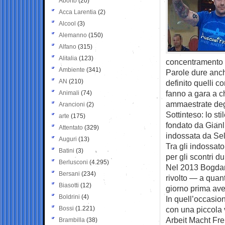
Aborto
(20)
Acca Larentia
(2)
Alcool
(3)
Alemanno
(150)
Alfano
(315)
Alitalia
(123)
concentramento c
Ambiente
(341)
Parole dure anc
AN
(210)
definito quelli 
fanno a gara a c
Animali
(74)
ammaestrate degl
Arancioni
(2)
Sottinteso: lo st
arte
(175)
fondato da Gianl
Attentato
(329)
indossata da Sel
Auguri
(13)
Tra gli indossat
Batini
(3)
per gli scontri d
Berlusconi
(4.295)
Nel 2013 Bogdan
Bersani
(234)
rivolto — a quan
Biasotti
(12)
giorno prima ave
Boldrini
(4)
In quell’occasio
Bossi
(1.221)
con una piccola v
Arbeit Macht Fre
Brambilla
(38)