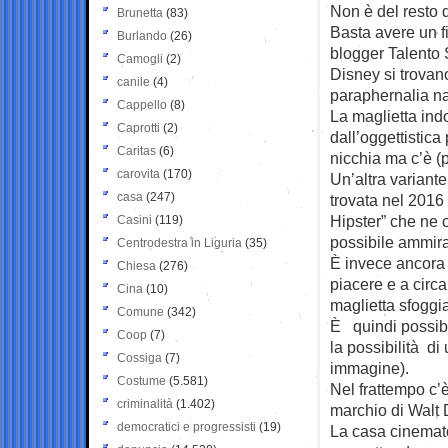
Non è del resto d
Brunetta
(83)
Basta avere un fi
Burlando
(26)
blogger Talento S
Camogli
(2)
Disney si trovan
canile
(4)
paraphernalia naz
Cappello
(8)
La maglietta ind
Caprotti
(2)
dall’oggettistica 
Caritas
(6)
nicchia ma c’è (
carovita
(170)
Un’altra variant
casa
(247)
trovata nel 2016
Hipster” che ne 
Casini
(119)
possibile ammirar
Centrodestra in Liguria
(35)
È invece ancora 
Chiesa
(276)
piacere e a circ
Cina
(10)
maglietta sfoggi
Comune
(342)
È quindi possibi
Coop
(7)
la possibilità di
Cossiga
(7)
immagine).
Costume
(5.581)
Nel frattempo c’è
criminalità
(1.402)
marchio di Walt 
democratici e progressisti
(19)
La casa cinemato