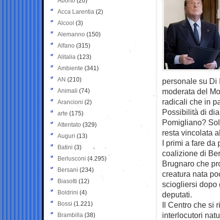
Aborto
(20)
Acca Larentia
(2)
Alcool
(3)
Alemanno
(150)
Alfano
(315)
Alitalia
(123)
Ambiente
(341)
AN
(210)
personale su Di M
moderata del Mov
Animali
(74)
radicali che in 
Arancioni
(2)
Possibilità di dia
arte
(175)
Pomigliano? Sol
Attentato
(329)
resta vincolata a
Auguri
(13)
I primi a fare da 
Batini
(3)
coalizione di Ber
Berlusconi
(4.295)
Brugnaro che prop
Bersani
(234)
creatura nata po
Biasotti
(12)
sciogliersi dopo 
Boldrini
(4)
deputati.
Bossi
(1.221)
Il Centro che si 
interlocutori natu
Brambilla
(38)