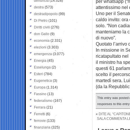
denuncia
(14.528)
per whatsapp (“no
attentissimo nel 
destra
(573)
Uno per il Senat
destradipopolo
(99)
caldo invito: or
Di Pietro
(101)
solo. “Non cadiam
Diritti civili
(276)
manteniamo la c
don Gallo
(9)
di nuovo”.
economia
(2.331)
Quotato l’arrivo 
elezioni
(3.303)
In missione in S
emergenza
(3.077)
ricatapultato nel
Energia
(45)
il ministro ha sp
Esselunga
(2)
questi 61 parlam
scelto il percors
Esteri
(784)
martedì sera. Lu
Eugenetica
(3)
(da la Repubblic
Europa
(1.314)
Fassino
(13)
This entry was posted o
federalismo
(167)
responses to this entr
Ferrara
(21)
Ferretti
(6)
«
DITE AL “CAPITON
SALA COMMENTA LE 
ferrovie
(133)
finanziaria
(325)