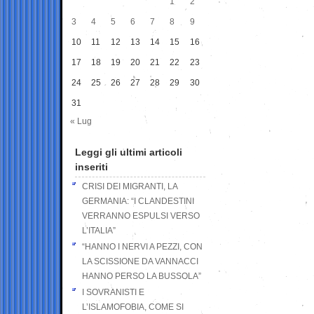
1
2
3
4
5
6
7
8
9
10
11
12
13
14
15
16
17
18
19
20
21
22
23
24
25
26
27
28
29
30
31
« Lug
Leggi gli ultimi articoli
inseriti
CRISI DEI MIGRANTI, LA
GERMANIA: “I CLANDESTINI
VERRANNO ESPULSI VERSO
L’ITALIA”
“HANNO I NERVI A PEZZI, CON
LA SCISSIONE DA VANNACCI
HANNO PERSO LA BUSSOLA”
I SOVRANISTI E
L’ISLAMOFOBIA, COME SI