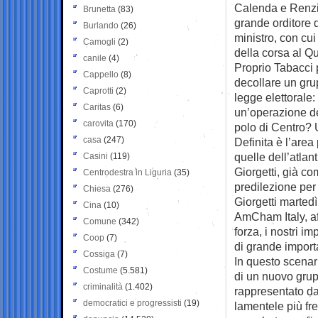
Calenda e Renzi.
Brunetta
(83)
grande orditore 
Burlando
(26)
ministro, con cui
Camogli
(2)
della corsa al Qu
canile
(4)
Proprio Tabacci 
Cappello
(8)
decollare un gru
Caprotti
(2)
legge elettorale
Caritas
(6)
un’operazione del
carovita
(170)
polo di Centro? 
casa
(247)
Definita è l’area
quelle dell’atlan
Casini
(119)
Giorgetti, già co
Centrodestra in Liguria
(35)
predilezione per 
Chiesa
(276)
Giorgetti marted
Cina
(10)
AmCham Italy, aff
Comune
(342)
forza, i nostri i
Coop
(7)
di grande import
Cossiga
(7)
In questo scenar
Costume
(5.581)
di un nuovo grup
criminalità
(1.402)
rappresentato da
democratici e progressisti
(19)
lamentele più fre