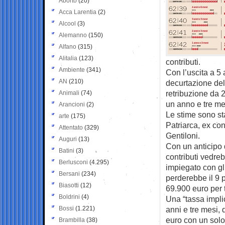
Aborto
(20)
Acca Larentia
(2)
Alcool
(3)
Alemanno
(150)
Alfano
(315)
Alitalia
(123)
contributi.
Ambiente
(341)
Con l’uscita a 5 a
AN
(210)
decurtazione de
retribuzione da 2m
Animali
(74)
un anno e tre me
Arancioni
(2)
Le stime sono sta
arte
(175)
Patriarca, ex co
Attentato
(329)
Gentiloni.
Auguri
(13)
Con un anticipo d
Batini
(3)
contributi vedre
Berlusconi
(4.295)
impiegato con gli
Bersani
(234)
perderebbe il 9 p
Biasotti
(12)
69.900 euro per t
Boldrini
(4)
Una “tassa impli
Bossi
(1.221)
anni e tre mesi,
euro con un solo 
Brambilla
(38)