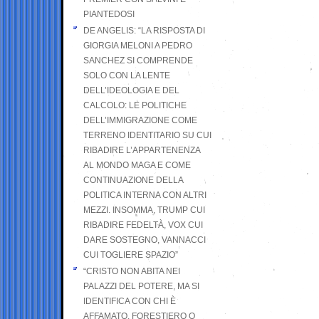
PIANTEDOSI
DE ANGELIS: “LA RISPOSTA DI
GIORGIA MELONI A PEDRO
SANCHEZ SI COMPRENDE
SOLO CON LA LENTE
DELL’IDEOLOGIA E DEL
CALCOLO: LE POLITICHE
DELL’IMMIGRAZIONE COME
TERRENO IDENTITARIO SU CUI
RIBADIRE L’APPARTENENZA
AL MONDO MAGA E COME
CONTINUAZIONE DELLA
POLITICA INTERNA CON ALTRI
MEZZI. INSOMMA, TRUMP CUI
RIBADIRE FEDELTÀ, VOX CUI
DARE SOSTEGNO, VANNACCI
CUI TOGLIERE SPAZIO”
“CRISTO NON ABITA NEI
PALAZZI DEL POTERE, MA SI
IDENTIFICA CON CHI È
AFFAMATO, FORESTIERO O