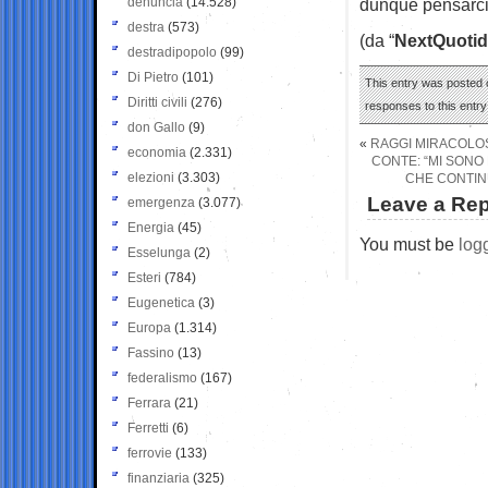
denuncia
(14.528)
dunque pensarci
destra
(573)
(da “
NextQuotid
destradipopolo
(99)
Di Pietro
(101)
This entry was posted o
Diritti civili
(276)
responses to this entr
don Gallo
(9)
«
RAGGI MIRACOLOS
economia
(2.331)
CONTE: “MI SONO 
elezioni
(3.303)
CHE CONTINU
Leave a Rep
emergenza
(3.077)
Energia
(45)
You must be
log
Esselunga
(2)
Esteri
(784)
Eugenetica
(3)
Europa
(1.314)
Fassino
(13)
federalismo
(167)
Ferrara
(21)
Ferretti
(6)
ferrovie
(133)
finanziaria
(325)