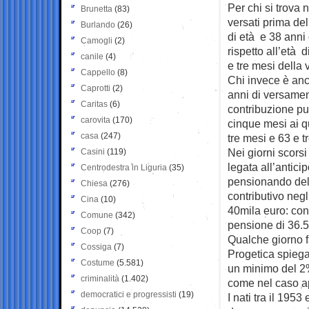
Per chi si trova 
Brunetta
(83)
versati prima de
Burlando
(26)
di età e 38 anni
Camogli
(2)
rispetto all’età 
canile
(4)
e tre mesi della 
Cappello
(8)
Chi invece è anco
Caprotti
(2)
anni di versamen
Caritas
(6)
contribuzione può
carovita
(170)
cinque mesi ai qu
casa
(247)
tre mesi e 63 e t
Nei giorni scors
Casini
(119)
legata all’antici
Centrodestra in Liguria
(35)
pensionando dell
Chiesa
(276)
contributivo neg
Cina
(10)
40mila euro: con
Comune
(342)
pensione di 36.5
Coop
(7)
Qualche giorno f
Cossiga
(7)
Progetica spiega
Costume
(5.581)
un minimo del 2%
criminalità
(1.402)
come nel caso a
democratici e progressisti
(19)
I nati tra il 195