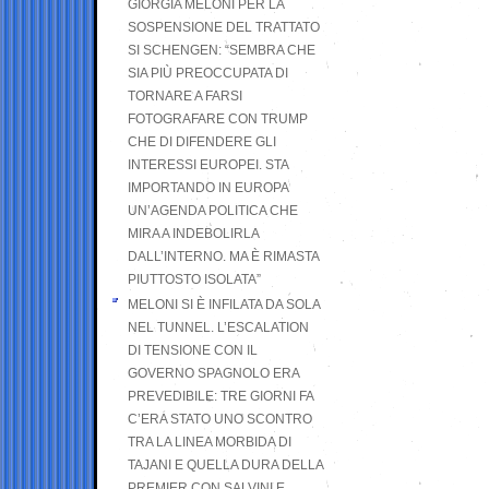
GIORGIA MELONI PER LA
SOSPENSIONE DEL TRATTATO
SI SCHENGEN: “SEMBRA CHE
SIA PIÙ PREOCCUPATA DI
TORNARE A FARSI
FOTOGRAFARE CON TRUMP
CHE DI DIFENDERE GLI
INTERESSI EUROPEI. STA
IMPORTANDO IN EUROPA
UN’AGENDA POLITICA CHE
MIRA A INDEBOLIRLA
DALL’INTERNO. MA È RIMASTA
PIUTTOSTO ISOLATA”
MELONI SI È INFILATA DA SOLA
NEL TUNNEL. L’ESCALATION
DI TENSIONE CON IL
GOVERNO SPAGNOLO ERA
PREVEDIBILE: TRE GIORNI FA
C’ERA STATO UNO SCONTRO
TRA LA LINEA MORBIDA DI
TAJANI E QUELLA DURA DELLA
PREMIER CON SALVINI E