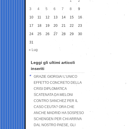
1
2
3
4
5
6
7
8
9
10
11
12
13
14
15
16
17
18
19
20
21
22
23
24
25
26
27
28
29
30
31
« Lug
Leggi gli ultimi articoli
inseriti
GRAZIE GIORGIA! L’UNICO
EFFETTO CONCRETO DELLA
CRISI DIPLOMATICA
SCATENATA DA MELONI
CONTRO SANCHEZ PER IL
CASO CEUTA? ORA CHE
ANCHE MADRID HA SOSPESO
SCHENGEN PER CHI ARRIVA
DAL NOSTRO PAESE, GLI