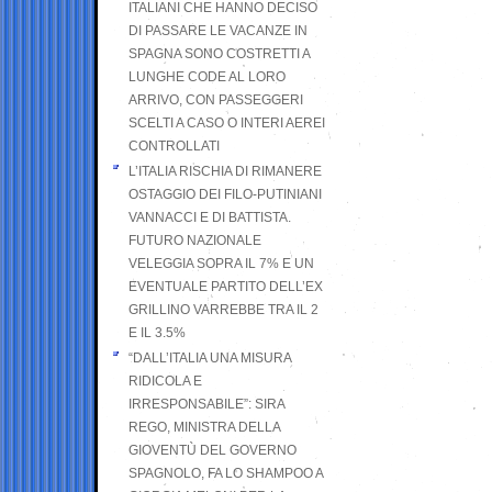
ITALIANI CHE HANNO DECISO
DI PASSARE LE VACANZE IN
SPAGNA SONO COSTRETTI A
LUNGHE CODE AL LORO
ARRIVO, CON PASSEGGERI
SCELTI A CASO O INTERI AEREI
CONTROLLATI
L’ITALIA RISCHIA DI RIMANERE
OSTAGGIO DEI FILO-PUTINIANI
VANNACCI E DI BATTISTA.
FUTURO NAZIONALE
VELEGGIA SOPRA IL 7% E UN
EVENTUALE PARTITO DELL’EX
GRILLINO VARREBBE TRA IL 2
E IL 3.5%
“DALL’ITALIA UNA MISURA
RIDICOLA E
IRRESPONSABILE”: SIRA
REGO, MINISTRA DELLA
GIOVENTÙ DEL GOVERNO
SPAGNOLO, FA LO SHAMPOO A