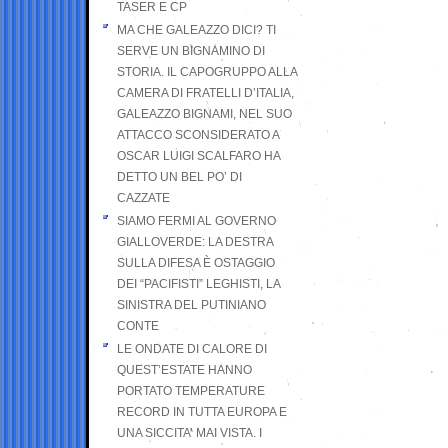
TASER E CP
MA CHE GALEAZZO DICI? TI
SERVE UN BIGNAMINO DI
STORIA. IL CAPOGRUPPO ALLA
CAMERA DI FRATELLI D’ITALIA,
GALEAZZO BIGNAMI, NEL SUO
ATTACCO SCONSIDERATO A
OSCAR LUIGI SCALFARO HA
DETTO UN BEL PO’ DI
CAZZATE
SIAMO FERMI AL GOVERNO
GIALLOVERDE: LA DESTRA
SULLA DIFESA È OSTAGGIO
DEI “PACIFISTI” LEGHISTI, LA
SINISTRA DEL PUTINIANO
CONTE
LE ONDATE DI CALORE DI
QUEST’ESTATE HANNO
PORTATO TEMPERATURE
RECORD IN TUTTA EUROPA E
UNA SICCITA’ MAI VISTA. I