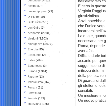
denuncia
(14.528)
nell’elettorato c
E certo in questo
destra
(573)
Virginia Raggi n
destradipopolo
(99)
giustizialista.
Di Pietro
(101)
Anzi, potrebbe a
Diritti civili
(276)
che l’unico vero
don Gallo
(9)
incarnarsi nell’
economia
(2.331)
La quale, quand
elezioni
(3.303)
necessaria per 
emergenza
(3.077)
Roma, risponde c
Energia
(45)
averla?».
Esselunga
(2)
Difficile darle t
accanto per ques
Esteri
(784)
suggeriscono di 
Eugenetica
(3)
mitezza determin
Europa
(1.314)
della politica r
Fassino
(13)
Di guardarsi dal
federalismo
(167)
gli elettori di d
Ferrara
(21)
sensibili.
Ferretti
(6)
Un mestiere in c
ferrovie
(133)
Un nuovo pratica
finanziaria
(325)