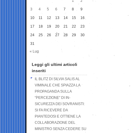
1
2
3
4
5
6
7
8
9
10
11
12
13
14
15
16
17
18
19
20
21
22
23
24
25
26
27
28
29
30
31
« Lug
Leggi gli ultimi articoli
inseriti
IL BLITZ DI SILVIA SALIS AL
VIMINALE CHE SPIAZZA LA
PROPAGANDA SULLA
“PERCEZIONE” DI IN-
SICUREZZA DEI SOVRANISTI:
SI FA RICEVERE DA
PIANTEDOSI E OTTIENE LA
COLLABORAZIONE DEL
MINISTRO SENZA CEDERE SU