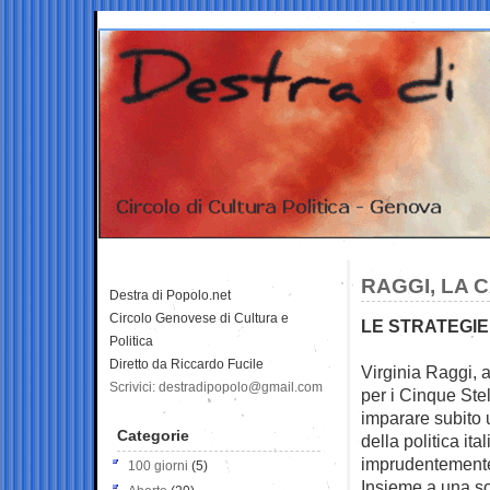
RAGGI, LA 
Destra di Popolo.net
Circolo Genovese di Cultura e
LE STRATEGIE
Politica
Diretto da Riccardo Fucile
Virginia Raggi, 
Scrivici: destradipopolo@gmail.com
per i Cinque Stel
imparare subito 
Categorie
della politica ita
imprudentemente, 
100 giorni
(5)
Insieme a una so