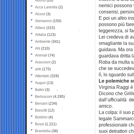
Aborto
(20)
nemici possono v
Acca Larentia
(2)
consensi, persino
Alcool
(3)
E poi un altro i
Alemanno
(150)
possono più fare
Alfano
(315)
leggerezza, si f
Alitalia
(123)
Lei credeva di a
Ambiente
(341)
smagliante la su
AN
(210)
guidava. Ma ora t
guardava dritta l
Animali
(74)
Roba da multa s
Arancioni
(2)
che se succedeva 
arte
(175)
lì, lo sguardo su
Attentato
(329)
Le polemiche su
Auguri
(13)
Virginia Raggi è
Batini
(3)
Dicono che Grill
Berlusconi
(4.295)
dall’ufficialità d
Bersani
(234)
amico.
Biasotti
(12)
La colpa: il suo 
Boldrini
(4)
legale Sammarco,
Bossi
(1.221)
professionale ch
suoi detrattori ch
Brambilla
(38)