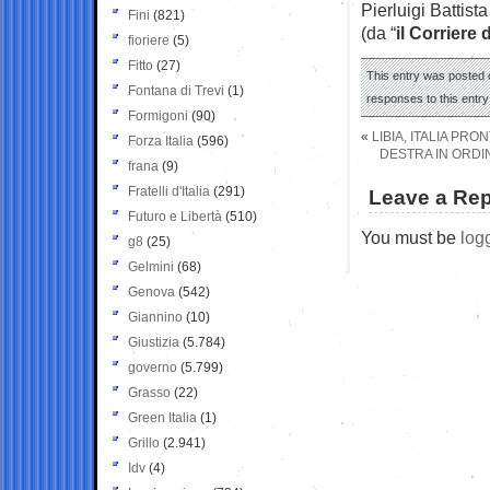
Pierluigi Battista
Fini
(821)
(da “
il Corriere 
fioriere
(5)
Fitto
(27)
This entry was posted o
Fontana di Trevi
(1)
responses to this entr
Formigoni
(90)
«
LIBIA, ITALIA PR
Forza Italia
(596)
DESTRA IN ORDI
frana
(9)
Fratelli d'Italia
(291)
Leave a Rep
Futuro e Libertà
(510)
You must be
log
g8
(25)
Gelmini
(68)
Genova
(542)
Giannino
(10)
Giustizia
(5.784)
governo
(5.799)
Grasso
(22)
Green Italia
(1)
Grillo
(2.941)
Idv
(4)