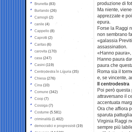
produzione di fot
Brunetta
(83)
Ma niente, vien
Burlando
(26)
apprezzate e poi
Camogli
(2)
epura.
canile
(4)
Forse la Raggi 
Cappello
(8)
non sembrano fan
Caprotti
(2)
«galassia Previti
Caritas
(6)
assassination.
carovita
(170)
«Hanno paura», di
casa
(247)
Hanno paura dav
paura che questa 
Casini
(119)
Roma sia il torm
Centrodestra in Liguria
(35)
e, se vincente, a
Chiesa
(276)
Il centrodestra
Cina
(10)
Poi però questa 
Comune
(342)
attraversano il 
Coop
(7)
accentuata margi
Cossiga
(7)
Ora che affiora 
Costume
(5.581)
sparuta pattuglia
criminalità
(1.402)
Virginia Raggi ne
democratici e progressisti
(19)
sempre più labile