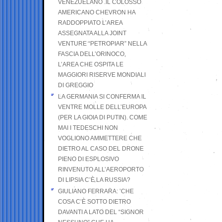
VENEZUELANO .IL COLOSSO
AMERICANO CHEVRON HA
RADDOPPIATO L’AREA
ASSEGNATA ALLA JOINT
VENTURE “PETROPIAR” NELLA
FASCIA DELL’ORINOCO,
L’AREA CHE OSPITA LE
MAGGIORI RISERVE MONDIALI
DI GREGGIO
LA GERMANIA SI CONFERMA IL
VENTRE MOLLE DELL’EUROPA
(PER LA GIOIA DI PUTIN). COME
MAI I TEDESCHI NON
VOGLIONO AMMETTERE CHE
DIETRO AL CASO DEL DRONE
PIENO DI ESPLOSIVO
RINVENUTO ALL’AEROPORTO
DI LIPSIA C’È LA RUSSIA?
GIULIANO FERRARA: ’CHE
COSA C’È SOTTO DIETRO
DAVANTI A LATO DEL “SIGNOR