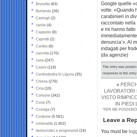
Google quelle «co
Brunetta
(83)
volte. «Quando h
Burlando
(26)
carabinieri in d
Camogli
(2)
raccontato nella
canile
(4)
e mi hanno fatto
Cappello
(8)
immediatamente i
Caprotti
(2)
denuncia‘». Al m
Caritas
(6)
indagati per fro
carovita
(170)
(da agenzie)
casa
(247)
This entry was posted o
Casini
(119)
responses to this entr
Centrodestra in Liguria
(35)
Chiesa
(276)
«
PERCHÉ
Cina
(10)
LAVORATORI I
Comune
(342)
VISTO RIMPICC
Coop
(7)
IN PIED
Cossiga
(7)
“PER ME POSSONO 
Costume
(5.581)
Leave a Rep
criminalità
(1.402)
democratici e progressisti
(19)
You must be
log