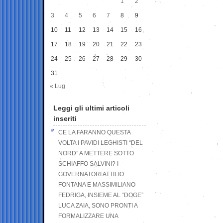
1
2
3
4
5
6
7
8
9
10
11
12
13
14
15
16
17
18
19
20
21
22
23
24
25
26
27
28
29
30
31
« Lug
Leggi gli ultimi articoli
inseriti
CE LA FARANNO QUESTA
VOLTA I PAVIDI LEGHISTI “DEL
NORD” A METTERE SOTTO
SCHIAFFO SALVINI? I
GOVERNATORI ATTILIO
FONTANA E MASSIMILIANO
FEDRIGA, INSIEME AL “DOGE”
LUCA ZAIA, SONO PRONTI A
FORMALIZZARE UNA