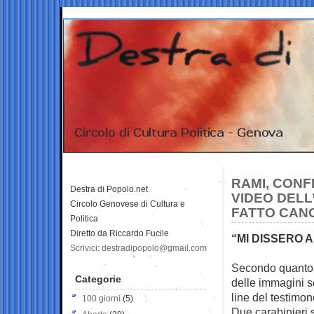
RAMI, CONF
Destra di Popolo.net
VIDEO DELL
Circolo Genovese di Cultura e
FATTO CAN
Politica
Diretto da Riccardo Fucile
“MI DISSERO 
Scrivici: destradipopolo@gmail.com
Secondo quanto r
Categorie
delle
immagini s
line del testimone
100 giorni
(5)
Due carabinieri 