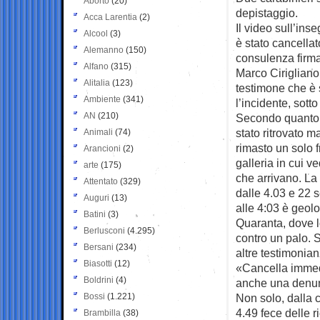
Aborto
(20)
depistaggio.
Acca Larentia
(2)
Il video sull’in
Alcool
(3)
è stato cancellat
Alemanno
(150)
consulenza firma
Alfano
(315)
Marco Cirigliano
Alitalia
(123)
testimone che è 
Ambiente
(341)
l’incidente, sotto
AN
(210)
Secondo quanto a
stato ritrovato m
Animali
(74)
rimasto un solo f
Arancioni
(2)
galleria in cui v
arte
(175)
che arrivano. La
Attentato
(329)
dalle 4.03 e 22 s
Auguri
(13)
alle 4:03 è geol
Batini
(3)
Quaranta, dove l
Berlusconi
(4.295)
contro un palo. S
Bersani
(234)
altre testimonia
Biasotti
(12)
«Cancella immedi
Boldrini
(4)
anche una denu
Bossi
(1.221)
Non solo, dalla 
4.49 fece delle r
Brambilla
(38)