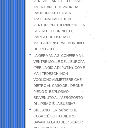
VENEZUELANO .IL COLOSSO
AMERICANO CHEVRON HA
RADDOPPIATO L’AREA
ASSEGNATA ALLA JOINT
VENTURE “PETROPIAR” NELLA
FASCIA DELL’ORINOCO,
L’AREA CHE OSPITA LE
MAGGIORI RISERVE MONDIALI
DI GREGGIO
LA GERMANIA SI CONFERMA IL
VENTRE MOLLE DELL’EUROPA
(PER LA GIOIA DI PUTIN). COME
MAI I TEDESCHI NON
VOGLIONO AMMETTERE CHE
DIETRO AL CASO DEL DRONE
PIENO DI ESPLOSIVO
RINVENUTO ALL’AEROPORTO
DI LIPSIA C’È LA RUSSIA?
GIULIANO FERRARA: ’CHE
COSA C’È SOTTO DIETRO
DAVANTI A LATO DEL “SIGNOR