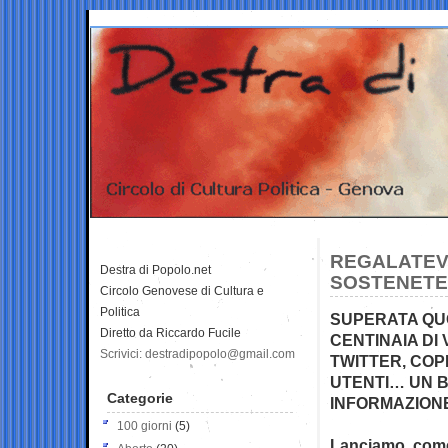
REGALATEVI
Destra di Popolo.net
SOSTENETE
Circolo Genovese di Cultura e
Politica
SUPERATA QUOT
Diretto da Riccardo Fucile
CENTINAIA DI
Scrivici: destradipopolo@gmail.com
TWITTER, COPE
UTENTI… UN B
Categorie
INFORMAZION
100 giorni
(5)
Lanciamo, come o