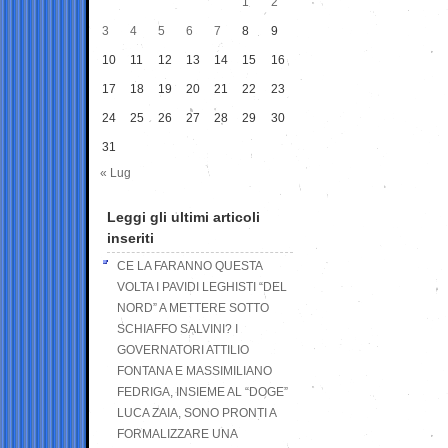
1
2
3
4
5
6
7
8
9
10
11
12
13
14
15
16
17
18
19
20
21
22
23
24
25
26
27
28
29
30
31
« Lug
Leggi gli ultimi articoli
inseriti
CE LA FARANNO QUESTA
VOLTA I PAVIDI LEGHISTI “DEL
NORD” A METTERE SOTTO
SCHIAFFO SALVINI? I
GOVERNATORI ATTILIO
FONTANA E MASSIMILIANO
FEDRIGA, INSIEME AL “DOGE”
LUCA ZAIA, SONO PRONTI A
FORMALIZZARE UNA