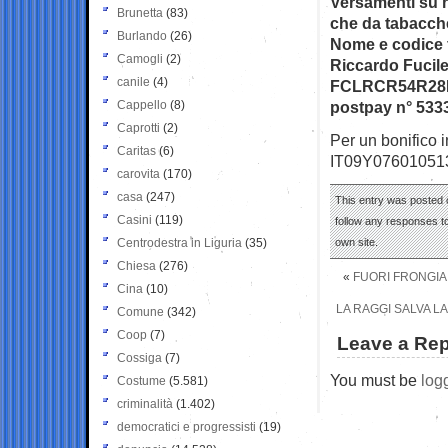
Versamenti su n
Brunetta
(83)
che da tabacche
Burlando
(26)
Nome e codice 
Camogli
(2)
Riccardo Fucil
canile
(4)
FCLRCR54R28I
Cappello
(8)
postpay n° 533
Caprotti
(2)
Per un bonifico i
Caritas
(6)
IT09Y07601051
carovita
(170)
casa
(247)
This entry was posted 
Casini
(119)
follow any responses to
Centrodestra in Liguria
(35)
own site.
Chiesa
(276)
«
FUORI FRONGIA 
Cina
(10)
LA RAGGI SALVA LA
Comune
(342)
Coop
(7)
Leave a Rep
Cossiga
(7)
You must be
log
Costume
(5.581)
criminalità
(1.402)
democratici e progressisti
(19)