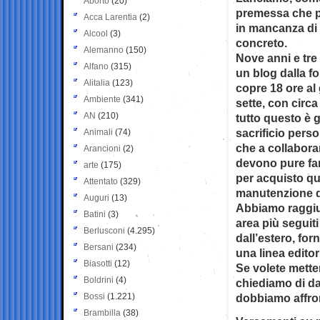
Aborto
(20)
premessa che 
Acca Larentia
(2)
in mancanza di
Alcool
(3)
concreto.
Alemanno
(150)
Nove anni e tre
Alfano
(315)
un blog dalla f
Alitalia
(123)
copre 18 ore al 
Ambiente
(341)
sette, con circa
AN
(210)
tutto questo è g
sacrificio perso
Animali
(74)
che a collabora
Arancioni
(2)
devono pure far
arte
(175)
per acquisto qu
Attentato
(329)
manutenzione del
Auguri
(13)
Abbiamo raggiu
Batini
(3)
area più seguiti
Berlusconi
(4.295)
dall’estero, fo
Bersani
(234)
una linea editor
Biasotti
(12)
Se volete metter
Boldrini
(4)
chiediamo di da
Bossi
(1.221)
dobbiamo affron
Brambilla
(38)