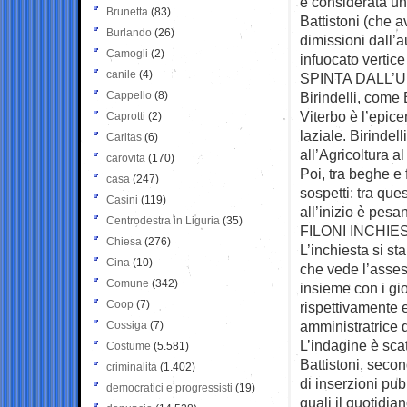
è considerata u
Brunetta
(83)
Battistoni (che a
Burlando
(26)
dimissioni dall’
Camogli
(2)
infuocato vertic
canile
(4)
SPINTA DALL’
Cappello
(8)
Birindelli, come 
Viterbo è l’epice
Caprotti
(2)
laziale. Birindel
Caritas
(6)
all’Agricoltura a
carovita
(170)
Poi, tra beghe e
casa
(247)
sospetti: tra que
Casini
(119)
all’inizio è pesa
Centrodestra in Liguria
(35)
FILONI INCHIE
Chiesa
(276)
L’inchiesta si st
Cina
(10)
che vede l’asses
Comune
(342)
insieme con i gio
Coop
(7)
rispettivamente e
amministratrice 
Cossiga
(7)
L’indagine è sca
Costume
(5.581)
Battistoni, seco
criminalità
(1.402)
di inserzioni pub
democratici e progressisti
(19)
quali il quotidi