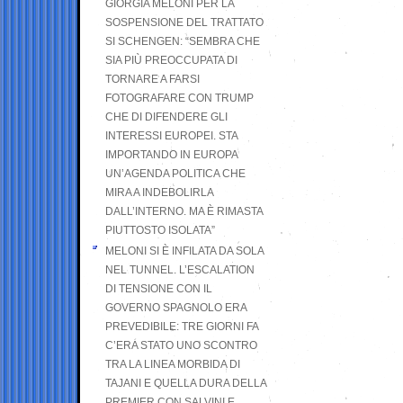
GIORGIA MELONI PER LA
SOSPENSIONE DEL TRATTATO
SI SCHENGEN: “SEMBRA CHE
SIA PIÙ PREOCCUPATA DI
TORNARE A FARSI
FOTOGRAFARE CON TRUMP
CHE DI DIFENDERE GLI
INTERESSI EUROPEI. STA
IMPORTANDO IN EUROPA
UN’AGENDA POLITICA CHE
MIRA A INDEBOLIRLA
DALL’INTERNO. MA È RIMASTA
PIUTTOSTO ISOLATA”
MELONI SI È INFILATA DA SOLA
NEL TUNNEL. L’ESCALATION
DI TENSIONE CON IL
GOVERNO SPAGNOLO ERA
PREVEDIBILE: TRE GIORNI FA
C’ERA STATO UNO SCONTRO
TRA LA LINEA MORBIDA DI
TAJANI E QUELLA DURA DELLA
PREMIER CON SALVINI E