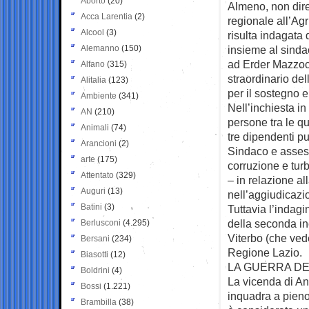
Aborto
(20)
Almeno, non dire
Acca Larentia
(2)
regionale all’Agr
Alcool
(3)
risulta indagata 
Alemanno
(150)
insieme al sindac
ad Erder Mazzoc
Alfano
(315)
straordinario del
Alitalia
(123)
per il sostegno e
Ambiente
(341)
Nell’inchiesta in
AN
(210)
persone tra le qu
Animali
(74)
tre dipendenti pu
Arancioni
(2)
Sindaco e asses
arte
(175)
corruzione e turb
Attentato
(329)
– in relazione a
Auguri
(13)
nell’aggiudicaz
Batini
(3)
Tuttavia l’indagi
della seconda in
Berlusconi
(4.295)
Viterbo (che vede
Bersani
(234)
Regione Lazio.
Biasotti
(12)
LA GUERRA DE
Boldrini
(4)
La vicenda di Ang
Bossi
(1.221)
inquadra a pieno d
Brambilla
(38)