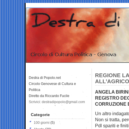
REGIONE LA
Destra di Popolo.net
ALL’AGRICO
Circolo Genovese di Cultura e
Politica
ANGELA BIRIND
Diretto da Riccardo Fucile
REGISTRO DEG
Scrivici: destradipopolo@gmail.com
CORRUZIONE E
Un altro indagato
Categorie
Non si tratta, per
100 giorni
(5)
Pdl spariti e fini