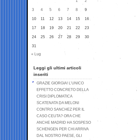
1
2
3
4
5
6
7
8
9
10
11
12
13
14
15
16
17
18
19
20
21
22
23
24
25
26
27
28
29
30
31
« Lug
Leggi gli ultimi articoli
inseriti
GRAZIE GIORGIA! L’UNICO
EFFETTO CONCRETO DELLA
CRISI DIPLOMATICA
SCATENATA DA MELONI
CONTRO SANCHEZ PER IL
CASO CEUTA? ORA CHE
ANCHE MADRID HA SOSPESO
SCHENGEN PER CHI ARRIVA
DAL NOSTRO PAESE, GLI