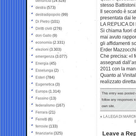
denuncia
(14.528)
stesso Battistoni
destra
(573)
Il secondo è sca
destradipopolo
(99)
presentata dai le
Di Pietro
(101)
LA REPLICA D
Diritti civili
(276)
Si chiama fuori d
don Gallo
(9)
mai avuto rapport
economia
(2.331)
gli affidamenti s
Erder Mazzocchi
elezioni
(3.303)
Che precisa: «I 
emergenza
(3.077)
assegnati dall’as
Energia
(45)
2011 con la manif
Esselunga
(2)
Quanto al Vinital
Esteri
(784)
realizzato diret
Eugenetica
(3)
Europa
(1.314)
This entry was posted 
Fassino
(13)
follow any responses to
federalismo
(167)
own site.
Ferrara
(21)
«
LA LEGA DI MARON
Ferretti
(6)
ferrovie
(133)
Leave a Rep
finanziaria
(325)