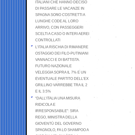
ITALIANI CHE HANNO DECISO
DI PASSARE LE VACANZE IN
SPAGNA SONO COSTRETTI A
LUNGHE CODE AL LORO
ARRIVO, CON PASSEGGERI
SCELTI A CASO O INTERI AEREI
CONTROLLATI
L’ITALIA RISCHIA DI RIMANERE
OSTAGGIO DEI FILO-PUTINIANI
VANNACCI E DI BATTISTA.
FUTURO NAZIONALE
VELEGGIA SOPRA IL 7% E UN
EVENTUALE PARTITO DELL’EX
GRILLINO VARREBBE TRA IL 2
E IL 3.5%
“DALL’ITALIA UNA MISURA
RIDICOLA E
IRRESPONSABILE”: SIRA
REGO, MINISTRA DELLA
GIOVENTÙ DEL GOVERNO
SPAGNOLO, FA LO SHAMPOO A