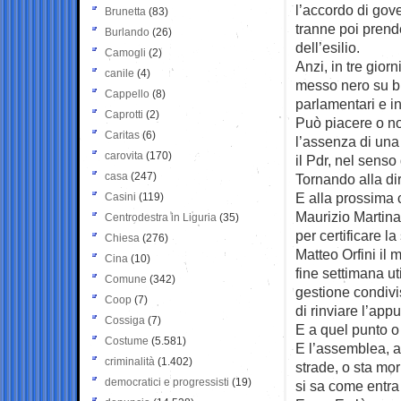
l’accordo di gove
Brunetta
(83)
tranne poi prende
Burlando
(26)
dell’esilio.
Camogli
(2)
Anzi, in tre gio
canile
(4)
messo nero su bi
Cappello
(8)
parlamentari e in
Caprotti
(2)
Può piacere o no
Caritas
(6)
l’assenza di una 
carovita
(170)
il Pdr, nel senso
casa
(247)
Tornando alla dir
E alla prossima 
Casini
(119)
Maurizio Martina 
Centrodestra in Liguria
(35)
per certificare l
Chiesa
(276)
Matteo Orfini il
Cina
(10)
fine settimana u
Comune
(342)
gestione condivi
Coop
(7)
di rinviare l’ap
Cossiga
(7)
E a quel punto o 
Costume
(5.581)
E l’assemblea, a 
criminalità
(1.402)
strade, o sta mor
democratici e progressisti
(19)
si sa come entra