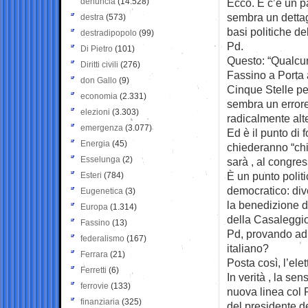
denuncia
(14.528)
Ecco. E c’è un p
sembra un dettag
destra
(573)
basi politiche de
destradipopolo
(99)
Pd.
Di Pietro
(101)
Questo: “Qualcun
Diritti civili
(276)
Fassino a Porta 
don Gallo
(9)
Cinque Stelle pe
economia
(2.331)
sembra un errore.
elezioni
(3.303)
radicalmente alt
emergenza
(3.077)
Ed è il punto di 
Energia
(45)
chiederanno “chi
Esselunga
(2)
sarà , al congres
È un punto politi
Esteri
(784)
democratico: div
Eugenetica
(3)
la benedizione di
Europa
(1.314)
della Casaleggio 
Fassino
(13)
Pd, provando ad 
federalismo
(167)
italiano?
Ferrara
(21)
Posta così, l’el
Ferretti
(6)
In verità , la se
ferrovie
(133)
nuova linea col P
finanziaria
(325)
del presidente de