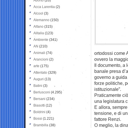
Aborto
(20)
Acca Larentia
(2)
Alcool
(3)
Alemanno
(150)
Alfano
(315)
Alitalia
(123)
Ambiente
(341)
AN
(210)
ortodossi come A
Animali
(74)
ovvero la maggio
Arancioni
(2)
Il documento, a 
arte
(175)
banale presa d’at
Attentato
(329)
governo a guida D
Auguri
(13)
forze politiche, 
Batini
(3)
istituzionale”.
Berlusconi
(4.295)
Praticamente ciò
Bersani
(234)
una legislatura c
Biasotti
(12)
E allora, sempre 
Boldrini
(4)
tensione, e di u
Bossi
(1.221)
fattore Renzi.
O meglio, la dina
Brambilla
(38)