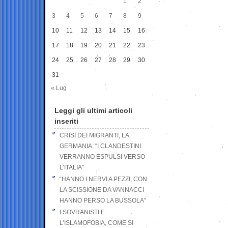
1
2
3
4
5
6
7
8
9
10
11
12
13
14
15
16
17
18
19
20
21
22
23
24
25
26
27
28
29
30
31
« Lug
Leggi gli ultimi articoli
inseriti
CRISI DEI MIGRANTI, LA
GERMANIA: “I CLANDESTINI
VERRANNO ESPULSI VERSO
L’ITALIA”
“HANNO I NERVI A PEZZI, CON
LA SCISSIONE DA VANNACCI
HANNO PERSO LA BUSSOLA”
I SOVRANISTI E
L’ISLAMOFOBIA, COME SI