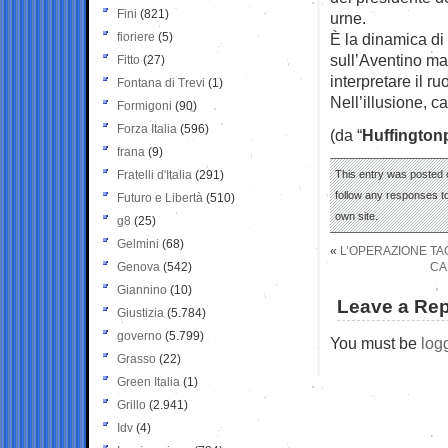
Fini
(821)
urne.
fioriere
(5)
È la dinamica di 
sull’Aventino ma
Fitto
(27)
interpretare il ru
Fontana di Trevi
(1)
Nell’illusione, c
Formigoni
(90)
Forza Italia
(596)
(da “
Huffington
frana
(9)
Fratelli d'Italia
(291)
This entry was posted o
follow any responses to
Futuro e Libertà
(510)
own site.
g8
(25)
Gelmini
(68)
«
L’OPERAZIONE TAG
Genova
(542)
CA
Giannino
(10)
Leave a Rep
Giustizia
(5.784)
governo
(5.799)
You must be
log
Grasso
(22)
Green Italia
(1)
Grillo
(2.941)
Idv
(4)