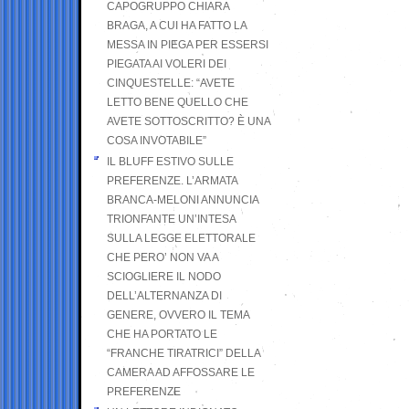
CAPOGRUPPO CHIARA
BRAGA, A CUI HA FATTO LA
MESSA IN PIEGA PER ESSERSI
PIEGATA AI VOLERI DEI
CINQUESTELLE: “AVETE
LETTO BENE QUELLO CHE
AVETE SOTTOSCRITTO? È UNA
COSA INVOTABILE”
IL BLUFF ESTIVO SULLE
PREFERENZE. L’ARMATA
BRANCA-MELONI ANNUNCIA
TRIONFANTE UN’INTESA
SULLA LEGGE ELETTORALE
CHE PERO’ NON VA A
SCIOGLIERE IL NODO
DELL’ALTERNANZA DI
GENERE, OVVERO IL TEMA
CHE HA PORTATO LE
“FRANCHE TIRATRICI” DELLA
CAMERA AD AFFOSSARE LE
PREFERENZE