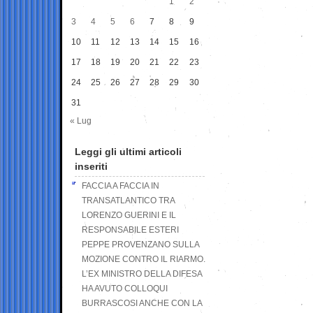
1
2
3
4
5
6
7
8
9
10
11
12
13
14
15
16
17
18
19
20
21
22
23
24
25
26
27
28
29
30
31
« Lug
Leggi gli ultimi articoli
inseriti
FACCIA A FACCIA IN
TRANSATLANTICO TRA
LORENZO GUERINI E IL
RESPONSABILE ESTERI
PEPPE PROVENZANO SULLA
MOZIONE CONTRO IL RIARMO.
L’EX MINISTRO DELLA DIFESA
HA AVUTO COLLOQUI
BURRASCOSI ANCHE CON LA