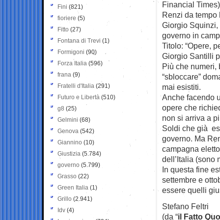
Financial Times),
Fini
(821)
Renzi da tempo h
fioriere
(5)
Giorgio Squinzi, 
Fitto
(27)
governo in cam
Fontana di Trevi
(1)
Titolo: “Opere, pe
Formigoni
(90)
Giorgio Santilli 
Forza Italia
(596)
Più che numeri, 
frana
(9)
“sbloccare” doma
Fratelli d'Italia
(291)
mai esistiti.
Anche facendo u
Futuro e Libertà
(510)
opere che richied
g8
(25)
non si arriva a pi
Gelmini
(68)
Soldi che già es
Genova
(542)
governo. Ma Renz
Giannino
(10)
campagna elettor
Giustizia
(5.784)
dell’Italia (sono
governo
(5.799)
In questa fine es
Grasso
(22)
settembre e otto
Green Italia
(1)
essere quelli gius
Grillo
(2.941)
Stefano Feltri
Idv
(4)
(da “
il Fatto Qu