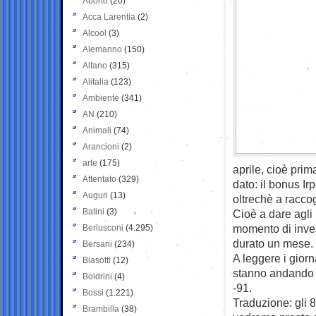
Aborto
(20)
Acca Larentia
(2)
Alcool
(3)
Alemanno
(150)
Alfano
(315)
Alitalia
(123)
Ambiente
(341)
AN
(210)
Animali
(74)
Arancioni
(2)
arte
(175)
aprile, cioè prim
Attentato
(329)
dato: il bonus Ir
Auguri
(13)
oltrechè a raccog
Batini
(3)
Cioè a dare agli 
momento di invest
Berlusconi
(4.295)
durato un mese.
Bersani
(234)
A leggere i giorna
Biasotti
(12)
stanno andando m
Boldrini
(4)
-91.
Bossi
(1.221)
Traduzione: gli 8
Brambilla
(38)