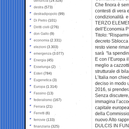
denuncia
(14.528)
Che finora è sem
destra
(573)
contesti di vera
destradipopolo
(99)
condizionalità e
Di Pietro
(101)
TERZO ELEMENTO
Diritti civili
(276)
dell’Economia Pi
don Gallo
(9)
Titolo: “Risparm
economia
(2.331)
decreto Sblocca I
resto viene rima
elezioni
(3.303)
sarà “la spending
emergenza
(3.077)
E con l’Europa il
Energia
(45)
meglio a cazzott
Esselunga
(2)
strutturale di bi
Esteri
(784)
L’Italia non chie
Eugenetica
(3)
deciso in modo un
Europa
(1.314)
2016, si prender
Fassino
(13)
Senza discutere, 
federalismo
(167)
immagina l’accog
Ferrara
(21)
capitale europea
della Commissio
Ferretti
(6)
nuovo Alto rappre
ferrovie
(133)
DULCIS IN FUNDO, 
finanziaria
(325)