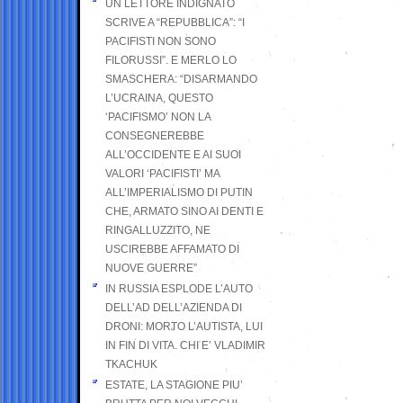
UN LETTORE INDIGNATO
SCRIVE A “REPUBBLICA”: “I
PACIFISTI NON SONO
FILORUSSI”. E MERLO LO
SMASCHERA: “DISARMANDO
L’UCRAINA, QUESTO
‘PACIFISMO’ NON LA
CONSEGNEREBBE
ALL’OCCIDENTE E AI SUOI
VALORI ‘PACIFISTI’ MA
ALL’IMPERIALISMO DI PUTIN
CHE, ARMATO SINO AI DENTI E
RINGALLUZZITO, NE
USCIREBBE AFFAMATO DI
NUOVE GUERRE”
IN RUSSIA ESPLODE L’AUTO
DELL’AD DELL’AZIENDA DI
DRONI: MORTO L’AUTISTA, LUI
IN FIN DI VITA. CHI E’ VLADIMIR
TKACHUK
ESTATE, LA STAGIONE PIU’