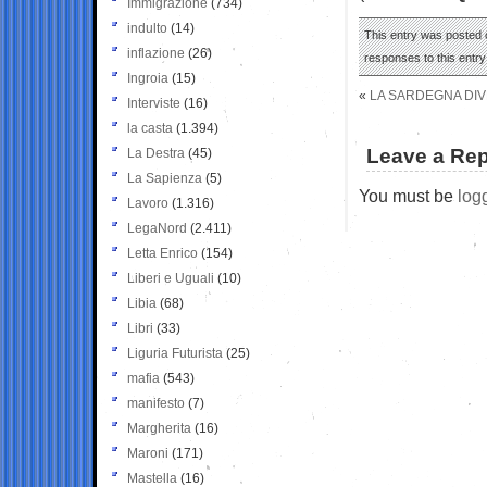
Immigrazione
(734)
indulto
(14)
This entry was posted o
inflazione
(26)
responses to this entr
Ingroia
(15)
«
LA SARDEGNA DIV
Interviste
(16)
la casta
(1.394)
Leave a Rep
La Destra
(45)
La Sapienza
(5)
You must be
log
Lavoro
(1.316)
LegaNord
(2.411)
Letta Enrico
(154)
Liberi e Uguali
(10)
Libia
(68)
Libri
(33)
Liguria Futurista
(25)
mafia
(543)
manifesto
(7)
Margherita
(16)
Maroni
(171)
Mastella
(16)