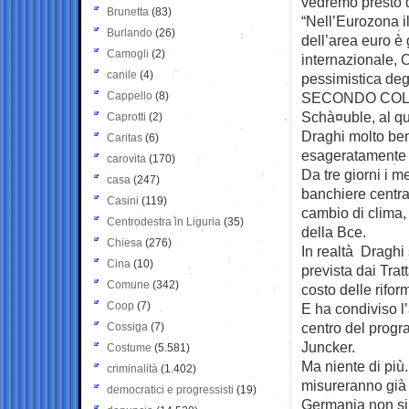
vedremo presto d
Brunetta
(83)
“Nell’Eurozona il
Burlando
(26)
dell’area euro è
Camogli
(2)
internazionale, O
canile
(4)
pessimistica degl
Cappello
(8)
SECONDO COLPO 
Schà¤uble, al q
Caprotti
(2)
Draghi molto bene
Caritas
(6)
esageratamente i
carovita
(170)
Da tre giorni i m
casa
(247)
banchiere central
Casini
(119)
cambio di clima,
Centrodestra in Liguria
(35)
della Bce.
Chiesa
(276)
In realtà Draghi 
Cina
(10)
prevista dai Trat
Comune
(342)
costo delle rifor
Coop
(7)
E ha condiviso l
centro del prog
Cossiga
(7)
Juncker.
Costume
(5.581)
Ma niente di più.
criminalità
(1.402)
misureranno già 
democratici e progressisti
(19)
Germania non si 