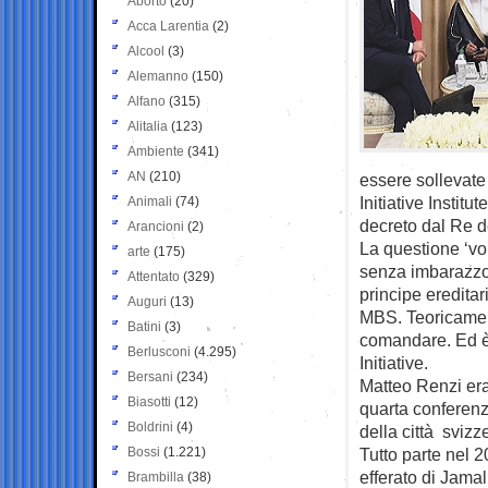
Aborto
(20)
Acca Larentia
(2)
Alcool
(3)
Alemanno
(150)
Alfano
(315)
Alitalia
(123)
Ambiente
(341)
AN
(210)
essere sollevate 
Initiative Instit
Animali
(74)
decreto dal Re d
Arancioni
(2)
La questione ‘vol
arte
(175)
senza imbarazzo 
Attentato
(329)
principe eredita
Auguri
(13)
MBS. Teoricamente
Batini
(3)
comandare. Ed è
Berlusconi
(4.295)
Initiative.
Bersani
(234)
Matteo Renzi era
Biasotti
(12)
quarta conferenz
Boldrini
(4)
della città svizz
Bossi
(1.221)
Tutto parte nel 2
efferato di Jamal
Brambilla
(38)