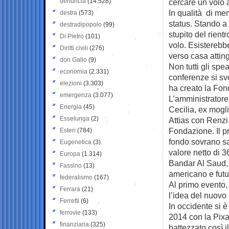
denuncia
(14.528)
cercare un volo a
In qualità di mem
destra
(573)
status. Stando a
destradipopolo
(99)
stupito del rient
Di Pietro
(101)
volo. Esisterebbe
Diritti civili
(276)
verso casa attin
don Gallo
(9)
Non tutti gli sp
economia
(2.331)
conferenze si sv
elezioni
(3.303)
ha creato la Fon
emergenza
(3.077)
L’amministratore 
Energia
(45)
Cecilia, ex mogl
Esselunga
(2)
Attias con Renzi 
Fondazione. Il p
Esteri
(784)
fondo sovrano sa
Eugenetica
(3)
valore netto di 3
Europa
(1.314)
Bandar Al Saud,
Fassino
(13)
americano e futu
federalismo
(167)
Al primo evento,
Ferrara
(21)
l’idea del nuovo
Ferretti
(6)
In occidente si 
ferrovie
(133)
2014 con la Pixa
finanziaria
(325)
battezzato così 