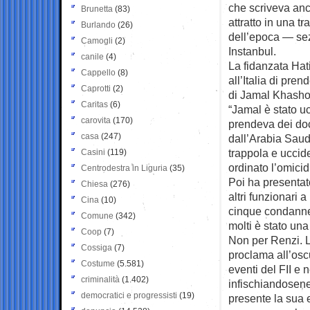
che scriveva anc
Brunetta
(83)
attratto in una 
Burlando
(26)
dell’epoca — sez
Camogli
(2)
Instanbul.
canile
(4)
La fidanzata Ha
Cappello
(8)
all’Italia di pre
Caprotti
(2)
di Jamal Khashog
Caritas
(6)
“Jamal è stato u
carovita
(170)
prendeva dei doc
casa
(247)
dall’Arabia Saudi
trappola e uccid
Casini
(119)
ordinato l’omicid
Centrodestra in Liguria
(35)
Poi ha presentat
Chiesa
(276)
altri funzionari 
Cina
(10)
cinque condanne 
Comune
(342)
molti è stato una
Coop
(7)
Non per Renzi. L
Cossiga
(7)
proclama all’osc
Costume
(5.581)
eventi del FII e
criminalità
(1.402)
infischiandosene
democratici e progressisti
(19)
presente la sua 