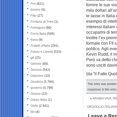
Fini
(821)
fornire le sue vi
fioriere
(5)
mila dollari all
le tasse in Italia
Fitto
(27)
esempio di intell
Fontana di Trevi
(1)
interessi italiani
Formigoni
(90)
occuparmi di temi
Forza Italia
(596)
Inoltre l’ex pre
frana
(9)
formale con FII 
Fratelli d'Italia
(291)
politico. Agli e
Futuro e Libertà
(510)
Kevin Rudd, il m
g8
(25)
Però va detto ch
Gelmini
(68)
sono usciti davv
Genova
(542)
(da “il Fatto Quo
Giannino
(10)
Giustizia
(5.784)
This entry was posted o
governo
(5.799)
responses to this entr
Grasso
(22)
«
ARABIA VIVA, R
Green Italia
(1)
Grillo
(2.941)
ORGOGLIO ITALIAN
Idv
(4)
Leave a Rep