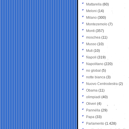
Mattarella
(60)
Meloni
(14)
Milano
(300)
Montezemolo
(7)
Monti
(357)
moschea
(11)
Musso
(10)
Muti
(10)
Napoli
(319)
Napolitano
(220)
no global
(5)
notte bianca
(3)
Nuovo Centrodestra
(2)
Obama
(11)
olimpiadi
(40)
Oliveri
(4)
Pannella
(29)
Papa
(33)
Parlamento
(1.428)