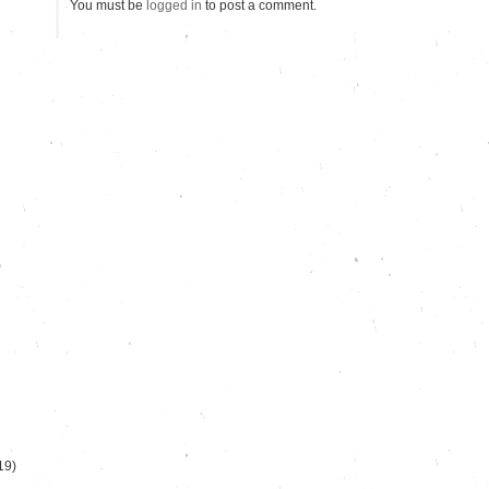
You must be
logged in
to post a comment.
)
19)