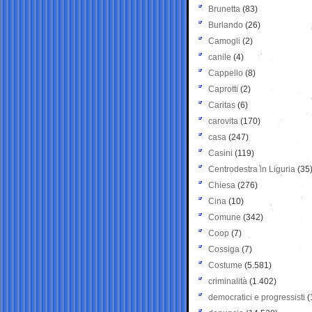
Brunetta
(83)
Burlando
(26)
Camogli
(2)
canile
(4)
Cappello
(8)
Caprotti
(2)
Caritas
(6)
carovita
(170)
casa
(247)
Casini
(119)
Centrodestra in Liguria
(35
Chiesa
(276)
Cina
(10)
Comune
(342)
Coop
(7)
Cossiga
(7)
Costume
(5.581)
criminalità
(1.402)
democratici e progressisti
(