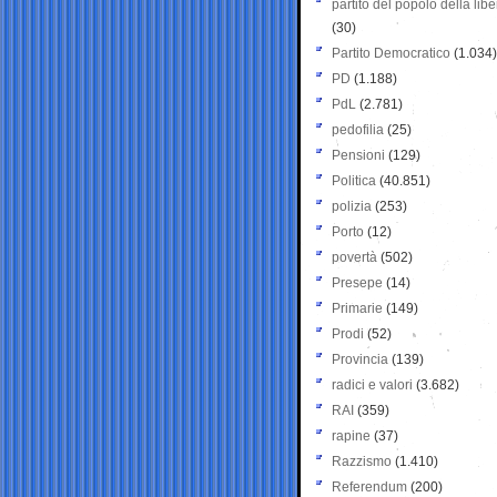
partito del popolo della libe
(30)
Partito Democratico
(1.034)
PD
(1.188)
PdL
(2.781)
pedofilia
(25)
Pensioni
(129)
Politica
(40.851)
polizia
(253)
Porto
(12)
povertà
(502)
Presepe
(14)
Primarie
(149)
Prodi
(52)
Provincia
(139)
radici e valori
(3.682)
RAI
(359)
rapine
(37)
Razzismo
(1.410)
Referendum
(200)