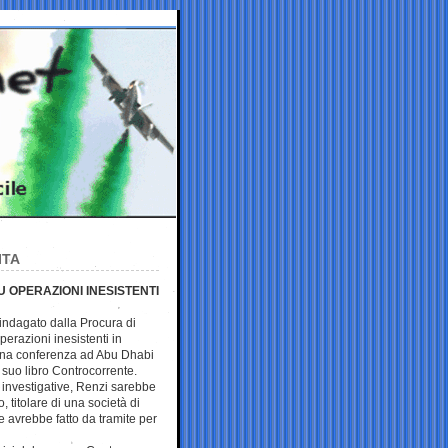
ITA
U OPERAZIONI INESISTENTI
è indagato dalla Procura di
perazioni inesistenti in
una conferenza ad Abu Dhabi
 suo libro Controcorrente.
investigative, Renzi sarebbe
 titolare di una società di
he avrebbe fatto da tramite per