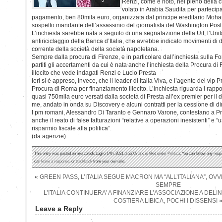
Renzi, come è noto, nel pieno della c
volato in Arabia Saudita per parteci
pagamento, ben 80mila euro, organizzata dal principe ereditario Moha
sospetto mandante dell’assassinio del giornalista del Washington Pos
L’inchiesta sarebbe nata a seguito di una segnalazione della Uif, l’Uni
antiriciclaggio della Banca d’Italia, che avrebbe indicato movimenti di 
corrente della società della società napoletana.
Sempre dalla procura di Firenze, e in particolare dall’inchiesta sulla
partiti gli accertamenti da cui è nata anche l’inchiesta della Procura 
illecito che vede indagati Renzi e Lucio Presta
Ieri si è appreso, invece, che il leader di Italia Viva, e l’agente dei vip 
Procura di Roma per finanziamento illecito. L’inchiesta riguarda i rappor
quasi 750mila euro versati dalla società di Presta all’ex premier per i
me, andato in onda su Discovery e alcuni contratti per la cessione di dir
I pm romani, Alessandro Di Taranto e Gennaro Varone, contestano a Prest
anche il reato di false fatturazioni “relative a operazioni inesistenti” e “
risparmio fiscale alla politica”.
(da agenzie)
This entry was posted on mercoledì, Luglio 14th, 2021 at 22:08 and is filed under
Politica
. You can follow any resp
can
leave a response
, or
trackback
from your own site.
«
GREEN PASS, L’ITALIA SEGUE MACRON MA “ALL’ITALIANA”, 
SEMPRE
L’ITALIA CONTINUERA’ A FINANZIARE L’ASSOCIAZIONE A DE
COSTIERA LIBICA, POCHI I DISSENSI
Leave a Reply