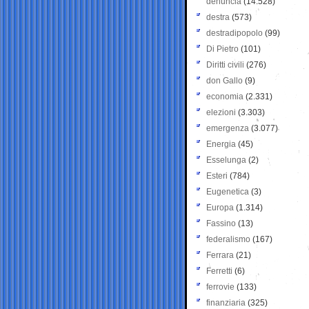
denuncia
(14.528)
destra
(573)
destradipopolo
(99)
Di Pietro
(101)
Diritti civili
(276)
don Gallo
(9)
economia
(2.331)
elezioni
(3.303)
emergenza
(3.077)
Energia
(45)
Esselunga
(2)
Esteri
(784)
Eugenetica
(3)
Europa
(1.314)
Fassino
(13)
federalismo
(167)
Ferrara
(21)
Ferretti
(6)
ferrovie
(133)
finanziaria
(325)