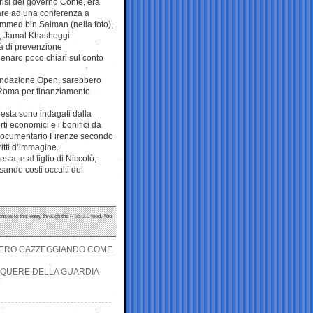
risi del governo Conte, era
pare ad una conferenza a
mmed bin Salman (nella foto),
t, Jamal Khashoggi.
tà di prevenzione
denaro poco chiari sul conto
 Fondazione Open, sarebbero
di Roma per finanziamento
Presta sono indagati dalla
ti economici e i bonifici da
l documentario Firenze secondo
itti d’immagine.
a, e al figlio di Niccolò,
usando costi occulti del
onses to this entry through the
RSS 2.0
feed. You
OVVERO CAZZEGGIANDO COME
LINQUERE DELLA GUARDIA
»