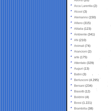
Aborto
(20)
Acca Larentia
(2)
Alcool
(3)
Alemanno
(150)
Alfano
(315)
Alitalia
(123)
Ambiente
(341)
AN
(210)
Animali
(74)
Arancioni
(2)
arte
(175)
Attentato
(329)
Auguri
(13)
Batini
(3)
Berlusconi
(4.295)
Bersani
(234)
Biasotti
(12)
Boldrini
(4)
Bossi
(1.221)
Brambilla
(38)