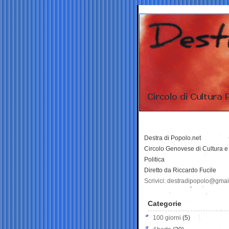
Destra di Popolo.net
Circolo Genovese di Cultura e
Politica
Diretto da Riccardo Fucile
Scrivici: destradipopolo@gma
Categorie
100 giorni
(5)