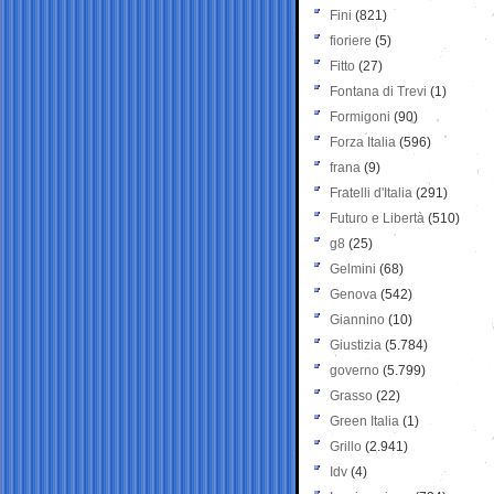
Fini
(821)
fioriere
(5)
Fitto
(27)
Fontana di Trevi
(1)
Formigoni
(90)
Forza Italia
(596)
frana
(9)
Fratelli d'Italia
(291)
Futuro e Libertà
(510)
g8
(25)
Gelmini
(68)
Genova
(542)
Giannino
(10)
Giustizia
(5.784)
governo
(5.799)
Grasso
(22)
Green Italia
(1)
Grillo
(2.941)
Idv
(4)