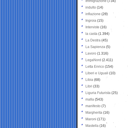
Immigrazione
(734)
indulto
(14)
inflazione
(26)
Ingroia
(15)
Interviste
(16)
la casta
(1.394)
La Destra
(45)
La Sapienza
(5)
Lavoro
(1.316)
LegaNord
(2.411)
Letta Enrico
(154)
Liberi e Uguali
(10)
Libia
(68)
Libri
(33)
Liguria Futurista
(25)
mafia
(543)
manifesto
(7)
Margherita
(16)
Maroni
(171)
Mastella
(16)