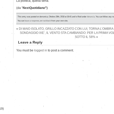
La politica, quella seria.
(da “
NextQuotidiano”)
This entry was posted on domenica, Ottobre 28th, 2018 at 16:41 and is filed under
denuncia
. You can follow any re
You can
leave a response
, or
trackback
from your own site.
«
DI MAIO ISOLATO, GRILLO INCAZZATO CON LUI, TORNA L’OMBRA 
SONDAGGIO IXE’, IL VENTO STA CAMBIANDO: PER LA PRIMA VO
SOTTO IL 58%
»
Leave a Reply
You must be
logged in
to post a comment.
)
19)