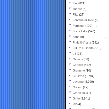
Fini
(821)
fioriere
(5)
Fitto
(27)
Fontana di Trevi
(1)
Formigoni
(90)
Forza Italia
(596)
frana
(9)
Fratelli d'Italia
(291)
Futuro e Libertà
(510)
g8
(25)
Gelmini
(68)
Genova
(542)
Giannino
(10)
Giustizia
(5.784)
governo
(5.799)
Grasso
(22)
Green Italia
(1)
Grillo
(2.941)
Idv
(4)