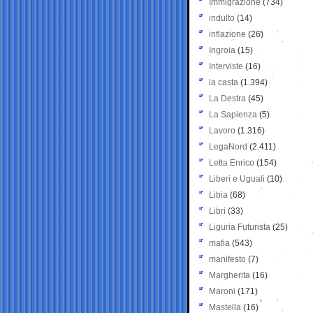
Immigrazione
(734)
indulto
(14)
inflazione
(26)
Ingroia
(15)
Interviste
(16)
la casta
(1.394)
La Destra
(45)
La Sapienza
(5)
Lavoro
(1.316)
LegaNord
(2.411)
Letta Enrico
(154)
Liberi e Uguali
(10)
Libia
(68)
Libri
(33)
Liguria Futurista
(25)
mafia
(543)
manifesto
(7)
Margherita
(16)
Maroni
(171)
Mastella
(16)