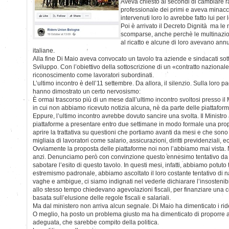
Aveva chiesto ai secondi di cambiare
professionale dei primi e aveva minacc
intervenuti loro lo avrebbe fatto lui per 
Poi è arrivato il Decreto Dignità ma le
scomparse, anche perchè le multinazio
al ricatto e alcune di loro avevano annun
italiane.
Alla fine Di Maio aveva convocato un tavolo tra aziende e sindacati sott
Sviluppo. Con l’obiettivo della sottoscrizione di un «contratto nazionale
riconoscimento come lavoratori subordinati.
L’ultimo incontro è dell’11 settembre. Da allora, il silenzio. Sulla loro p
hanno dimostrato un certo nervosismo:
È ormai trascorso più di un mese dall’ultimo incontro svoltosi presso i
in cui non abbiamo ricevuto notizia alcuna, nè da parte delle piattafor
Eppure, l’ultimo incontro avrebbe dovuto sancire una svolta. Il Ministro a
piattaforme a presentare entro due settimane in modo formale una prop
aprire la trattativa su questioni che portiamo avanti da mesi e che sono 
migliaia di lavoratori come salario, assicurazioni, diritti previdenziali, ec
Ovviamente la proposta delle piattaforme noi non l’abbiamo mai vista. 
anzi. Denunciamo però con convinzione questo ennesimo tentativo da 
sabotare l’esito di questo tavolo. In questi mesi, infatti, abbiamo potuto
estremismo padronale, abbiamo ascoltato il loro costante tentativo di 
vaghe e ambigue, ci siamo indignati nel vederle dichiarare l’insostenibili
allo stesso tempo chiedevano agevolazioni fiscali, per finanziare una
basata sull’elusione delle regole fiscali e salariali.
Ma dal ministero non arriva alcun segnale. Di Maio ha dimenticato i rid
O meglio, ha posto un problema giusto ma ha dimenticato di proporre
adeguata, che sarebbe compito della politica.