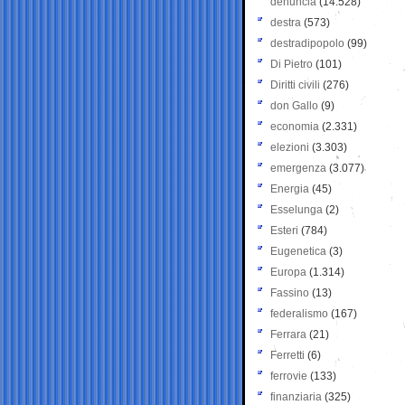
denuncia
(14.528)
destra
(573)
destradipopolo
(99)
Di Pietro
(101)
Diritti civili
(276)
don Gallo
(9)
economia
(2.331)
elezioni
(3.303)
emergenza
(3.077)
Energia
(45)
Esselunga
(2)
Esteri
(784)
Eugenetica
(3)
Europa
(1.314)
Fassino
(13)
federalismo
(167)
Ferrara
(21)
Ferretti
(6)
ferrovie
(133)
finanziaria
(325)