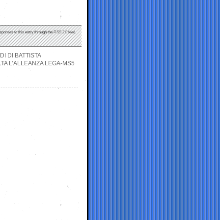
sponses to this entry through the
RSS 2.0
feed.
DI DI BATTISTA
LTA L’ALLEANZA LEGA-MS5