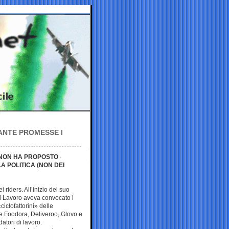
TANTE PROMESSE I
 NON HA PROPOSTO
A POLITICA (NON DEI
 riders. All’inizio del suo
el Lavoro aveva convocato i
ciclofattorini» delle
me Foodora, Deliveroo, Glovo e
atori di lavoro.