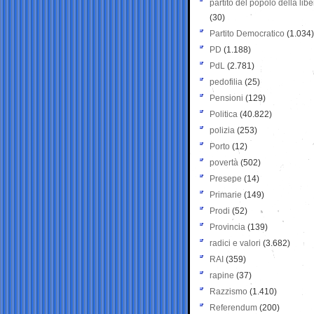
partito del popolo della libe
(30)
Partito Democratico
(1.034)
PD
(1.188)
PdL
(2.781)
pedofilia
(25)
Pensioni
(129)
Politica
(40.822)
polizia
(253)
Porto
(12)
povertà
(502)
Presepe
(14)
Primarie
(149)
Prodi
(52)
Provincia
(139)
radici e valori
(3.682)
RAI
(359)
rapine
(37)
Razzismo
(1.410)
Referendum
(200)