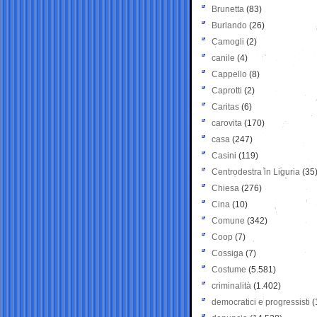
Brunetta
(83)
Burlando
(26)
Camogli
(2)
canile
(4)
Cappello
(8)
Caprotti
(2)
Caritas
(6)
carovita
(170)
casa
(247)
Casini
(119)
Centrodestra in Liguria
(35
Chiesa
(276)
Cina
(10)
Comune
(342)
Coop
(7)
Cossiga
(7)
Costume
(5.581)
criminalità
(1.402)
democratici e progressisti
(