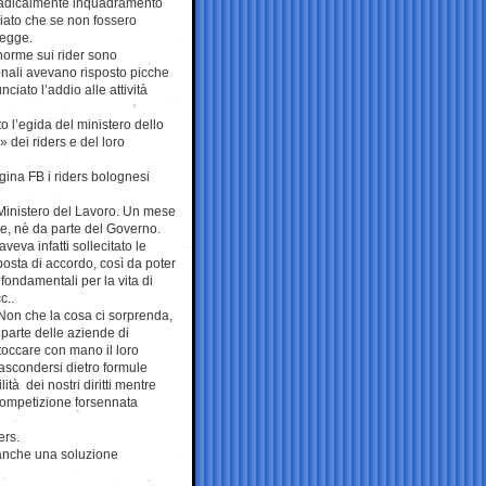
 radicalmente inquadramento
iato che se non fossero
legge.
 norme sui rider sono
nali avevano risposto picche
ciato l’addio alle attività
o l’egida del ministero dello
» dei riders e del loro
agina FB i riders bolognesi
l Ministero del Lavoro. Un mese
me, nè da parte del Governo.
veva infatti sollecitato le
osta di accordo, così da poter
fondamentali per la vita di
c..
Non che la cosa ci sorprenda,
parte delle aziende di
 toccare con mano il loro
nascondersi dietro formule
tà dei nostri diritti mentre
 competizione forsennata
ers.
 anche una soluzione