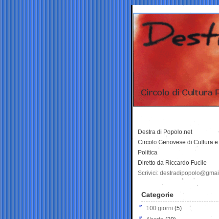
Destra di Popolo.net
Circolo Genovese di Cultura e
Politica
Diretto da Riccardo Fucile
Scrivici: destradipopolo@gma
Categorie
100 giorni
(5)