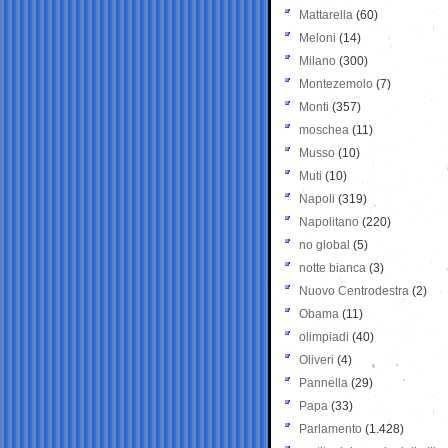
Mattarella
(60)
Meloni
(14)
Milano
(300)
Montezemolo
(7)
Monti
(357)
moschea
(11)
Musso
(10)
Muti
(10)
Napoli
(319)
Napolitano
(220)
no global
(5)
notte bianca
(3)
Nuovo Centrodestra
(2)
Obama
(11)
olimpiadi
(40)
Oliveri
(4)
Pannella
(29)
Papa
(33)
Parlamento
(1.428)