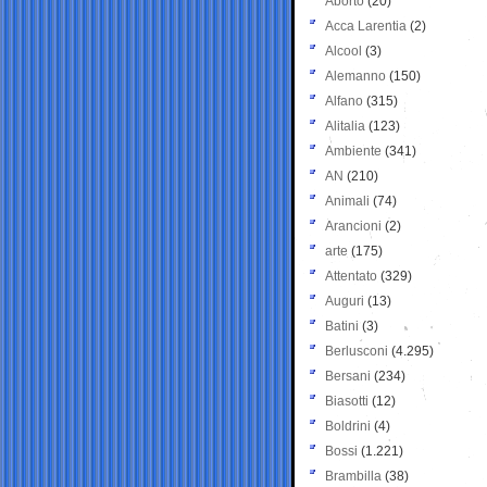
Aborto
(20)
Acca Larentia
(2)
Alcool
(3)
Alemanno
(150)
Alfano
(315)
Alitalia
(123)
Ambiente
(341)
AN
(210)
Animali
(74)
Arancioni
(2)
arte
(175)
Attentato
(329)
Auguri
(13)
Batini
(3)
Berlusconi
(4.295)
Bersani
(234)
Biasotti
(12)
Boldrini
(4)
Bossi
(1.221)
Brambilla
(38)