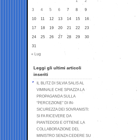
1
2
3
4
5
6
7
8
9
10
11
12
13
14
15
16
17
18
19
20
21
22
23
24
25
26
27
28
29
30
31
« Lug
Leggi gli ultimi articoli
inseriti
IL BLITZ DI SILVIA SALIS AL
VIMINALE CHE SPIAZZA LA
PROPAGANDA SULLA
“PERCEZIONE” DI IN-
SICUREZZA DEI SOVRANISTI:
SI FA RICEVERE DA
PIANTEDOSI E OTTIENE LA
COLLABORAZIONE DEL
MINISTRO SENZA CEDERE SU