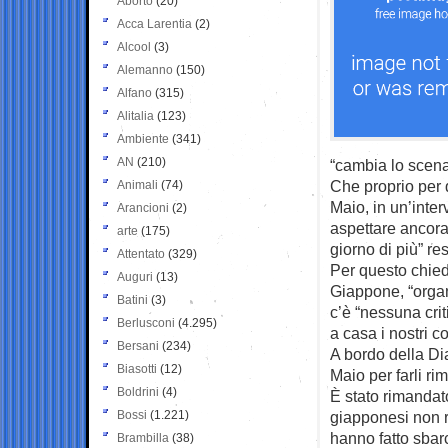
Aborto
(20)
Acca Larentia
(2)
Alcool
(3)
Alemanno
(150)
Alfano
(315)
Alitalia
(123)
Ambiente
(341)
AN
(210)
“cambia lo scena
Che proprio per q
Animali
(74)
Maio, in un’inter
Arancioni
(2)
aspettare ancora 
arte
(175)
giorno di più” r
Attentato
(329)
Per questo chiede
Auguri
(13)
Giappone, “organi
Batini
(3)
c’è “nessuna crit
Berlusconi
(4.295)
a casa i nostri c
Bersani
(234)
A bordo della Di
Biasotti
(12)
Maio per farli ri
Boldrini
(4)
È stato rimandato
Bossi
(1.221)
giapponesi non ri
hanno fatto sbarc
Brambilla
(38)