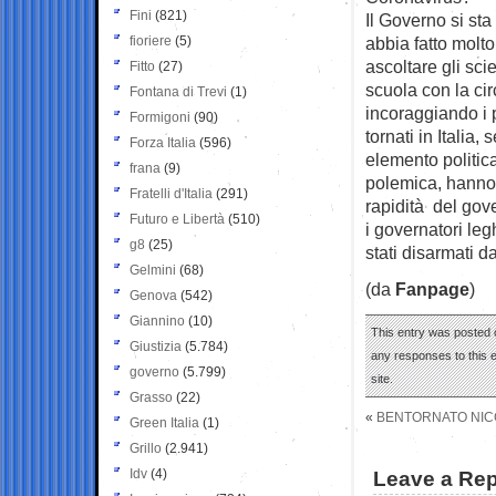
Fini
(821)
Il Governo si st
fioriere
(5)
abbia fatto molto
ascoltare gli sci
Fitto
(27)
scuola con la ci
Fontana di Trevi
(1)
incoraggiando i p
Formigoni
(90)
tornati in Italia
Forza Italia
(596)
elemento politica
frana
(9)
polemica, hanno 
Fratelli d'Italia
(291)
rapidità del gov
Futuro e Libertà
(510)
i governatori le
g8
(25)
stati disarmati d
Gelmini
(68)
(da
Fanpage
)
Genova
(542)
Giannino
(10)
This entry was posted o
Giustizia
(5.784)
any responses to this 
governo
(5.799)
site.
Grasso
(22)
«
BENTORNATO NIC
Green Italia
(1)
Grillo
(2.941)
Idv
(4)
Leave a Rep