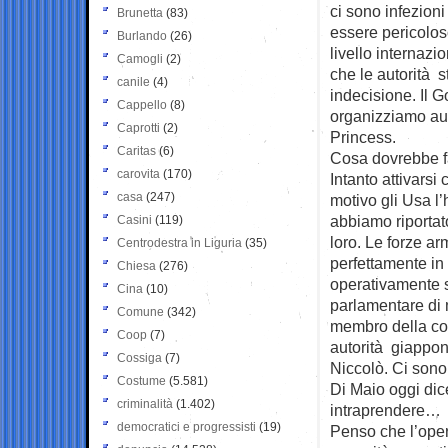
ci sono infezioni
Brunetta
(83)
essere pericolos
Burlando
(26)
livello internaz
Camogli
(2)
che le autorità 
canile
(4)
indecisione. Il G
Cappello
(8)
organizziamo aut
Caprotti
(2)
Princess.
Caritas
(6)
Cosa dovrebbe f
carovita
(170)
Intanto attivarsi
casa
(247)
motivo gli Usa l
abbiamo riportat
Casini
(119)
loro. Le forze ar
Centrodestra in Liguria
(35)
perfettamente in 
Chiesa
(276)
operativamente si
Cina
(10)
parlamentare di 
Comune
(342)
membro della com
Coop
(7)
autorità giappon
Cossiga
(7)
Niccolò. Ci sono 
Costume
(5.581)
Di Maio oggi dic
criminalità
(1.402)
intraprendere…
democratici e progressisti
(19)
Penso che l’opera