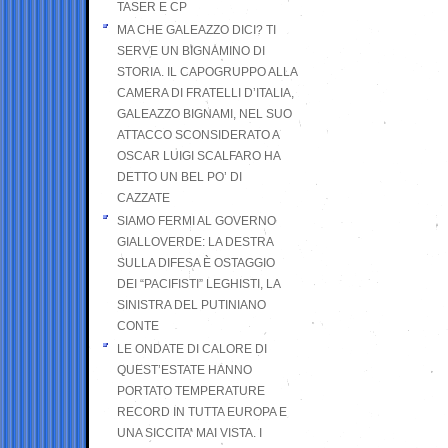
TASER E CP
MA CHE GALEAZZO DICI? TI
SERVE UN BIGNAMINO DI
STORIA. IL CAPOGRUPPO ALLA
CAMERA DI FRATELLI D’ITALIA,
GALEAZZO BIGNAMI, NEL SUO
ATTACCO SCONSIDERATO A
OSCAR LUIGI SCALFARO HA
DETTO UN BEL PO’ DI
CAZZATE
SIAMO FERMI AL GOVERNO
GIALLOVERDE: LA DESTRA
SULLA DIFESA È OSTAGGIO
DEI “PACIFISTI” LEGHISTI, LA
SINISTRA DEL PUTINIANO
CONTE
LE ONDATE DI CALORE DI
QUEST’ESTATE HANNO
PORTATO TEMPERATURE
RECORD IN TUTTA EUROPA E
UNA SICCITA’ MAI VISTA. I