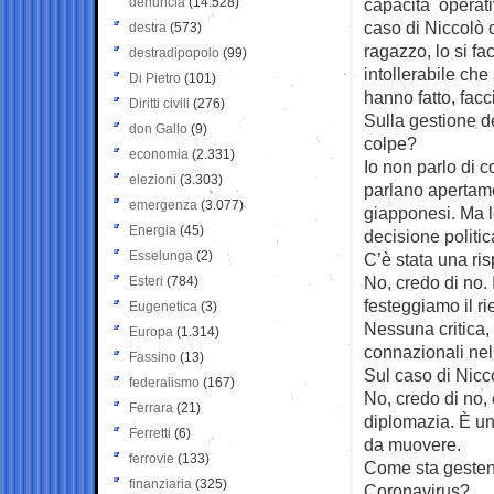
denuncia
(14.528)
capacità operati
caso di Niccolò
destra
(573)
ragazzo, lo si fa
destradipopolo
(99)
intollerabile che 
Di Pietro
(101)
hanno fatto, fac
Diritti civili
(276)
Sulla gestione d
don Gallo
(9)
colpe?
economia
(2.331)
Io non parlo di c
elezioni
(3.303)
parlano apertame
emergenza
(3.077)
giapponesi. Ma l
Energia
(45)
decisione politica
Esselunga
(2)
C’è stata una ri
No, credo di no. 
Esteri
(784)
festeggiamo il ri
Eugenetica
(3)
Nessuna critica, 
Europa
(1.314)
connazionali nel
Fassino
(13)
Sul caso di Nicco
federalismo
(167)
No, credo di no, è
Ferrara
(21)
diplomazia. È un
Ferretti
(6)
da muovere.
ferrovie
(133)
Come sta gestend
finanziaria
(325)
Coronavirus?