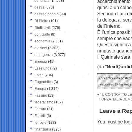
denuncia
(14.528)
accerchiamento 
quasi a un colpo d
destra
(573)
Secondo l’accord
destradipopolo
(99)
la delega ai serv
Di Pietro
(101)
dell’Interno.
Diritti civili
(276)
È l’unica possib
don Gallo
(9)
sempre che vada
economia
(2.331)
Questo significa
elezioni
(3.303)
rimpasto quando
emergenza
(3.077)
Il Quirinale sar
Energia
(45)
(da “
NextQuotid
Esselunga
(2)
Esteri
(784)
This entry was posted 
Eugenetica
(3)
responses to this entr
Europa
(1.314)
«
“IL CONTRATTO LE
Fassino
(13)
FORZA ITALIA DEM
federalismo
(167)
Ferrara
(21)
Leave a Rep
Ferretti
(6)
You must be
log
ferrovie
(133)
finanziaria
(325)