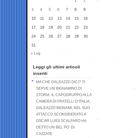
1
2
3
4
5
6
7
8
9
10
11
12
13
14
15
16
17
18
19
20
21
22
23
24
25
26
27
28
29
30
31
« Lug
Leggi gli ultimi articoli
inseriti
MA CHE GALEAZZO DICI? TI
SERVE UN BIGNAMINO DI
STORIA. IL CAPOGRUPPO ALLA
CAMERA DI FRATELLI D’ITALIA,
GALEAZZO BIGNAMI, NEL SUO
ATTACCO SCONSIDERATO A
OSCAR LUIGI SCALFARO HA
DETTO UN BEL PO’ DI
CAZZATE