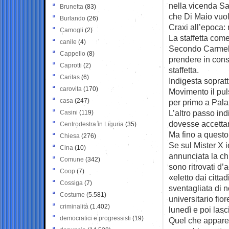
nella vicenda Sap
Brunetta
(83)
che Di Maio vuo
Burlando
(26)
Craxi all’epoca:
Camogli
(2)
La staffetta come 
canile
(4)
Secondo Carmelo
Cappello
(8)
prendere in consi
Caprotti
(2)
staffetta.
Caritas
(6)
Indigesta soprat
carovita
(170)
Movimento il pul
casa
(247)
per primo a Pala
L’altro passo ind
Casini
(119)
dovesse accettar
Centrodestra in Liguria
(35)
Ma fino a questo 
Chiesa
(276)
Se sul Mister X 
Cina
(10)
annunciata la chi
Comune
(342)
sono ritrovati d’
Coop
(7)
«eletto dai cittad
Cossiga
(7)
sventagliata di n
Costume
(5.581)
universitario fi
criminalità
(1.402)
lunedì e poi lasc
democratici e progressisti
(19)
Quel che appare 