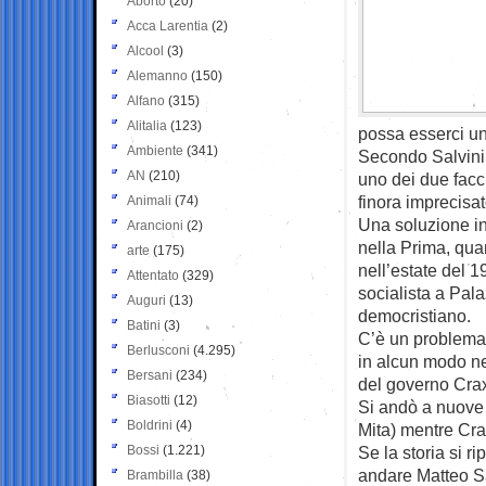
Aborto
(20)
Acca Larentia
(2)
Alcool
(3)
Alemanno
(150)
Alfano
(315)
Alitalia
(123)
possa esserci uno
Ambiente
(341)
Secondo Salvini 
AN
(210)
uno dei due facc
finora imprecisat
Animali
(74)
Una soluzione i
Arancioni
(2)
nella Prima, qua
arte
(175)
nell’estate del 
Attentato
(329)
socialista a Pala
Auguri
(13)
democristiano.
Batini
(3)
C’è un problema: 
Berlusconi
(4.295)
in alcun modo ne
Bersani
(234)
del governo Craxi
Biasotti
(12)
Si andò a nuove
Boldrini
(4)
Mita) mentre Crax
Bossi
(1.221)
Se la storia si 
andare Matteo Sal
Brambilla
(38)