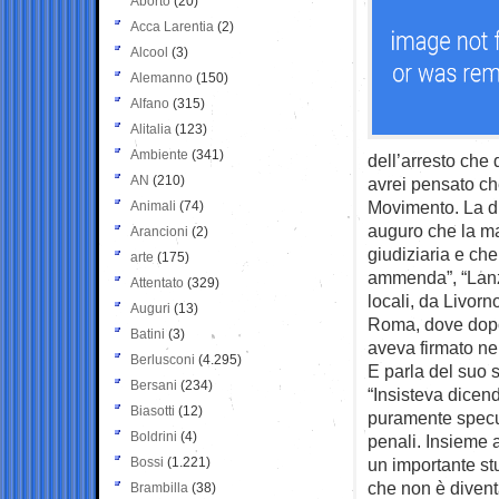
Aborto
(20)
Acca Larentia
(2)
Alcool
(3)
Alemanno
(150)
Alfano
(315)
Alitalia
(123)
Ambiente
(341)
dell’arresto che
AN
(210)
avrei pensato ch
Movimento. La dif
Animali
(74)
auguro che la ma
Arancioni
(2)
giudiziaria e che
arte
(175)
ammenda”, “Lanza
Attentato
(329)
locali, da Livor
Auguri
(13)
Roma, dove dopo 
Batini
(3)
aveva firmato ne
Berlusconi
(4.295)
E parla del suo 
Bersani
(234)
“Insisteva dicend
Biasotti
(12)
puramente specu
Boldrini
(4)
penali. Insieme a
Bossi
(1.221)
un importante st
che non è diventa
Brambilla
(38)