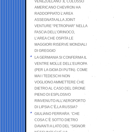
VENEZUELANO .IL COLOSSO
AMERICANO CHEVRON HA
RADDOPPIATO L’AREA
ASSEGNATA ALLA JOINT
VENTURE “PETROPIAR” NELLA
FASCIA DELL’ORINOCO,
L’AREA CHE OSPITA LE
MAGGIORI RISERVE MONDIALI
DI GREGGIO
LA GERMANIA SI CONFERMA IL
VENTRE MOLLE DELL’EUROPA
(PER LA GIOIA DI PUTIN). COME
MAI I TEDESCHI NON
VOGLIONO AMMETTERE CHE
DIETRO AL CASO DEL DRONE
PIENO DI ESPLOSIVO
RINVENUTO ALL’AEROPORTO
DI LIPSIA C’È LA RUSSIA?
GIULIANO FERRARA: ’CHE
COSA C’È SOTTO DIETRO
DAVANTI A LATO DEL “SIGNOR