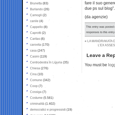
fare il suo genere
Brunetta
(83)
due ps sul blog”.
Burlando
(26)
Camogli
(2)
(da agenzie)
canile
(4)
Cappello
(8)
This entry was posted o
responses to this entr
Caprotti
(2)
Caritas
(6)
«
LA MANDRAKATA D
carovita
(170)
L’EX ASSES
casa
(247)
Leave a Rep
Casini
(119)
Centrodestra in Liguria
(35)
You must be
log
Chiesa
(276)
Cina
(10)
Comune
(342)
Coop
(7)
Cossiga
(7)
Costume
(5.581)
criminalità
(1.402)
democratici e progressisti
(19)