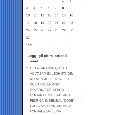
1
2
3
4
5
6
7
8
9
10
11
12
13
14
15
16
17
18
19
20
21
22
23
24
25
26
27
28
29
30
31
« Lug
Leggi gli ultimi articoli
inseriti
CE LA FARANNO QUESTA
VOLTA I PAVIDI LEGHISTI “DEL
NORD” A METTERE SOTTO
SCHIAFFO SALVINI? I
GOVERNATORI ATTILIO
FONTANA E MASSIMILIANO
FEDRIGA, INSIEME AL “DOGE”
LUCA ZAIA, SONO PRONTI A
FORMALIZZARE UNA