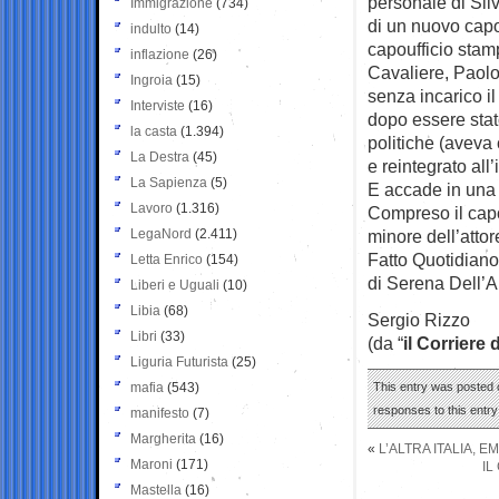
personale di Sil
Immigrazione
(734)
di un nuovo capo
indulto
(14)
capoufficio stam
inflazione
(26)
Cavaliere, Paol
Ingroia
(15)
senza incarico i
Interviste
(16)
dopo essere stat
la casta
(1.394)
politiche (aveva 
La Destra
(45)
e reintegrato all
La Sapienza
(5)
E accade in una s
Lavoro
(1.316)
Compreso il capo
LegaNord
(2.411)
minore dell’atto
Fatto Quotidiano
Letta Enrico
(154)
di Serena Dell’A
Liberi e Uguali
(10)
Libia
(68)
Sergio Rizzo
Libri
(33)
(da “
il Corriere 
Liguria Futurista
(25)
mafia
(543)
This entry was posted o
responses to this entr
manifesto
(7)
Margherita
(16)
«
L’ALTRA ITALIA, 
Maroni
(171)
IL
Mastella
(16)