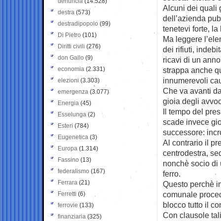
denuncia
(14.528)
Alcuni dei quali
destra
(573)
dell’azienda pub
destradipopolo
(99)
tenetevi forte, la
Di Pietro
(101)
Ma leggere l’ele
Diritti civili
(276)
dei rifiuti, inde
don Gallo
(9)
ricavi di un ann
economia
(2.331)
strappa anche qu
innumerevoli cau
elezioni
(3.303)
Che va avanti da 
emergenza
(3.077)
gioia degli avvo
Energia
(45)
Il tempo del pres
Esselunga
(2)
scade invece gi
Esteri
(784)
successore: incr
Eugenetica
(3)
Al contrario il 
Europa
(1.314)
centrodestra, se
Fassino
(13)
nonchè socio di u
federalismo
(167)
ferro.
Ferrara
(21)
Questo perchè i
comunale procede
Ferretti
(6)
blocco tutto il co
ferrovie
(133)
Con clausole tal
finanziaria
(325)