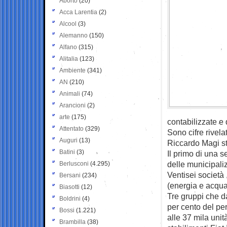
Aborto
(20)
Acca Larentia
(2)
Alcool
(3)
Alemanno
(150)
Alfano
(315)
Alitalia
(123)
Ambiente
(341)
AN
(210)
Animali
(74)
Arancioni
(2)
arte
(175)
contabilizzate e 
Attentato
(329)
Sono cifre rivel
Auguri
(13)
Riccardo Magi st
Batini
(3)
Il primo di una s
delle municipali
Berlusconi
(4.295)
Ventisei società 
Bersani
(234)
(energia e acqua),
Biasotti
(12)
Tre gruppi che d
Boldrini
(4)
per cento del per
Bossi
(1.221)
alle 37 mila unit
Brambilla
(38)