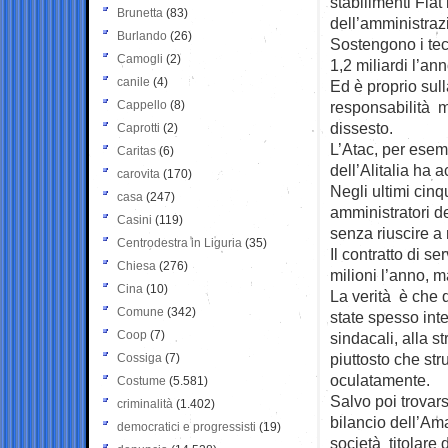
stabilimenti Fiat 
Brunetta
(83)
dell’amministra
Burlando
(26)
Sostengono i tec
Camogli
(2)
1,2 miliardi l’ann
canile
(4)
Ed è proprio sul
Cappello
(8)
responsabilità ma
dissesto.
Caprotti
(2)
L’Atac, per esem
Caritas
(6)
dell’Alitalia ha 
carovita
(170)
Negli ultimi cinq
casa
(247)
amministratori de
Casini
(119)
senza riuscire a 
Centrodestra in Liguria
(35)
Il contratto di s
Chiesa
(276)
milioni l’anno, ma
Cina
(10)
La verità è che 
Comune
(342)
state spesso inte
Coop
(7)
sindacali, alla s
piuttosto che str
Cossiga
(7)
oculatamente.
Costume
(5.581)
Salvo poi trovars
criminalità
(1.402)
bilancio dell’Ama
democratici e progressisti
(19)
società titolare 