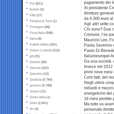
pagamento dei lo
Fini
(821)
Al presidente Cr
fioriere
(5)
direttore genera
Fitto
(27)
da 4.300 euro al
Fontana di Trevi
(1)
Agli altri sette 
Formigoni
(90)
Chi sono? Due ra
Forza Italia
(596)
Comune, l’ex pa
frana
(9)
Maurizio Leo, Fra
Fratelli d'Italia
(291)
Paola Severino 
Paolo Di Benedet
Futuro e Libertà
(510)
Italianieuropei 
g8
(25)
Da una società d
Gelmini
(68)
Invece nel 2012 i
Genova
(542)
primi nove mesi 
Giannino
(10)
Certi fatti, del r
Giustizia
(5.784)
Negli ultimi cinq
governo
(5.799)
miliardi e mezzo
Grasso
(22)
energetiche del 
Green Italia
(1)
18 mesi perdite 
Grillo
(2.941)
Ma tutto va avant
personale dirett
Idv
(4)