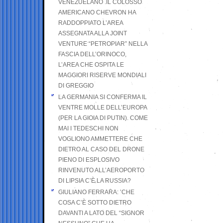
VENEZUELANO .IL COLOSSO
AMERICANO CHEVRON HA
RADDOPPIATO L’AREA
ASSEGNATA ALLA JOINT
VENTURE “PETROPIAR” NELLA
FASCIA DELL’ORINOCO,
L’AREA CHE OSPITA LE
MAGGIORI RISERVE MONDIALI
DI GREGGIO
LA GERMANIA SI CONFERMA IL
VENTRE MOLLE DELL’EUROPA
(PER LA GIOIA DI PUTIN). COME
MAI I TEDESCHI NON
VOGLIONO AMMETTERE CHE
DIETRO AL CASO DEL DRONE
PIENO DI ESPLOSIVO
RINVENUTO ALL’AEROPORTO
DI LIPSIA C’È LA RUSSIA?
GIULIANO FERRARA: ’CHE
COSA C’È SOTTO DIETRO
DAVANTI A LATO DEL “SIGNOR