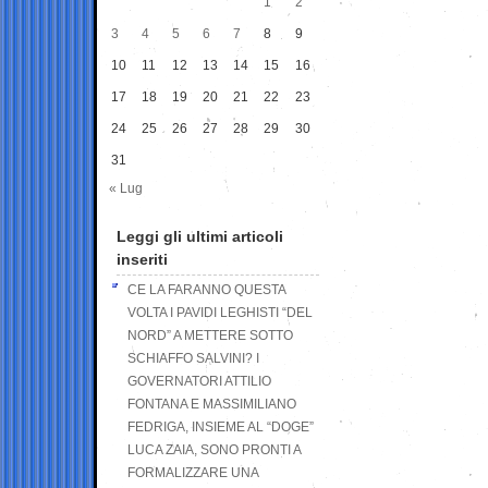
1
2
3
4
5
6
7
8
9
10
11
12
13
14
15
16
17
18
19
20
21
22
23
24
25
26
27
28
29
30
31
« Lug
Leggi gli ultimi articoli
inseriti
CE LA FARANNO QUESTA
VOLTA I PAVIDI LEGHISTI “DEL
NORD” A METTERE SOTTO
SCHIAFFO SALVINI? I
GOVERNATORI ATTILIO
FONTANA E MASSIMILIANO
FEDRIGA, INSIEME AL “DOGE”
LUCA ZAIA, SONO PRONTI A
FORMALIZZARE UNA