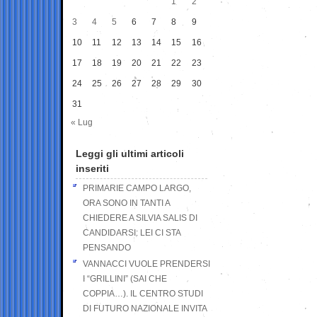
1
2
3
4
5
6
7
8
9
10
11
12
13
14
15
16
17
18
19
20
21
22
23
24
25
26
27
28
29
30
31
« Lug
Leggi gli ultimi articoli
inseriti
PRIMARIE CAMPO LARGO,
ORA SONO IN TANTI A
CHIEDERE A SILVIA SALIS DI
CANDIDARSI: LEI CI STA
PENSANDO
VANNACCI VUOLE PRENDERSI
I “GRILLINI” (SAI CHE
COPPIA…). IL CENTRO STUDI
DI FUTURO NAZIONALE INVITA