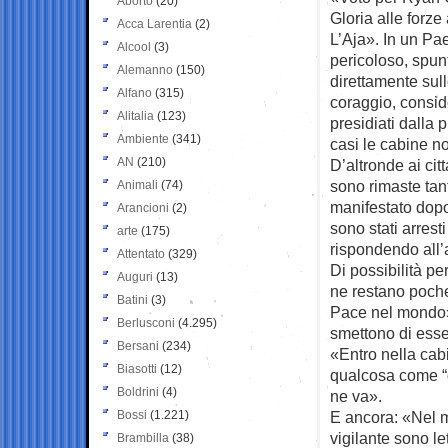
Aborto
(20)
Gloria alle forze
Acca Larentia
(2)
L’Aja». In un Pa
Alcool
(3)
pericoloso, spunt
Alemanno
(150)
direttamente sull
Alfano
(315)
coraggio, consid
Alitalia
(123)
presidiati dalla p
Ambiente
(341)
casi le cabine n
AN
(210)
D’altronde ai cit
sono rimaste tant
Animali
(74)
manifestato dopo
Arancioni
(2)
sono stati arrest
arte
(175)
rispondendo all’
Attentato
(329)
Di possibilità pe
Auguri
(13)
ne restano poche
Batini
(3)
Pace nel mondo»
Berlusconi
(4.295)
smettono di esse
Bersani
(234)
«Entro nella cabi
Biasotti
(12)
qualcosa come “g
Boldrini
(4)
ne va».
Bossi
(1.221)
E ancora: «Nel mi
vigilante sono le
Brambilla
(38)