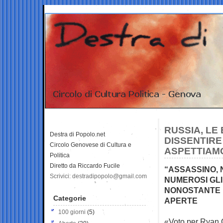
RUSSIA, LE 
Destra di Popolo.net
DISSENTIRE
Circolo Genovese di Cultura e
ASPETTIAMO
Politica
Diretto da Riccardo Fucile
“ASSASSINO, 
Scrivici: destradipopolo@gmail.com
NUMEROSI GLI
NONOSTANTE I
Categorie
APERTE
100 giorni
(5)
«Voto per Ryan G