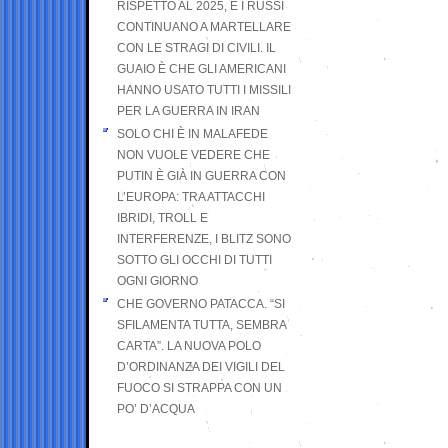
RISPETTO AL 2025, E I RUSSI
CONTINUANO A MARTELLARE
CON LE STRAGI DI CIVILI. IL
GUAIO È CHE GLI AMERICANI
HANNO USATO TUTTI I MISSILI
PER LA GUERRA IN IRAN
SOLO CHI È IN MALAFEDE
NON VUOLE VEDERE CHE
PUTIN È GIÀ IN GUERRA CON
L’EUROPA: TRA ATTACCHI
IBRIDI, TROLL E
INTERFERENZE, I BLITZ SONO
SOTTO GLI OCCHI DI TUTTI
OGNI GIORNO
CHE GOVERNO PATACCA. “SI
SFILAMENTA TUTTA, SEMBRA
CARTA”. LA NUOVA POLO
D’ORDINANZA DEI VIGILI DEL
FUOCO SI STRAPPA CON UN
PO’ D’ACQUA