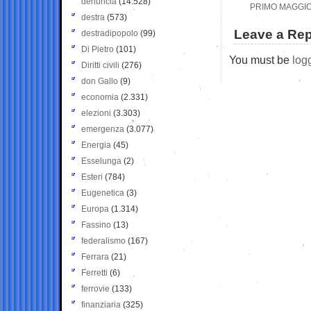
denuncia
(14.528)
PRIMO MAGGIO:
destra
(573)
Leave a Rep
destradipopolo
(99)
Di Pietro
(101)
You must be
log
Diritti civili
(276)
don Gallo
(9)
economia
(2.331)
elezioni
(3.303)
emergenza
(3.077)
Energia
(45)
Esselunga
(2)
Esteri
(784)
Eugenetica
(3)
Europa
(1.314)
Fassino
(13)
federalismo
(167)
Ferrara
(21)
Ferretti
(6)
ferrovie
(133)
finanziaria
(325)