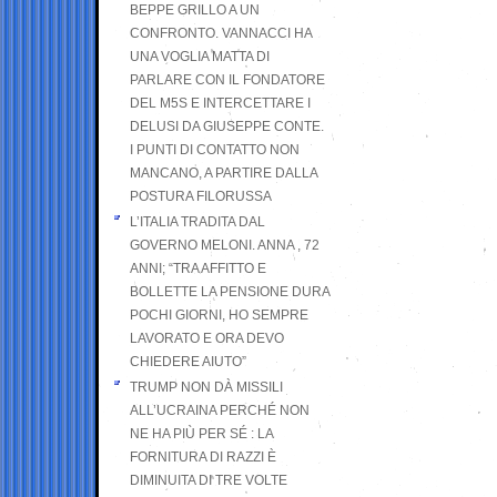
BEPPE GRILLO A UN
CONFRONTO. VANNACCI HA
UNA VOGLIA MATTA DI
PARLARE CON IL FONDATORE
DEL M5S E INTERCETTARE I
DELUSI DA GIUSEPPE CONTE.
I PUNTI DI CONTATTO NON
MANCANO, A PARTIRE DALLA
POSTURA FILORUSSA
L’ITALIA TRADITA DAL
GOVERNO MELONI. ANNA , 72
ANNI; “TRA AFFITTO E
BOLLETTE LA PENSIONE DURA
POCHI GIORNI, HO SEMPRE
LAVORATO E ORA DEVO
CHIEDERE AIUTO”
TRUMP NON DÀ MISSILI
ALL’UCRAINA PERCHÉ NON
NE HA PIÙ PER SÉ : LA
FORNITURA DI RAZZI È
DIMINUITA DI TRE VOLTE