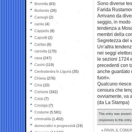
Sono diverse tes
Brunetta
(83)
Farida Rustamo
Burlando
(26)
Arrivano da dive
Camogli
(2)
seggio, in modo 
canile
(4)
tendenza a Mosca:
Cappello
(8)
membri della com
Caprotti
(2)
Segretezza del 
Caritas
(6)
Un’altra tendenza 
carovita
(170)
nei seggi eletto
casa
(247)
le sezioni 1724 
precedenti con t
Casini
(119)
anche guardato ne
Centrodestra in Liguria
(35)
fuori».
Chiesa
(276)
Qualcuno riesce 
Cina
(10)
censura che teng
Comune
(342)
ovviamente, va 
Coop
(7)
(da La Stampa)
Cossiga
(7)
Costume
(5.581)
This entry was posted 
criminalità
(1.402)
responses to this entr
democratici e progressisti
(19)
«
PAVIA, IL COMU