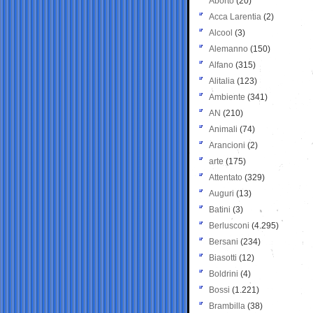
Aborto
(20)
Acca Larentia
(2)
Alcool
(3)
Alemanno
(150)
Alfano
(315)
Alitalia
(123)
Ambiente
(341)
AN
(210)
Animali
(74)
Arancioni
(2)
arte
(175)
Attentato
(329)
Auguri
(13)
Batini
(3)
Berlusconi
(4.295)
Bersani
(234)
Biasotti
(12)
Boldrini
(4)
Bossi
(1.221)
Brambilla
(38)