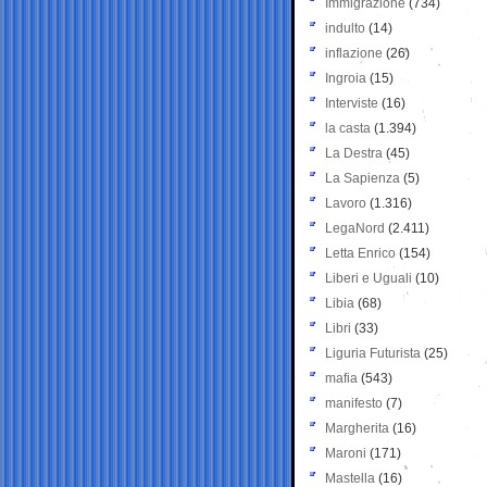
Immigrazione
(734)
indulto
(14)
inflazione
(26)
Ingroia
(15)
Interviste
(16)
la casta
(1.394)
La Destra
(45)
La Sapienza
(5)
Lavoro
(1.316)
LegaNord
(2.411)
Letta Enrico
(154)
Liberi e Uguali
(10)
Libia
(68)
Libri
(33)
Liguria Futurista
(25)
mafia
(543)
manifesto
(7)
Margherita
(16)
Maroni
(171)
Mastella
(16)