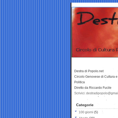
Destra di Popolo.net
Circolo Genovese di Cultura e
Politica
Diretto da Riccardo Fucile
Scrivici: destradipopolo@gma
Categorie
100 giorni
(5)