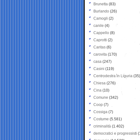
Brunetta
(83)
Burlando
(26)
Camogli
(2)
canile
(4)
Cappello
(8)
Caprotti
(2)
Caritas
(6)
carovita
(170)
casa
(247)
Casini
(119)
Centrodestra in Liguria
(35
Chiesa
(276)
Cina
(10)
Comune
(342)
Coop
(7)
Cossiga
(7)
Costume
(5.581)
criminalità
(1.402)
democratici e progressisti
(