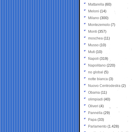
Mattarella
(60)
Meloni
(14)
Milano
(300)
Montezemolo
(7)
Monti
(357)
moschea
(11)
Musso
(10)
Muti
(10)
Napoli
(319)
Napolitano
(220)
no global
(5)
notte bianca
(3)
Nuovo Centrodestra
(2)
Obama
(11)
olimpiadi
(40)
Oliveri
(4)
Pannella
(29)
Papa
(33)
Parlamento
(1.428)