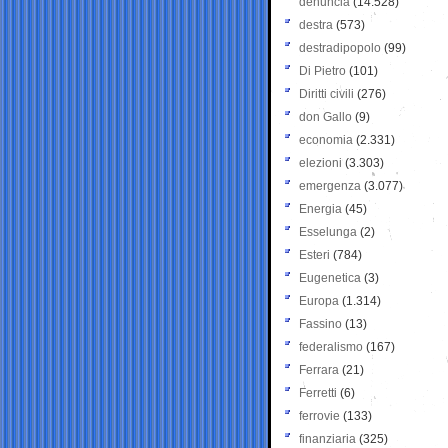
denuncia
(14.528)
destra
(573)
destradipopolo
(99)
Di Pietro
(101)
Diritti civili
(276)
don Gallo
(9)
economia
(2.331)
elezioni
(3.303)
emergenza
(3.077)
Energia
(45)
Esselunga
(2)
Esteri
(784)
Eugenetica
(3)
Europa
(1.314)
Fassino
(13)
federalismo
(167)
Ferrara
(21)
Ferretti
(6)
ferrovie
(133)
finanziaria
(325)