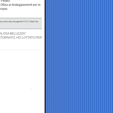
e Fedez.
Olbia ai festeggiamenti per le
uropei.
es to this entry through the
RSS 2.0
feed. You
ALOSA BELLEZZA”
ENTORNATO, HO LOTTATO PER