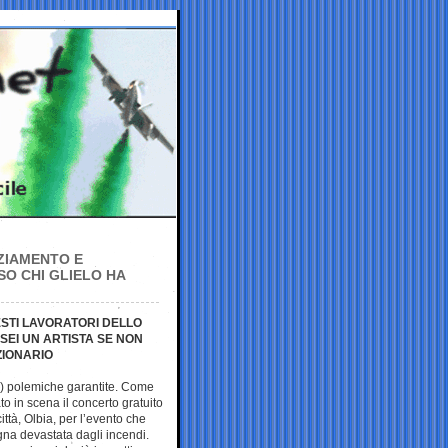
ZIAMENTO E
SO CHI GLIELO HA
NESTI LAVORATORI DELLO
SEI UN ARTISTA SE NON
ZIONARIO
) polemiche garantite. Come
to in scena il concerto gratuito
ittà, Olbia, per l’evento che
na devastata dagli incendi.