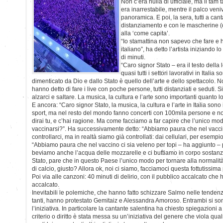
Non c’era nulla di ufficiale, ma il tam 
era inarrestabile, mentre il palco veniv
panoramica. E poi, la sera, tutti a can
distanziamento e con le mascherine 
alla ‘come capita’.
“Io stamattina non sapevo che fare e ho
italiano”, ha detto l’artista iniziando
di minuti.
“Caro signor Stato – era il testo della 
quasi tutti i settori lavorativi in Italia s
dimenticato da Dio e dallo Stato è quello dell’arte e dello spettacolo. N
hanno detto di fare i live con poche persone, tutti distanziati e seduti. 
alzarci e saltare. La musica, la cultura e l’arte sono importanti quanto lo
E ancora: “Caro signor Stato, la musica, la cultura e l’arte in Italia sono
sport, ma nel resto del mondo fanno concerti con 100mila persone e noi 
dirai tu, e c’hai ragione. Ma come facciamo a far capire che l’unico mod
vaccinarsi?”. Ha successivamente detto: “Abbiamo paura che nel vaccin
controllarci, ma in realtà siamo già controllati: dai cellulari, per esempio
“Abbiamo paura che nel vaccino ci sia veleno per topi – ha aggiunto – 
beviamo anche l’acqua delle mozzarelle e ci buttiamo in corpo sostanze
Stato, pare che in questo Paese l’unico modo per tornare alla normalità
di calcio, giusto? Allora ok, noi ci siamo, facciamoci questa fottutissima 
Poi via alle canzoni: 40 minuti di delirio, con il pubblico accalcato che 
accalcato.
Inevitabili le polemiche, che hanno fatto schizzare Salmo nelle tendenze 
tanti, hanno protestato Gemitaiz e Alessandra Amoroso. Entrambi si so
l’iniziativa. In particolare la cantante salentina ha chiesto spiegazioni
criterio o diritto è stata messa su un’iniziativa del genere che viola quals