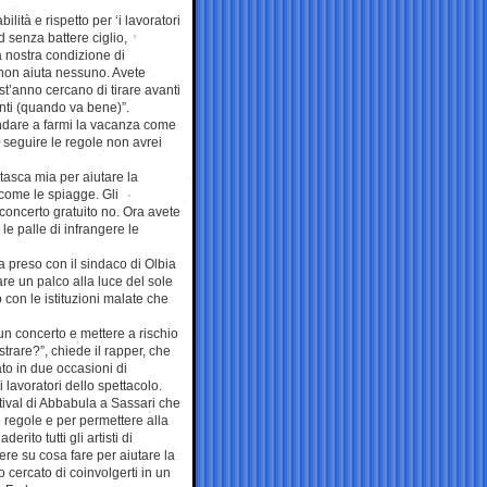
ità e rispetto per ‘i lavoratori
d senza battere ciglio,
a nostra condizione di
o non aiuta nessuno. Avete
st’anno cercano di tirare avanti
onti (quando va bene)”.
 andare a farmi la vacanza come
 seguire le regole non avrei
 tasca mia per aiutare la
 come le spiagge. Gli
concerto gratuito no. Ora avete
le palle di infrangere le
a preso con il sindaco di Olbia
are un palco alla luce del sole
 con le istituzioni malate che
un concerto e mettere a rischio
trare?”, chiede il rapper, che
to in due occasioni di
 lavoratori dello spettacolo.
estival di Abbabula a Sassari che
e regole e per permettere alla
rito tutti gli artisti di
ere su cosa fare per aiutare la
cercato di coinvolgerti in un