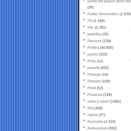
partito del popolo della libe
(30)
Partito Democratico
(1.034)
PD
(1.188)
PdL
(2.781)
pedofilia
(25)
Pensioni
(129)
Politica
(40.855)
polizia
(253)
Porto
(12)
povertà
(502)
Presepe
(14)
Primarie
(149)
Prodi
(52)
Provincia
(139)
radici e valori
(3.682)
RAI
(359)
rapine
(37)
Razzismo
(1.410)
Referendum
(200)