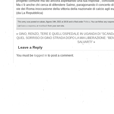
progetto comune ma sto ancora aspettando una tua risposta”, conclud
Ma c’è anche chi cerca di difendere Salmo, paragonando il concerto di 
vie dei Roma inoccasione della vittoria della nazionale di calcio agli e
(da La Repubblica)
This entry was posted on sabato, Agosto 14th, 2021 at 18:16 and is filed under
Politica
. You can follow any respons
can
leave a response
, or
trackback
from your own site.
«
GINO, RENZO, TERE E QUELL’OSPEDALE IN UGANDA DI “SCAND
QUEL SORRISO DI GINO STRADA DOPO LA MIA LIBERAZIONE: “B
SALVARTI”
»
Leave a Reply
You must be
logged in
to post a comment.