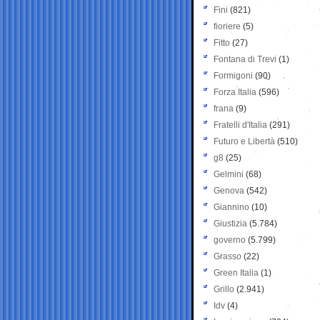
Fini
(821)
fioriere
(5)
Fitto
(27)
Fontana di Trevi
(1)
Formigoni
(90)
Forza Italia
(596)
frana
(9)
Fratelli d'Italia
(291)
Futuro e Libertà
(510)
g8
(25)
Gelmini
(68)
Genova
(542)
Giannino
(10)
Giustizia
(5.784)
governo
(5.799)
Grasso
(22)
Green Italia
(1)
Grillo
(2.941)
Idv
(4)