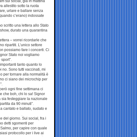
tam sui social, già in mattina
a allestito sotto la ruota
tare, urlare e ballare senza
(quando c’erano) indossate
 scritto una lettera allo Stato
 lo show, durato una quarantina
lettera – vorrei ricordarle che
ono ripartiti. L’unico settore
on possiamo fare i concerti. Ci
Signor Stato noi vogliamo
 sport”.
 importanti tanto quanto lo
no. Sono tutti vaccinati, mi
o per tornare alla normalità è
o ci siano dei microchip per
”.
però ogni fine settimana ci
 che boh, chi lo sa! Signor
 sia festeggiare la nazionale
partita da 90 minuti”.
ha cantato e ballato, sudato e
del giorno. Sui social, fra i
no detti sgomenti per
 a Salmo, per capire con quale
iasi protocollo per i live ai