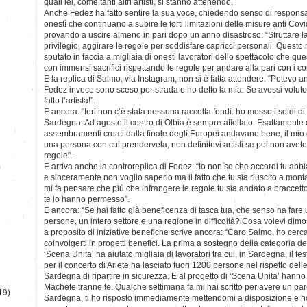
quali lei, come tanti altri artisti, si stanno attenendo.
Anche Fedez ha fatto sentire la sua voce, chiedendo senso di responsabil
onestì che continuano a subire le forti limitazioni delle misure anti Covi
provando a uscire almeno in pari dopo un anno disastroso: “Sfruttare l
privilegio, aggirare le regole per soddisfare capricci personali. Quest
sputato in faccia a migliaia di onesti lavoratori dello spettacolo che que
con immensi sacrifici rispettando le regole per andare alla pari con i c
E la replica di Salmo, via Instagram, non si è fatta attendere: “Potevo
Fedez invece sono sceso per strada e ho detto la mia. Se avessi voluto
fatto l’artista!”.
E ancora: “Ieri non c’è stata nessuna raccolta fondi. ho messo i soldi di
Sardegna. Ad agosto il centro di Olbia è sempre affollato. Esattamente
assembramenti creati dalla finale degli Europei andavano bene, il mio 
una persona con cui prendervela, non definitevi artisti se poi non avete 
regole”.
)
E arriva anche la controreplica di Fedez: “Io non so che accordi tu abbi
e sinceramente non voglio saperlo ma il fatto che tu sia riuscito a mont
mi fa pensare che più che infrangere le regole tu sia andato a braccetto
te lo hanno permesso”.
E ancora: “Se hai fatto già beneficenza di tasca tua, che senso ha fare 
persone, un intero settore e una regione in difficoltà? Cosa volevi dimos
a proposito di iniziative benefiche scrive ancora: “Caro Salmo, ho cerca
coinvolgerti in progetti benefici. La prima a sostegno della categoria dei
‘Scena Unita’ ha aiutato migliaia di lavoratori tra cui, in Sardegna, il f
per il concerto di Ariete ha lasciato fuori 1200 persone nel rispetto dell
Sardegna di ripartire in sicurezza. E al progetto di ‘Scena Unita’ hanno ade
Machete tranne te. Qualche settimana fa mi hai scritto per avere un par
19)
Sardegna, ti ho risposto immediamente mettendomi a disposizione e ho 