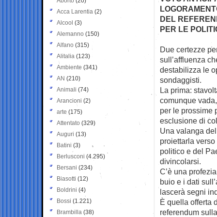
Aborto
(20)
LOGORAMENTO
Acca Larentia
(2)
DEL REFEREN
Alcool
(3)
PER LE POLIT
Alemanno
(150)
Alfano
(315)
Due certezze per
Alitalia
(123)
sull’affluenza c
Ambiente
(341)
destabilizza le 
AN
(210)
sondaggisti.
La prima: stavol
Animali
(74)
comunque vada, 
Arancioni
(2)
per le prossime 
arte
(175)
esclusione di col
Attentato
(329)
Una valanga del 
Auguri
(13)
proiettarla vers
Batini
(3)
politico e del P
Berlusconi
(4.295)
divincolarsi.
Bersani
(234)
C’è una profezia
Biasotti
(12)
buio e i dati sul
Boldrini
(4)
lascerà segni ind
Bossi
(1.221)
È quella offerta 
referendum sulla
Brambilla
(38)