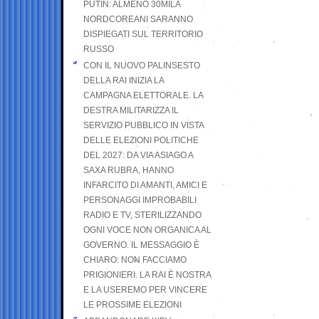
PUTIN: ALMENO 30MILA
NORDCOREANI SARANNO
DISPIEGATI SUL TERRITORIO
RUSSO
CON IL NUOVO PALINSESTO
DELLA RAI INIZIA LA
CAMPAGNA ELETTORALE. LA
DESTRA MILITARIZZA IL
SERVIZIO PUBBLICO IN VISTA
DELLE ELEZIONI POLITICHE
DEL 2027: DA VIA ASIAGO A
SAXA RUBRA, HANNO
INFARCITO DI AMANTI, AMICI E
PERSONAGGI IMPROBABILI
RADIO E TV, STERILIZZANDO
OGNI VOCE NON ORGANICA AL
GOVERNO. IL MESSAGGIO È
CHIARO: NON FACCIAMO
PRIGIONIERI. LA RAI È NOSTRA
E LA USEREMO PER VINCERE
LE PROSSIME ELEZIONI