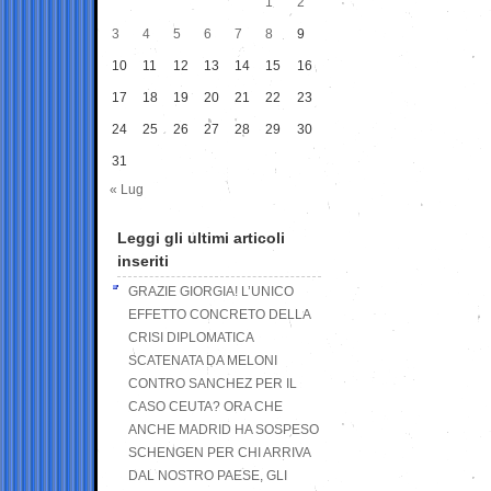
1
2
3
4
5
6
7
8
9
10
11
12
13
14
15
16
17
18
19
20
21
22
23
24
25
26
27
28
29
30
31
« Lug
Leggi gli ultimi articoli
inseriti
GRAZIE GIORGIA! L’UNICO
EFFETTO CONCRETO DELLA
CRISI DIPLOMATICA
SCATENATA DA MELONI
CONTRO SANCHEZ PER IL
CASO CEUTA? ORA CHE
ANCHE MADRID HA SOSPESO
SCHENGEN PER CHI ARRIVA
DAL NOSTRO PAESE, GLI