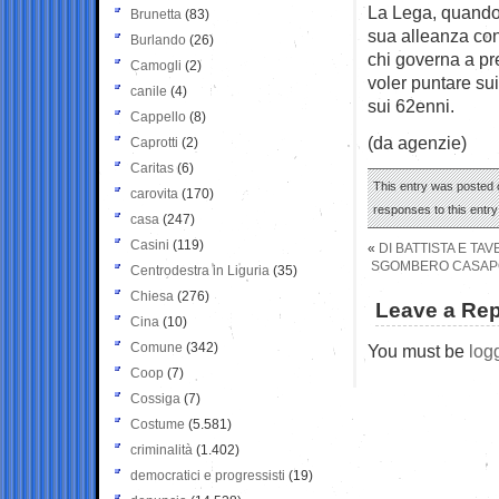
La Lega, quando 
Brunetta
(83)
sua alleanza con 
Burlando
(26)
chi governa a pre
Camogli
(2)
voler puntare sui
canile
(4)
sui 62enni.
Cappello
(8)
(da agenzie)
Caprotti
(2)
Caritas
(6)
This entry was posted 
carovita
(170)
responses to this entr
casa
(247)
Casini
(119)
«
DI BATTISTA E TA
SGOMBERO CASAPOU
Centrodestra in Liguria
(35)
Chiesa
(276)
Leave a Rep
Cina
(10)
Comune
(342)
You must be
log
Coop
(7)
Cossiga
(7)
Costume
(5.581)
criminalità
(1.402)
democratici e progressisti
(19)