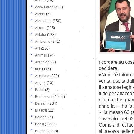
Aborto
(20)
Acca Larentia
(2)
Alcool
(3)
Alemanno
(150)
Alfano
(315)
Alitalia
(123)
Ambiente
(341)
AN
(210)
Animali
(74)
ricordare su cosa
Arancioni
(2)
decidere.
arte
(175)
«Non c’è futuro 
Attentato
(329)
verità uscita dal
Auguri
(13)
Il senatore leghi
Batini
(3)
tutto per attacca
Berlusconi
(4.295)
ricorda che quan
Bersani
(234)
anno fa — ha fatt
Biasotti
(12)
«Ha messo 63 (s
Boldrini
(4)
“investito” nel 
Bossi
(1.221)
Come a dire: faci
si trovava nelle 
Brambilla
(38)