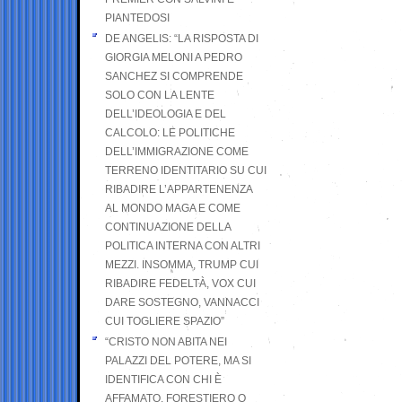
PIANTEDOSI
DE ANGELIS: “LA RISPOSTA DI
GIORGIA MELONI A PEDRO
SANCHEZ SI COMPRENDE
SOLO CON LA LENTE
DELL’IDEOLOGIA E DEL
CALCOLO: LE POLITICHE
DELL’IMMIGRAZIONE COME
TERRENO IDENTITARIO SU CUI
RIBADIRE L’APPARTENENZA
AL MONDO MAGA E COME
CONTINUAZIONE DELLA
POLITICA INTERNA CON ALTRI
MEZZI. INSOMMA, TRUMP CUI
RIBADIRE FEDELTÀ, VOX CUI
DARE SOSTEGNO, VANNACCI
CUI TOGLIERE SPAZIO”
“CRISTO NON ABITA NEI
PALAZZI DEL POTERE, MA SI
IDENTIFICA CON CHI È
AFFAMATO, FORESTIERO O