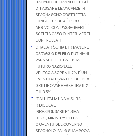
ITALIANI CHE HANNO DECISO
DI PASSARE LE VACANZE IN
SPAGNA SONO COSTRETTI A
LUNGHE CODE AL LORO
ARRIVO, CON PASSEGGERI
SCELTI A CASO O INTERI AEREI
CONTROLLATI
L’ITALIA RISCHIA DI RIMANERE
OSTAGGIO DEI FILO-PUTINIANI
VANNACCI E DI BATTISTA.
FUTURO NAZIONALE
VELEGGIA SOPRA IL 7% E UN
EVENTUALE PARTITO DELL’EX
GRILLINO VARREBBE TRA IL 2
E IL 3.5%
“DALL’ITALIA UNA MISURA
RIDICOLA E
IRRESPONSABILE”: SIRA
REGO, MINISTRA DELLA
GIOVENTÙ DEL GOVERNO
SPAGNOLO, FA LO SHAMPOO A