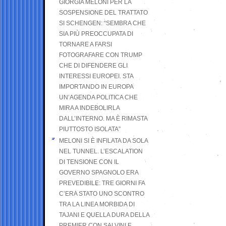
GIORGIA MELONI PER LA
SOSPENSIONE DEL TRATTATO
SI SCHENGEN: “SEMBRA CHE
SIA PIÙ PREOCCUPATA DI
TORNARE A FARSI
FOTOGRAFARE CON TRUMP
CHE DI DIFENDERE GLI
INTERESSI EUROPEI. STA
IMPORTANDO IN EUROPA
UN’AGENDA POLITICA CHE
MIRA A INDEBOLIRLA
DALL’INTERNO. MA È RIMASTA
PIUTTOSTO ISOLATA”
MELONI SI È INFILATA DA SOLA
NEL TUNNEL. L’ESCALATION
DI TENSIONE CON IL
GOVERNO SPAGNOLO ERA
PREVEDIBILE: TRE GIORNI FA
C’ERA STATO UNO SCONTRO
TRA LA LINEA MORBIDA DI
TAJANI E QUELLA DURA DELLA
PREMIER CON SALVINI E