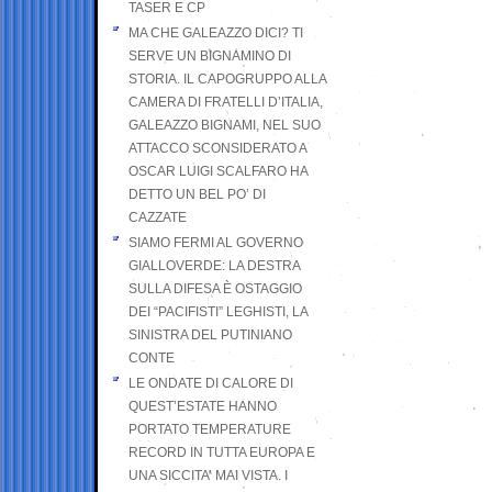
TASER E CP
MA CHE GALEAZZO DICI? TI
SERVE UN BIGNAMINO DI
STORIA. IL CAPOGRUPPO ALLA
CAMERA DI FRATELLI D’ITALIA,
GALEAZZO BIGNAMI, NEL SUO
ATTACCO SCONSIDERATO A
OSCAR LUIGI SCALFARO HA
DETTO UN BEL PO’ DI
CAZZATE
SIAMO FERMI AL GOVERNO
GIALLOVERDE: LA DESTRA
SULLA DIFESA È OSTAGGIO
DEI “PACIFISTI” LEGHISTI, LA
SINISTRA DEL PUTINIANO
CONTE
LE ONDATE DI CALORE DI
QUEST’ESTATE HANNO
PORTATO TEMPERATURE
RECORD IN TUTTA EUROPA E
UNA SICCITA’ MAI VISTA. I