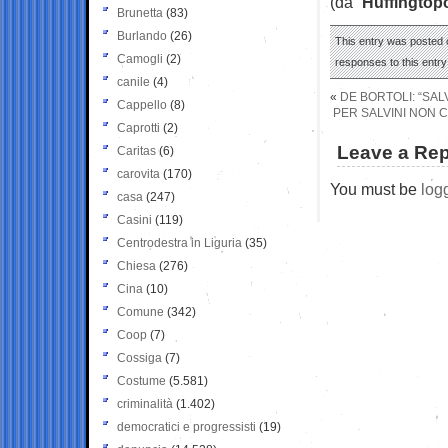
(da “
Huffingtop
Brunetta
(83)
Burlando
(26)
This entry was posted 
Camogli
(2)
responses to this entr
canile
(4)
«
DE BORTOLI: “SAL
Cappello
(8)
PER SALVINI NON 
Caprotti
(2)
Leave a Rep
Caritas
(6)
carovita
(170)
You must be
log
casa
(247)
Casini
(119)
Centrodestra in Liguria
(35)
Chiesa
(276)
Cina
(10)
Comune
(342)
Coop
(7)
Cossiga
(7)
Costume
(5.581)
criminalità
(1.402)
democratici e progressisti
(19)