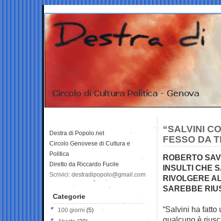
“SALVINI C
Destra di Popolo.net
FESSO DA 
Circolo Genovese di Cultura e
Politica
ROBERTO SAVI
Diretto da Riccardo Fucile
INSULTI CHE 
Scrivici: destradipopolo@gmail.com
RIVOLGERE A
SAREBBE RIUS
Categorie
“Salvini ha fatto
100 giorni
(5)
qualcuno è
riusc