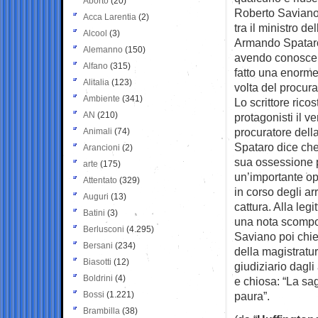
Aborto
(20)
Roberto Saviano
Acca Larentia
(2)
tra il ministro de
Alcool
(3)
Armando Spataro
Alemanno
(150)
avendo conoscen
Alfano
(315)
fatto una enorme 
Alitalia
(123)
volta del procura
Ambiente
(341)
Lo scrittore rico
AN
(210)
protagonisti il ve
procuratore dell
Animali
(74)
Spataro dice che 
Arancioni
(2)
sua ossessione p
arte
(175)
un’importante op
Attentato
(329)
in corso degli ar
Auguri
(13)
cattura. Alla leg
Batini
(3)
una nota scompos
Berlusconi
(4.295)
Saviano poi chied
Bersani
(234)
della magistratur
Biasotti
(12)
giudiziario dagli
Boldrini
(4)
e chiosa: “La sa
Bossi
(1.221)
paura”.
Brambilla
(38)