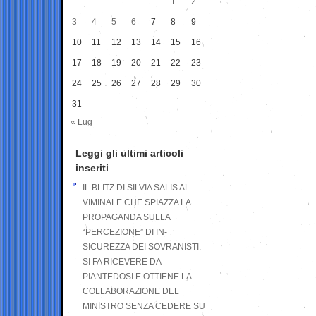
1
2
3
4
5
6
7
8
9
10
11
12
13
14
15
16
17
18
19
20
21
22
23
24
25
26
27
28
29
30
31
« Lug
Leggi gli ultimi articoli
inseriti
IL BLITZ DI SILVIA SALIS AL
VIMINALE CHE SPIAZZA LA
PROPAGANDA SULLA
“PERCEZIONE” DI IN-
SICUREZZA DEI SOVRANISTI:
SI FA RICEVERE DA
PIANTEDOSI E OTTIENE LA
COLLABORAZIONE DEL
MINISTRO SENZA CEDERE SU