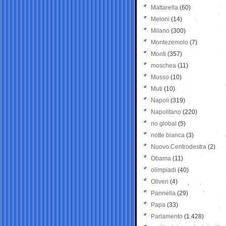
Mattarella
(60)
Meloni
(14)
Milano
(300)
Montezemolo
(7)
Monti
(357)
moschea
(11)
Musso
(10)
Muti
(10)
Napoli
(319)
Napolitano
(220)
no global
(5)
notte bianca
(3)
Nuovo Centrodestra
(2)
Obama
(11)
olimpiadi
(40)
Oliveri
(4)
Pannella
(29)
Papa
(33)
Parlamento
(1.428)