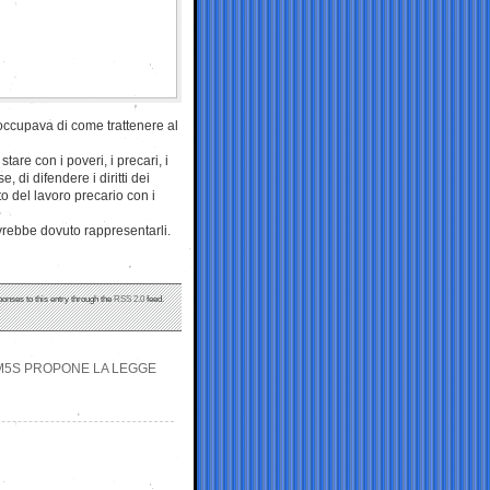
eoccupava di come trattenere al
are con i poveri, i precari, i
 di difendere i diritti dei
to del lavoro precario con i
 avrebbe dovuto rappresentarli.
ponses to this entry through the
RSS 2.0
feed.
L M5S PROPONE LA LEGGE