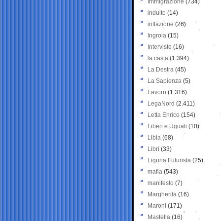
Immigrazione
(734)
indulto
(14)
inflazione
(26)
Ingroia
(15)
Interviste
(16)
la casta
(1.394)
La Destra
(45)
La Sapienza
(5)
Lavoro
(1.316)
LegaNord
(2.411)
Letta Enrico
(154)
Liberi e Uguali
(10)
Libia
(68)
Libri
(33)
Liguria Futurista
(25)
mafia
(543)
manifesto
(7)
Margherita
(16)
Maroni
(171)
Mastella
(16)