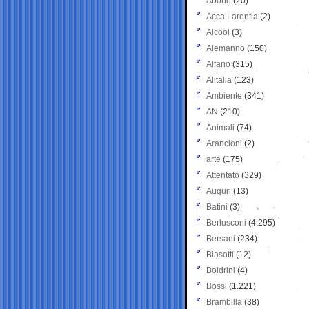
Aborto
(20)
Acca Larentia
(2)
Alcool
(3)
Alemanno
(150)
Alfano
(315)
Alitalia
(123)
Ambiente
(341)
AN
(210)
Animali
(74)
Arancioni
(2)
arte
(175)
Attentato
(329)
Auguri
(13)
Batini
(3)
Berlusconi
(4.295)
Bersani
(234)
Biasotti
(12)
Boldrini
(4)
Bossi
(1.221)
Brambilla
(38)