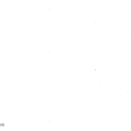
)
19)