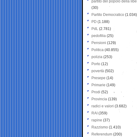
partito del popolo della libe
(30)
Partito Democratico
(1.034)
PD
(1.188)
PdL
(2.781)
pedofilia
(25)
Pensioni
(129)
Politica
(40.855)
polizia
(253)
Porto
(12)
povertà
(502)
Presepe
(14)
Primarie
(149)
Prodi
(52)
Provincia
(139)
radici e valori
(3.682)
RAI
(359)
rapine
(37)
Razzismo
(1.410)
Referendum
(200)