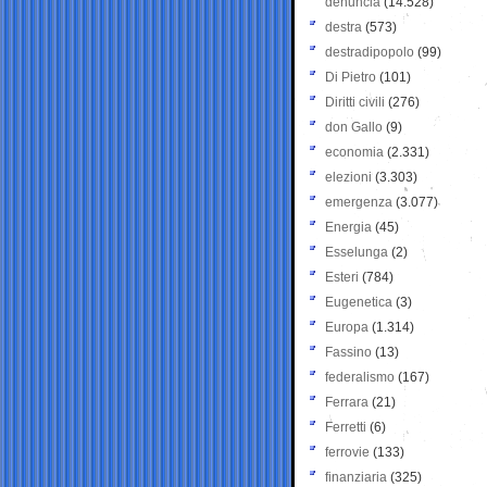
denuncia
(14.528)
destra
(573)
destradipopolo
(99)
Di Pietro
(101)
Diritti civili
(276)
don Gallo
(9)
economia
(2.331)
elezioni
(3.303)
emergenza
(3.077)
Energia
(45)
Esselunga
(2)
Esteri
(784)
Eugenetica
(3)
Europa
(1.314)
Fassino
(13)
federalismo
(167)
Ferrara
(21)
Ferretti
(6)
ferrovie
(133)
finanziaria
(325)