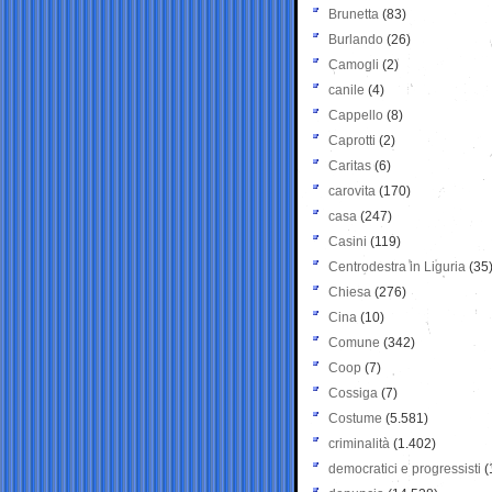
Brunetta
(83)
Burlando
(26)
Camogli
(2)
canile
(4)
Cappello
(8)
Caprotti
(2)
Caritas
(6)
carovita
(170)
casa
(247)
Casini
(119)
Centrodestra in Liguria
(35
Chiesa
(276)
Cina
(10)
Comune
(342)
Coop
(7)
Cossiga
(7)
Costume
(5.581)
criminalità
(1.402)
democratici e progressisti
(