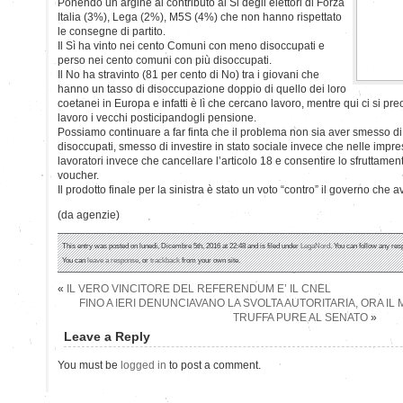
Ponendo un argine al contributo al Si degli elettori di Forza
Italia (3%), Lega (2%), M5S (4%) che non hanno rispettato
le consegne di partito.
Il Sì ha vinto nei cento Comuni con meno disoccupati e
perso nei cento comuni con più disoccupati.
Il No ha stravinto (81 per cento di No) tra i giovani che
hanno un tasso di disoccupazione doppio di quello dei loro
coetanei in Europa e infatti è lì che cercano lavoro, mentre qui ci si pr
lavoro i vecchi posticipandogli pensione.
Possiamo continuare a far finta che il problema non sia aver smesso di st
disoccupati, smesso di investire in stato sociale invece che nelle imprese,
lavoratori invece che cancellare l’articolo 18 e consentire lo sfruttamen
voucher.
Il prodotto finale per la sinistra è stato un voto “contro” il governo che
(da agenzie)
This entry was posted on lunedì, Dicembre 5th, 2016 at 22:48 and is filed under
LegaNord
. You can follow any res
You can
leave a response
, or
trackback
from your own site.
«
IL VERO VINCITORE DEL REFERENDUM E’ IL CNEL
FINO A IERI DENUNCIAVANO LA SVOLTA AUTORITARIA, ORA I
TRUFFA PURE AL SENATO
»
Leave a Reply
You must be
logged in
to post a comment.