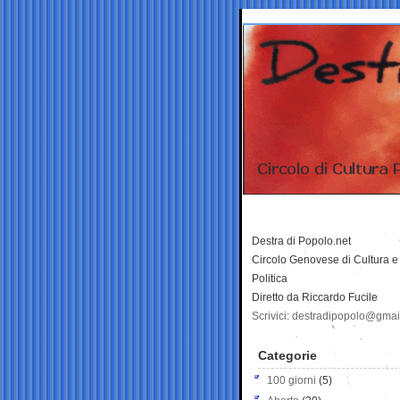
Destra di Popolo.net
Circolo Genovese di Cultura e
Politica
Diretto da Riccardo Fucile
Scrivici: destradipopolo@gma
Categorie
100 giorni
(5)