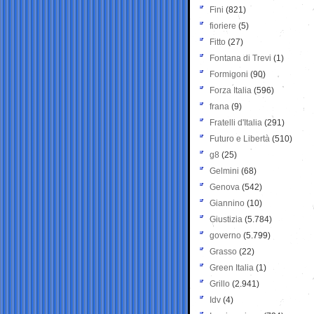
Fini
(821)
fioriere
(5)
Fitto
(27)
Fontana di Trevi
(1)
Formigoni
(90)
Forza Italia
(596)
frana
(9)
Fratelli d'Italia
(291)
Futuro e Libertà
(510)
g8
(25)
Gelmini
(68)
Genova
(542)
Giannino
(10)
Giustizia
(5.784)
governo
(5.799)
Grasso
(22)
Green Italia
(1)
Grillo
(2.941)
Idv
(4)