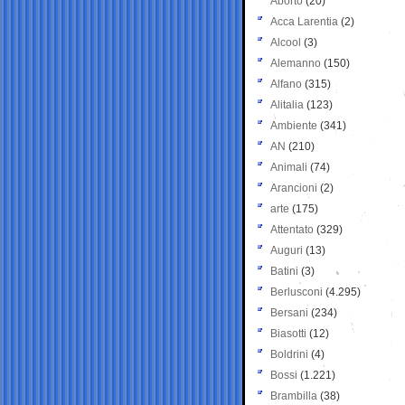
Aborto
(20)
Acca Larentia
(2)
Alcool
(3)
Alemanno
(150)
Alfano
(315)
Alitalia
(123)
Ambiente
(341)
AN
(210)
Animali
(74)
Arancioni
(2)
arte
(175)
Attentato
(329)
Auguri
(13)
Batini
(3)
Berlusconi
(4.295)
Bersani
(234)
Biasotti
(12)
Boldrini
(4)
Bossi
(1.221)
Brambilla
(38)