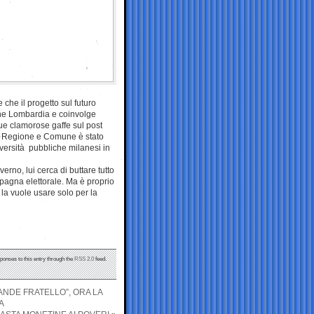
e che il progetto sul futuro
ne Lombardia e coinvolge
ue clamorose gaffe sul post
con Regione e Comune è stato
niversità pubbliche milanesi in
rno, lui cerca di buttare tutto
mpagna elettorale. Ma è proprio
 la vuole usare solo per la
sponses to this entry through the
RSS 2.0
feed.
GRANDE FRATELLO”, ORA LA
A