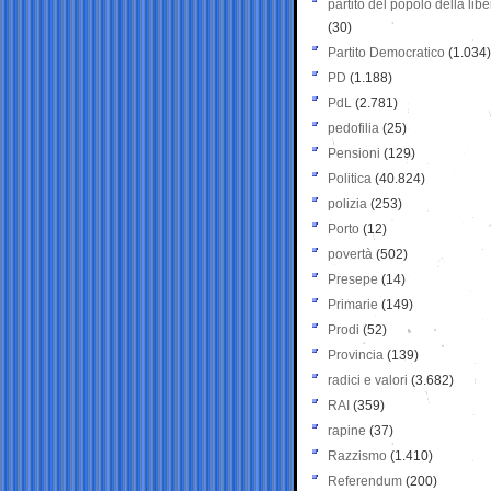
partito del popolo della libe
(30)
Partito Democratico
(1.034)
PD
(1.188)
PdL
(2.781)
pedofilia
(25)
Pensioni
(129)
Politica
(40.824)
polizia
(253)
Porto
(12)
povertà
(502)
Presepe
(14)
Primarie
(149)
Prodi
(52)
Provincia
(139)
radici e valori
(3.682)
RAI
(359)
rapine
(37)
Razzismo
(1.410)
Referendum
(200)