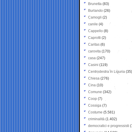
Brunetta
(83)
Burlando
(26)
Camogli
(2)
canile
(4)
Cappello
(8)
Caprotti
(2)
Caritas
(6)
carovita
(170)
casa
(247)
Casini
(119)
Centrodestra in Liguria
(35
Chiesa
(276)
Cina
(10)
Comune
(342)
Coop
(7)
Cossiga
(7)
Costume
(5.581)
criminalità
(1.402)
democratici e progressisti
(