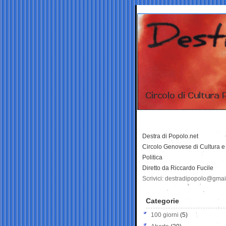
Destra di Popolo.net
Circolo Genovese di Cultura e
Politica
Diretto da Riccardo Fucile
Scrivici: destradipopolo@gma
Categorie
100 giorni
(5)