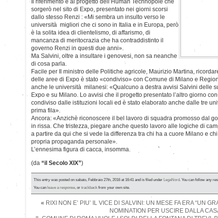
Il riferimento è al progetto dell’Human Technopole che
sorgerò nel sito di Expo, presentato nei giorni scorsi
dallo stesso Renzi : «Mi sembra un insulto verso le
università migliori che ci sono in Italia e in Europa, però
è la solita idea di clientelismo, di affarismo, di
mancanza di meritocrazia che ha contraddistinto il
governo Renzi in questi due anni».
Ma Salvini, oltre a insultare i genovesi, non sa neanche
di cosa parla.
Facile per Il ministro delle Politiche agricole, Maurizio Martina, ricordar
delle aree di Expo è stato «condiviso» con Comune di Milano e Regio
anche le università milanesi: «Qualcuno a destra avvisi Salvini delle s
Expo e su Milano. Lo avvisi che il progetto presentato l’altro giorno 
condiviso dalle istituzioni locali ed è stato elaborato anche dalle tre u
prima fila».
Ancora: «Anzichè riconoscere il bel lavoro di squadra promosso dal gove
in rissa. Che tristezza, piegare anche questo lavoro alle logiche di ca
a partire da qui che si vede la differenza tra chi ha a cuore Milano e chi
propria propaganda personale».
L’ennesima figura di cacca, insomma.
(da
“il Secolo XIX”
)
This entry was posted on sabato, Febbraio 27th, 2016 at 16:41 and is filed under
LegaNord
. You can follow any re
You can
leave a response
, or
trackback
from your own site.
«
RIXI NON E’ PIU’ IL VICE DI SALVINI: UN MESE FA ERA “UN 
NOMINATION PER USCIRE DALLA CAS