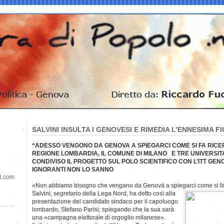
SALVINI INSULTA I GENOVESI E RIMEDIA L’ENNESIMA F
“ADESSO VENGONO DA GENOVA A SPIEGARCI COME SI FA RIC
REGIONE LOMBARDIA, IL COMUNE DI MILANO E TRE UNIVERSIT
CONDIVISO IL PROGETTO SUL POLO SCIENTIFICO CON L’ITT GE
IGNORANTI NON LO SANNO
il.com
«Non abbiamo bisogno che vengano da Genova a spiegarci come si fa 
Salvini, segretario della Lega Nord, ha detto così alla
presentazione del candidato sindaco per il capoluogo
lombardo, Stefano Parisi, spiegando che la sua sarà
una «campagna elettorale di orgoglio milanese».