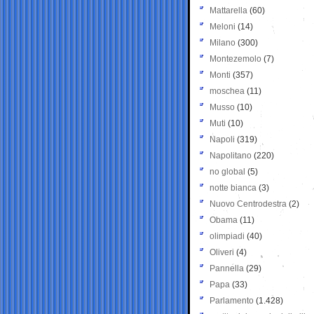
Mattarella
(60)
Meloni
(14)
Milano
(300)
Montezemolo
(7)
Monti
(357)
moschea
(11)
Musso
(10)
Muti
(10)
Napoli
(319)
Napolitano
(220)
no global
(5)
notte bianca
(3)
Nuovo Centrodestra
(2)
Obama
(11)
olimpiadi
(40)
Oliveri
(4)
Pannella
(29)
Papa
(33)
Parlamento
(1.428)