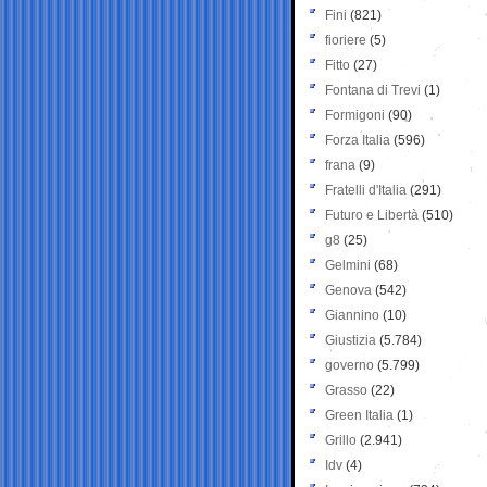
Fini
(821)
fioriere
(5)
Fitto
(27)
Fontana di Trevi
(1)
Formigoni
(90)
Forza Italia
(596)
frana
(9)
Fratelli d'Italia
(291)
Futuro e Libertà
(510)
g8
(25)
Gelmini
(68)
Genova
(542)
Giannino
(10)
Giustizia
(5.784)
governo
(5.799)
Grasso
(22)
Green Italia
(1)
Grillo
(2.941)
Idv
(4)