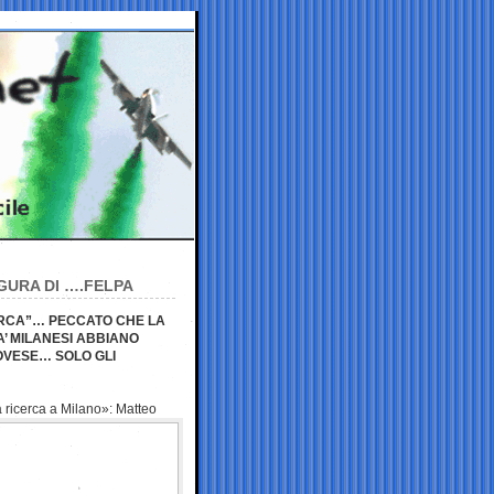
IGURA DI ….FELPA
ERCA”… PECCATO CHE LA
A’ MILANESI ABBIANO
NOVESE… SOLO GLI
ricerca a Milano»: Matteo