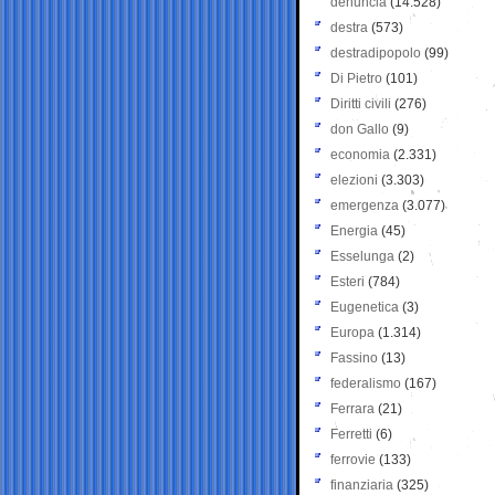
denuncia
(14.528)
destra
(573)
destradipopolo
(99)
Di Pietro
(101)
Diritti civili
(276)
don Gallo
(9)
economia
(2.331)
elezioni
(3.303)
emergenza
(3.077)
Energia
(45)
Esselunga
(2)
Esteri
(784)
Eugenetica
(3)
Europa
(1.314)
Fassino
(13)
federalismo
(167)
Ferrara
(21)
Ferretti
(6)
ferrovie
(133)
finanziaria
(325)