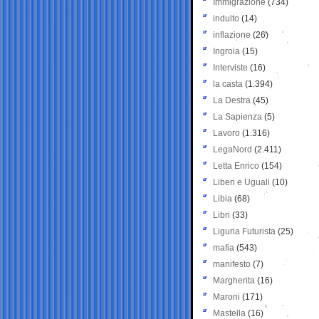
Immigrazione
(734)
indulto
(14)
inflazione
(26)
Ingroia
(15)
Interviste
(16)
la casta
(1.394)
La Destra
(45)
La Sapienza
(5)
Lavoro
(1.316)
LegaNord
(2.411)
Letta Enrico
(154)
Liberi e Uguali
(10)
Libia
(68)
Libri
(33)
Liguria Futurista
(25)
mafia
(543)
manifesto
(7)
Margherita
(16)
Maroni
(171)
Mastella
(16)