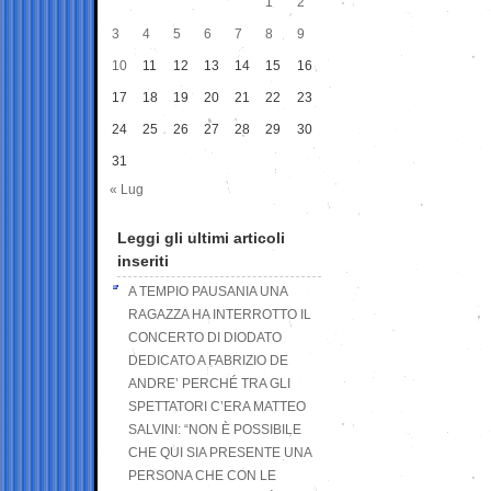
1
2
3
4
5
6
7
8
9
10
11
12
13
14
15
16
17
18
19
20
21
22
23
24
25
26
27
28
29
30
31
« Lug
Leggi gli ultimi articoli
inseriti
A TEMPIO PAUSANIA UNA
RAGAZZA HA INTERROTTO IL
CONCERTO DI DIODATO
DEDICATO A FABRIZIO DE
ANDRE’ PERCHÉ TRA GLI
SPETTATORI C’ERA MATTEO
SALVINI: “NON È POSSIBILE
CHE QUI SIA PRESENTE UNA
PERSONA CHE CON LE