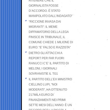
RITENERE CHE IL
GIORNALISTA FOSSE
D’ACCORDO. È STATO
MANIPOLATO DALL’INDAGATO”
“RICCIONE INVASA DAI
MIGRANTI”: IL MEME
DIFFAMATORIO DELLA LEGA
FINISCE IN TRIBUNALE, iL
COMUNE CHIEDE 1 MILIONE DI
EURO: “E’ FALSO E RAZZISTA”
DIETRO GLI ATTACCHI A
REPORT PER FAR FUORI
RANUCCI C’E’ IL PARTITO DI
MELONI, I GIORNALI
SOVRANISTIE IL TG1
IL PARTITO DELL’EX MINISTRO
CIELLINO LUPI, “NOI
MODERATI”, HA OTTENUTO
217MILA EURO DI
FINANZIAMENTI NEI PRIMI
SETTE MESI DELL’ANNO: È UN