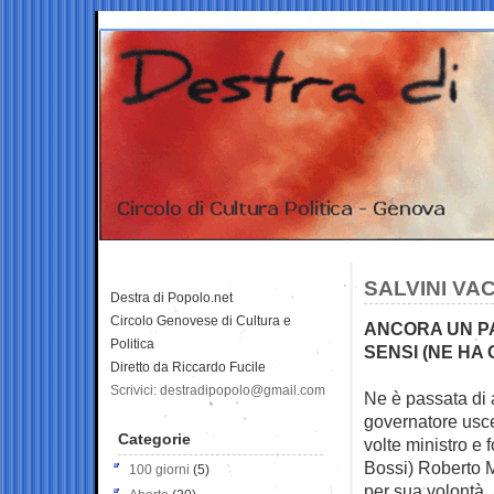
SALVINI VAC
Destra di Popolo.net
Circolo Genovese di Cultura e
ANCORA UN PAI
Politica
SENSI (NE HA G
Diretto da Riccardo Fucile
Scrivici: destradipopolo@gmail.com
Ne è passata di 
governatore
usce
Categorie
volte ministro e
Bossi) Roberto M
100 giorni
(5)
per sua volontà,