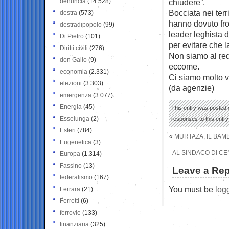
denuncia
(14.528)
chiudere”.
Bocciata nei terr
destra
(573)
hanno dovuto fro
destradipopolo
(99)
leader leghista d
Di Pietro
(101)
per evitare che 
Diritti civili
(276)
Non siamo al red
don Gallo
(9)
eccome.
economia
(2.331)
Ci siamo molto vi
elezioni
(3.303)
(da agenzie)
emergenza
(3.077)
Energia
(45)
This entry was posted 
Esselunga
(2)
responses to this entr
Esteri
(784)
«
MURTAZA, IL BAM
Eugenetica
(3)
AL SINDACO DI C
Europa
(1.314)
Fassino
(13)
Leave a Rep
federalismo
(167)
You must be
log
Ferrara
(21)
Ferretti
(6)
ferrovie
(133)
finanziaria
(325)