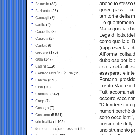
anche lo stesso 
Brunetta
(83)
green pass …) e
Burlando
(26)
territori e della
Camogli
(2)
– o quantomeno 
canile
(4)
Ma la goccia che
Cappello
(8)
Lega di lotta (d
Caprotti
(2)
come quella di B
Caritas
(6)
(rappresentata da
carovita
(170)
All’ormai collau
casa
(247)
dubbiose per la a
contrarietà all’e
Casini
(119)
esasperati e inte
Centrodestra in Liguria
(35)
Fontana, preside
Chiesa
(276)
Trento Maurizio 
Cina
(10)
Tutti accomunati 
Comune
(342)
occorre vaccinar
Coop
(7)
“Difendere con g
Cossiga
(7)
numeri perché d
Costume
(5.581)
sono eccellenti”,
criminalità
(1.402)
presidente della
democratici e progressisti
(19)
uno strumento per