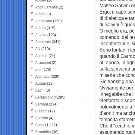
Aborto
(20)
Matteo Salvini di 
Acca Larentia
(2)
Ergo: il capo so
Alcool
(3)
di dialettica e t
Alemanno
(150)
di Salvini è ques
Alfano
(315)
O meglio era, pe
Alitalia
(123)
comando, del lea
Ambiente
(341)
incontestabile, s
AN
(210)
Sono lontani i t
quando il Carroc
Animali
(74)
all’epoca, in ogn
Arancioni
(2)
sulla scrivania 
arte
(175)
miseria che con
Attentato
(329)
Sic transit glori
Auguri
(13)
Ovviamente per i
Batini
(3)
innegabile che i
Berlusconi
(4.295)
elettorato e sopra
Bersani
(234)
notevolmente affi
Biasotti
(12)
d’anni) ma anche
Boldrini
(4)
tempo fa storcer
Bossi
(1.221)
Che il “cerchio m
assumendo ruoli 
Brambilla
(38)