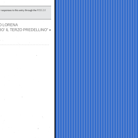
y responses to this entry through the
RSS 2.0
GO LORENA
RO’ IL TERZO PREDELLINO”
»