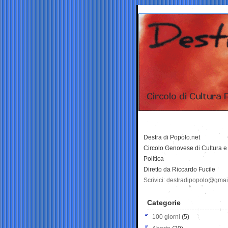
Destra di Popolo.net
Circolo Genovese di Cultura e
Politica
Diretto da Riccardo Fucile
Scrivici: destradipopolo@gma
Categorie
100 giorni
(5)