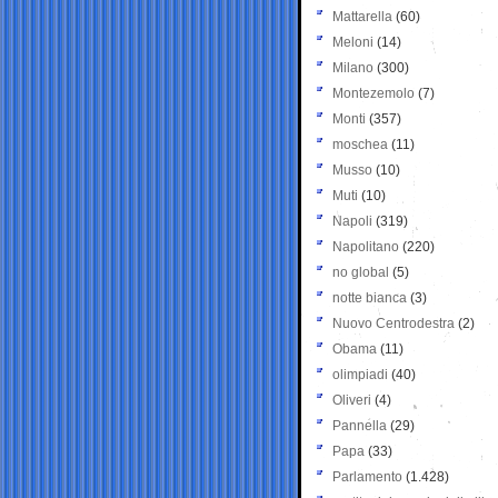
Mattarella
(60)
Meloni
(14)
Milano
(300)
Montezemolo
(7)
Monti
(357)
moschea
(11)
Musso
(10)
Muti
(10)
Napoli
(319)
Napolitano
(220)
no global
(5)
notte bianca
(3)
Nuovo Centrodestra
(2)
Obama
(11)
olimpiadi
(40)
Oliveri
(4)
Pannella
(29)
Papa
(33)
Parlamento
(1.428)