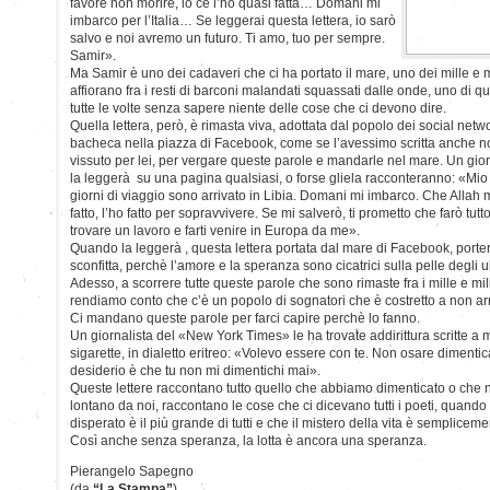
favore non morire, io ce l’ho quasi fatta… Domani mi
imbarco per l’Italia… Se leggerai questa lettera, io sarò
salvo e noi avremo un futuro. Ti amo, tuo per sempre.
Samir».
Ma Samir è uno dei cadaveri che ci ha portato il mare, uno dei mille e 
affiorano fra i resti di barconi malandati squassati dalle onde, uno di q
tutte le volte senza sapere niente delle cose che ci devono dire.
Quella lettera, però, è rimasta viva, adottata dal popolo dei social net
bacheca nella piazza di Facebook, come se l’avessimo scritta anche 
vissuto per lei, per vergare queste parole e mandarle nel mare. Un gior
la leggerà su una pagina qualsiasi, o forse gliela racconteranno: «Mi
giorni di viaggio sono arrivato in Libia. Domani mi imbarco. Che Allah
fatto, l’ho fatto per sopravvivere. Se mi salverò, ti prometto che farò tut
trovare un lavoro e farti venire in Europa da me».
Quando la leggerà , questa lettera portata dal mare di Facebook, porter
sconfitta, perchè l’amore e la speranza sono cicatrici sulla pelle degli ul
Adesso, a scorrere tutte queste parole che sono rimaste fra i mille e mil
rendiamo conto che c’è un popolo di sognatori che è costretto a non ar
Ci mandano queste parole per farci capire perchè lo fanno.
Un giornalista del «New York Times» le ha trovate addirittura scritte a
sigarette, in dialetto eritreo: «Volevo essere con te. Non osare dimentic
desiderio è che tu non mi dimentichi mai».
Queste lettere raccontano tutto quello che abbiamo dimenticato o che 
lontano da noi, raccontano le cose che ci dicevano tutti i poeti, quand
disperato è il più grande di tutti e che il mistero della vita è semplicemen
Così anche senza speranza, la lotta è ancora una speranza.
Pierangelo Sapegno
(da
“La Stampa”
)