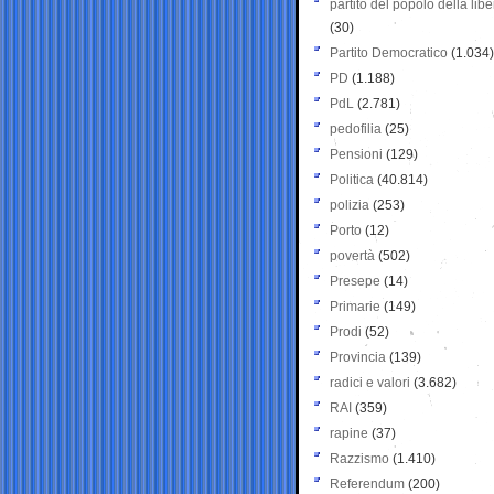
partito del popolo della libe
(30)
Partito Democratico
(1.034)
PD
(1.188)
PdL
(2.781)
pedofilia
(25)
Pensioni
(129)
Politica
(40.814)
polizia
(253)
Porto
(12)
povertà
(502)
Presepe
(14)
Primarie
(149)
Prodi
(52)
Provincia
(139)
radici e valori
(3.682)
RAI
(359)
rapine
(37)
Razzismo
(1.410)
Referendum
(200)