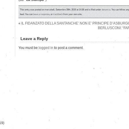
This entry was posted on mercoledì, Settembre 28th, 2016 at 14:36 and is filed under
denuncia
. You can follow an
feed. You can
leave a response
, or
trackback
from your own site.
«
IL FIDANZATO DELLA SANTANCHE’ NON E’ PRINCIPE D’ASBUR
BERLUSCONI: “FA
Leave a Reply
You must be
logged in
to post a comment.
)
19)