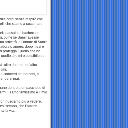
mille corpi senza respiro che
uelli che stiamo a raccontare
work, passata di bacheca in
noi, come se Samir avesse
no arriverà all’amore di Samir,
o adorato amore, dopo mesi e
 mi protegga. Quello che ho
to quello che mi è possibile per
à altro dolore e un’altra
timi.
le cadaveri dei barconi, ci
rendersi mai.
 mano dentro a un pacchetto di
armi. Ti amo tantissimo e il mio
non riusciamo più a vedere,
o esistevano, che l’amore
te la vita.