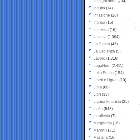
Immigrazione
(734)
indulto
(14)
inflazione
(26)
Ingroia
(15)
Interviste
(16)
la casta
(1.394)
La Destra
(45)
La Sapienza
(5)
Lavoro
(1.316)
LegaNord
(2.411)
Letta Enrico
(154)
Liberi e Uguali
(10)
Libia
(68)
Libri
(33)
Liguria Futurista
(25)
mafia
(543)
manifesto
(7)
Margherita
(16)
Maroni
(171)
Mastella
(16)