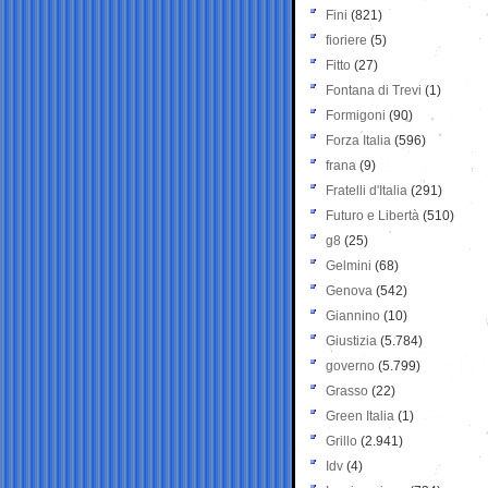
Fini
(821)
fioriere
(5)
Fitto
(27)
Fontana di Trevi
(1)
Formigoni
(90)
Forza Italia
(596)
frana
(9)
Fratelli d'Italia
(291)
Futuro e Libertà
(510)
g8
(25)
Gelmini
(68)
Genova
(542)
Giannino
(10)
Giustizia
(5.784)
governo
(5.799)
Grasso
(22)
Green Italia
(1)
Grillo
(2.941)
Idv
(4)