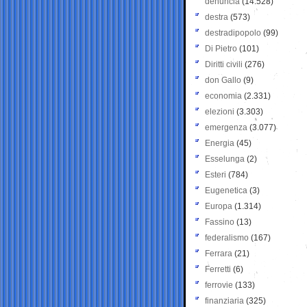
denuncia
(14.528)
destra
(573)
destradipopolo
(99)
Di Pietro
(101)
Diritti civili
(276)
don Gallo
(9)
economia
(2.331)
elezioni
(3.303)
emergenza
(3.077)
Energia
(45)
Esselunga
(2)
Esteri
(784)
Eugenetica
(3)
Europa
(1.314)
Fassino
(13)
federalismo
(167)
Ferrara
(21)
Ferretti
(6)
ferrovie
(133)
finanziaria
(325)