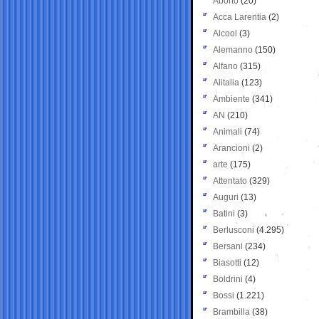
Aborto
(20)
Acca Larentia
(2)
Alcool
(3)
Alemanno
(150)
Alfano
(315)
Alitalia
(123)
Ambiente
(341)
AN
(210)
Animali
(74)
Arancioni
(2)
arte
(175)
Attentato
(329)
Auguri
(13)
Batini
(3)
Berlusconi
(4.295)
Bersani
(234)
Biasotti
(12)
Boldrini
(4)
Bossi
(1.221)
Brambilla
(38)