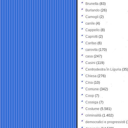
Brunetta
(83)
Burlando
(26)
Camogli
(2)
canile
(4)
Cappello
(8)
Caprotti
(2)
Caritas
(6)
carovita
(170)
casa
(247)
Casini
(119)
Centrodestra in Liguria
(35
Chiesa
(276)
Cina
(10)
Comune
(342)
Coop
(7)
Cossiga
(7)
Costume
(5.581)
criminalità
(1.402)
democratici e progressisti
(