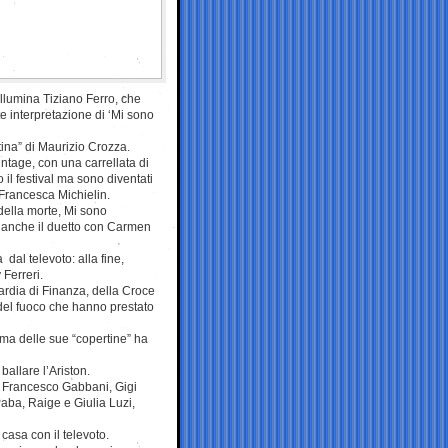
 illumina Tiziano Ferro, che
 interpretazione di ‘Mi sono
rtina” di Maurizio Crozza.
ntage, con una carrellata di
 il festival ma sono diventati
 Francesca Michielin.
della morte, Mi sono
o anche il duetto con Carmen
dal televoto: alla fine,
 Ferreri.
uardia di Finanza, della Croce
 del fuoco che hanno prestato
ima delle sue “copertine” ha
ballare l’Ariston.
, Francesco Gabbani, Gigi
Paba, Raige e Giulia Luzi,
 casa con il televoto.