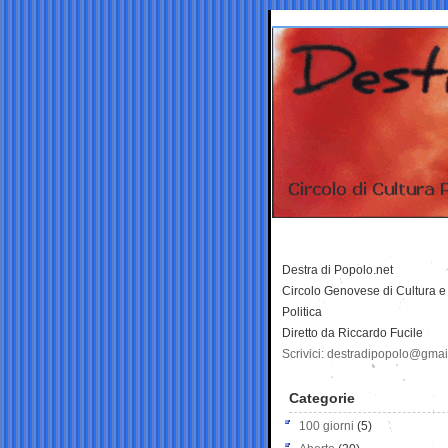
Destra di Popolo.net
Circolo Genovese di Cultura e
Politica
Diretto da Riccardo Fucile
Scrivici: destradipopolo@gma
Categorie
100 giorni
(5)