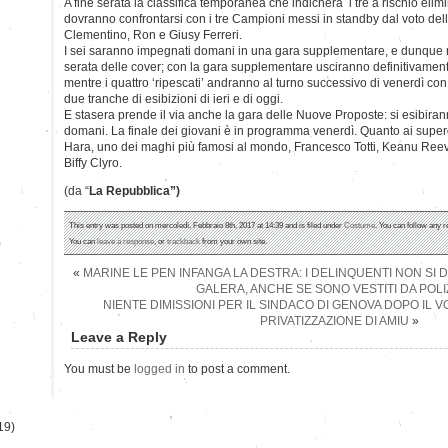
A fine serata la classifica temporanea che indicherà i tre a rischio el
dovranno confrontarsi con i tre Campioni messi in standby dal voto del
Clementino, Ron e Giusy Ferreri.
I sei saranno impegnati domani in una gara supplementare, e dunque 
serata delle cover; con la gara supplementare usciranno definitivament
mentre i quattro ‘ripescati’ andranno al turno successivo di venerdì con g
due tranche di esibizioni di ieri e di oggi.
E stasera prende il via anche la gara delle Nuove Proposte: si esibiranno
domani. La finale dei giovani è in programma venerdì. Quanto ai supero
Hara, uno dei maghi più famosi al mondo, Francesco Totti, Keanu Reev
Biffy Clyro.
(da “
La Repubblica”)
This entry was posted on mercoledì, Febbraio 8th, 2017 at 14:39 and is filed under
Costume
. You can follow any r
)
You can
leave a response
, or
trackback
from your own site.
«
MARINE LE PEN INFANGA LA DESTRA: I DELINQUENTI NON SI 
GALERA, ANCHE SE SONO VESTITI DA POLI
NIENTE DIMISSIONI PER IL SINDACO DI GENOVA DOPO IL 
PRIVATIZZAZIONE DI AMIU
»
Leave a Reply
You must be
logged in
to post a comment.
19)