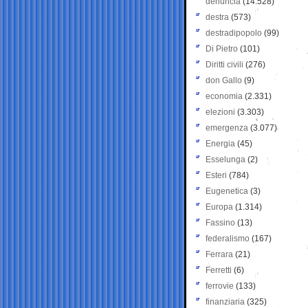
denuncia
(14.528)
destra
(573)
destradipopolo
(99)
Di Pietro
(101)
Diritti civili
(276)
don Gallo
(9)
economia
(2.331)
elezioni
(3.303)
emergenza
(3.077)
Energia
(45)
Esselunga
(2)
Esteri
(784)
Eugenetica
(3)
Europa
(1.314)
Fassino
(13)
federalismo
(167)
Ferrara
(21)
Ferretti
(6)
ferrovie
(133)
finanziaria
(325)