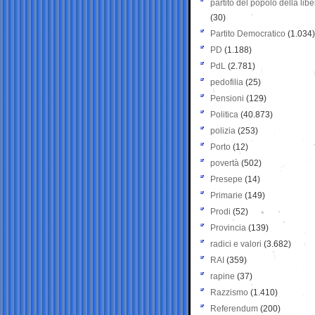
partito del popolo della libe
(30)
Partito Democratico
(1.034)
PD
(1.188)
PdL
(2.781)
pedofilia
(25)
Pensioni
(129)
Politica
(40.873)
polizia
(253)
Porto
(12)
povertà
(502)
Presepe
(14)
Primarie
(149)
Prodi
(52)
Provincia
(139)
radici e valori
(3.682)
RAI
(359)
rapine
(37)
Razzismo
(1.410)
Referendum
(200)