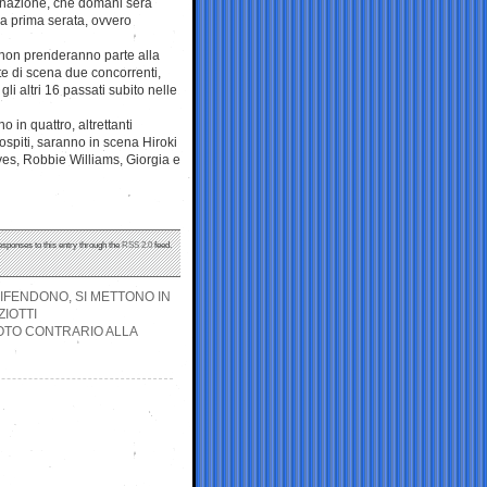
iminazione, che domani sera
la prima serata, ovvero
non prenderanno parte alla
e di scena due concorrenti,
li altri 16 passati subito nelle
 in quattro, altrettanti
spiti, saranno in scena Hiroki
es, Robbie Williams, Giorgia e
esponses to this entry through the
RSS 2.0
feed.
DIFENDONO, SI METTONO IN
ZIOTTI
VOTO CONTRARIO ALLA