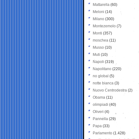
Mattarella
(60)
Meloni
(14)
Milano
(300)
Montezemolo
(7)
Monti
(357)
moschea
(11)
Musso
(10)
Muti
(10)
Napoli
(319)
Napolitano
(220)
no global
(5)
notte bianca
(3)
Nuovo Centrodestra
(2)
Obama
(11)
olimpiadi
(40)
Oliveri
(4)
Pannella
(29)
Papa
(33)
Parlamento
(1.428)