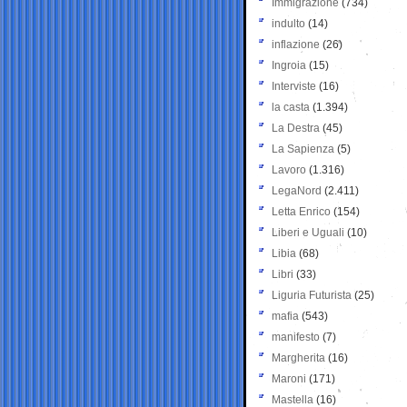
Immigrazione
(734)
indulto
(14)
inflazione
(26)
Ingroia
(15)
Interviste
(16)
la casta
(1.394)
La Destra
(45)
La Sapienza
(5)
Lavoro
(1.316)
LegaNord
(2.411)
Letta Enrico
(154)
Liberi e Uguali
(10)
Libia
(68)
Libri
(33)
Liguria Futurista
(25)
mafia
(543)
manifesto
(7)
Margherita
(16)
Maroni
(171)
Mastella
(16)