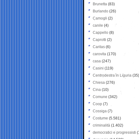
Brunetta
(83)
Burlando
(26)
Camogli
(2)
canile
(4)
Cappello
(8)
Caprotti
(2)
Caritas
(6)
carovita
(170)
casa
(247)
Casini
(119)
Centrodestra in Liguria
(35
Chiesa
(276)
Cina
(10)
Comune
(342)
Coop
(7)
Cossiga
(7)
Costume
(5.581)
criminalità
(1.402)
democratici e progressisti
(