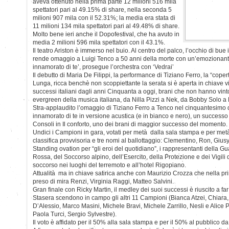
aveva ottenuto nella prima parte 12 milioni 516 mila
spettatori pari al 49.15% di share, nella seconda 5
milioni 907 mila con il 52.31%; la media era stata di
11 milioni 134 mila spettatori pari al 49.48% di share.
Molto bene ieri anche il Dopofestival, che ha avuto in
media 2 milioni 596 mila spettatori con il 43.1%.
Il teatro Ariston è immerso nel buio. Al centro del palco, l’occhio di bue
rende omaggio a Luigi Tenco a 50 anni della morte con un’emozionante
innamorato di te’, prosegue l’orchestra con ‘Vedrai’
Il debutto di Maria De Filippi, la performance di Tiziano Ferro, la “cope
Lunga, ricca benchè non scoppiettante la serata si è aperta in chiave vi
successi italiani dagli anni Cinquanta a oggi, brani che non hanno vinto
evergreen della musica italiana, da Nilla Pizzi a Nek, da Bobby Solo a
Stra-applaudito l’omaggio di Tiziano Ferro a Tenco nel cinquantesimo 
innamorato di te in versione acustica (e in bianco e nero), un success
Consoli in Il conforto, uno dei brani di maggior successo del momento.
Undici i Campioni in gara, votati per metà dalla sala stampa e per metà 
classifica provvisoria e tre nomi al ballottaggio: Clementino, Ron, Giusy
Standing ovation per “gli eroi del quotidiano”, i rappresentanti della G
Rossa, del Soccorso alpino, dell’Esercito, della Protezione e dei Vigili
soccorso nei luoghi del terremoto e all’hotel Rigopiano.
Attualità ma in chiave satirica anche con Maurizio Crozza che nella pr
preso di mira Renzi, Virginia Raggi, Matteo Salvini.
Gran finale con Ricky Martin, il medley dei suoi successi è riuscito a far 
Stasera scendono in campo gli altri 11 Campioni (Bianca Atzei, Chiara
D’Alessio, Marco Masini, Michele Bravi, Michele Zarrillo, Nesli e Alice 
Paola Turci, Sergio Sylvestre).
Il voto è affidato per il 50% alla sala stampa e per il 50% al pubblico da