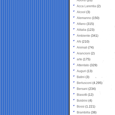
Aborto
(20)
Acca Larentia
(2)
Alcool
(3)
Alemanno
(150)
Alfano
(315)
Alitalia
(123)
Ambiente
(341)
AN
(210)
Animali
(74)
Arancioni
(2)
arte
(175)
Attentato
(329)
Auguri
(13)
Batini
(3)
Berlusconi
(4.295)
Bersani
(234)
Biasotti
(12)
Boldrini
(4)
Bossi
(1.221)
Brambilla
(38)