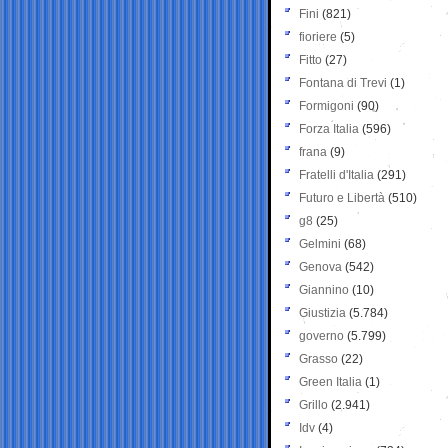
Fini
(821)
fioriere
(5)
Fitto
(27)
Fontana di Trevi
(1)
Formigoni
(90)
Forza Italia
(596)
frana
(9)
Fratelli d'Italia
(291)
Futuro e Libertà
(510)
g8
(25)
Gelmini
(68)
Genova
(542)
Giannino
(10)
Giustizia
(5.784)
governo
(5.799)
Grasso
(22)
Green Italia
(1)
Grillo
(2.941)
Idv
(4)