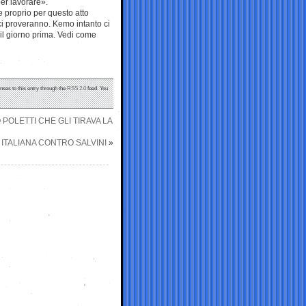
er lavorare».
e proprio per questo atto
 ci proveranno. Kemo intanto ci
È il giorno prima. Vedi come
nses to this entry through the
RSS 2.0
feed. You
POLETTI CHE GLI TIRAVA LA
 ITALIANA CONTRO SALVINI
»