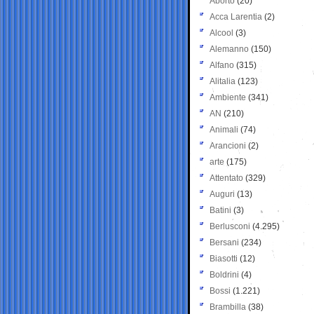
Aborto
(20)
Acca Larentia
(2)
Alcool
(3)
Alemanno
(150)
Alfano
(315)
Alitalia
(123)
Ambiente
(341)
AN
(210)
Animali
(74)
Arancioni
(2)
arte
(175)
Attentato
(329)
Auguri
(13)
Batini
(3)
Berlusconi
(4.295)
Bersani
(234)
Biasotti
(12)
Boldrini
(4)
Bossi
(1.221)
Brambilla
(38)