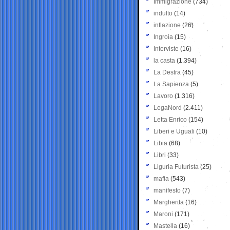
Immigrazione
(734)
indulto
(14)
inflazione
(26)
Ingroia
(15)
Interviste
(16)
la casta
(1.394)
La Destra
(45)
La Sapienza
(5)
Lavoro
(1.316)
LegaNord
(2.411)
Letta Enrico
(154)
Liberi e Uguali
(10)
Libia
(68)
Libri
(33)
Liguria Futurista
(25)
mafia
(543)
manifesto
(7)
Margherita
(16)
Maroni
(171)
Mastella
(16)