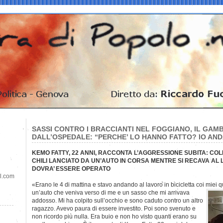
SASSI CONTRO I BRACCIANTI NEL FOGGIANO, IL GAM
DALL’OSPEDALE: “PERCHE’ LO HANNO FATTO? IO AN
KEMO FATTY, 22 ANNI, RACCONTA L’AGGRESSIONE SUBITA: COL
CHILI LANCIATO DA UN’AUTO IN CORSA MENTRE SI RECAVA AL 
DOVRA’ ESSERE OPERATO
il.com
«Erano le 4 di mattina e stavo andando al lavoro in bicicletta coi miei q
un’auto che veniva verso di me e un sasso che mi arrivava
addosso. Mi ha colpito sull’occhio e sono caduto contro un altro
ragazzo. Avevo paura di essere investito. Poi sono svenuto e
non ricordo più nulla. Era buio e non ho visto quanti erano su