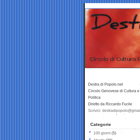
Destra di Popolo.net
Circolo Genovese di Cultura e
Politica
Diretto da Riccardo Fucile
Scrivici: destradipopolo@gma
Categorie
100 giorni
(5)