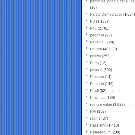
partito del popolo della libe
(30)
Partito Democratico
(1.034)
PD
(1.188)
PdL
(2.781)
pedofilia
(25)
Pensioni
(129)
Politica
(40.833)
polizia
(253)
Porto
(12)
povertà
(502)
Presepe
(14)
Primarie
(149)
Prodi
(52)
Provincia
(139)
radici e valori
(3.682)
RAI
(359)
rapine
(37)
Razzismo
(1.410)
Referendum
(200)