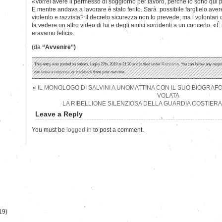
«Vorrei avere il permesso di soggiorno per lavoro, perchè io sono qui p
E mentre andava a lavorare è stato ferito. Sarà possibile farglielo aver
violento e razzista? Il decreto sicurezza non lo prevede, ma i volontari
fa vedere un altro video di lui e degli amici sorridenti a un concerto. «
eravamo felici».
(da
“Avvenire”)
This entry was posted on sabato, Luglio 27th, 2019 at 21:20 and is filed under
Razzismo
. You can follow any respo
can
leave a response
, or
trackback
from your own site.
«
IL MONOLOGO DI SALVINI A UNOMATTINA CON IL SUO BIOGRAFO 
VOLATA
LA RIBELLIONE SILENZIOSA DELLA GUARDIA COSTIERA
Leave a Reply
)
You must be
logged in
to post a comment.
19)