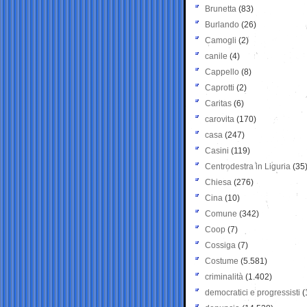
Brunetta
(83)
Burlando
(26)
Camogli
(2)
canile
(4)
Cappello
(8)
Caprotti
(2)
Caritas
(6)
carovita
(170)
casa
(247)
Casini
(119)
Centrodestra in Liguria
(35
Chiesa
(276)
Cina
(10)
Comune
(342)
Coop
(7)
Cossiga
(7)
Costume
(5.581)
criminalità
(1.402)
democratici e progressisti
(