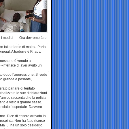
o i medici —. Ora dovremo fare
o fatto niente di male». Parla
Senegal. A tradurre è Khady,
a nessuno è venuto a
 «riferisce di aver avuto un
to dopo l’aggressione. Si vede
olto grande e pesante,
rato parlare di tentato
balizzate le sue dichiarazioni.
’amico racconta che la polizia
enti e visto il grande sasso.
sciato l’ospedale. Davvero
no. Dice di essere arrivato in
 respinta. Non ha fatto ricorso
Ma lui ha un solo desiderio.