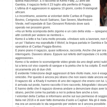
quella macchina». È il racconto di Kemo Fatty, 22 anni del
Gambia, il ragazzo ferito il 23 luglio alla periferia di Foggia.
L’ultima di 4 aggressioni in appena 10 giorni, contro 9 immigrati
africani.
Lo incontriamo, assieme ai volontari delle Caritas di Foggia-
Bovino, Cerignola-Ascoli Satriano, San Severo, Manfredoni-
Vieste, nell’ospedale di San Giovanni Rotondo dove sarà
operato nei prossimi giorni.
«Ha un ferita scomposta dello zigomo e un calo della vista — spiegan
altri controlli per vedere se rientrerà ».
Kemo è a letto e ha l’aria molto provata. «Andavo solo a lavorare, non h
un po’ l’italiano ma soprattutto il Wolof, la lingua parlata in Gambia e 
operatrice di Caritas Foggia-Bovino.
E piano piano il ragazzo, quasi sottovoce, racconta. Anche che per or
interrogarlo. Davvero strano. Eppure sul referto dell’ospedale c’è scritto
aggressione».
Kemo ci fa vedere lo sconvolgente video girato da uno degli amici subi
lui a terra col viso coperto di sangue e la pietra che lo ha colpito. È m
sicuramente più di due chili.
È evidente l’intenzione degli aggressori di fare molto male, non è esage
omicidio. Per questo è ancora più strano che non siano state ancora ver
Il ragazzo dà a Khady il numero di uno dei ragazzi che erano con lui. L
è arrivata sul posto, hanno raccolto il loro racconto, fotografato i docum
E hanno detto che il ragazzo doveva andare a denunciare dopo aver la
strano, perchè come ha parlato a noi lo poteva fare anche a loro.
I volontari della Caritas si informano anche sul suo permesso di soggior
Italia nel 2016 e di aver fatto domanda d’asilo a Cagliari. Ma gli è stata
ma ora un avvocato lo sta seguendo per vedere se è ancora possibile. 