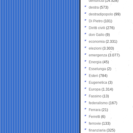
denuncia
(14.528)
destra
(573)
destradipopolo
(99)
Di Pietro
(101)
Diritti civili
(276)
don Gallo
(9)
economia
(2.331)
elezioni
(3.303)
emergenza
(3.077)
Energia
(45)
Esselunga
(2)
Esteri
(784)
Eugenetica
(3)
Europa
(1.314)
Fassino
(13)
federalismo
(167)
Ferrara
(21)
Ferretti
(6)
ferrovie
(133)
finanziaria
(325)