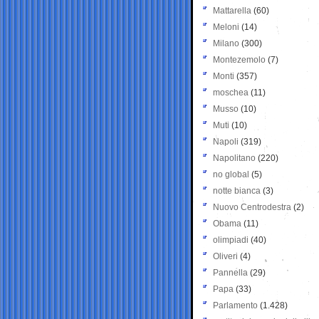
Mattarella
(60)
Meloni
(14)
Milano
(300)
Montezemolo
(7)
Monti
(357)
moschea
(11)
Musso
(10)
Muti
(10)
Napoli
(319)
Napolitano
(220)
no global
(5)
notte bianca
(3)
Nuovo Centrodestra
(2)
Obama
(11)
olimpiadi
(40)
Oliveri
(4)
Pannella
(29)
Papa
(33)
Parlamento
(1.428)