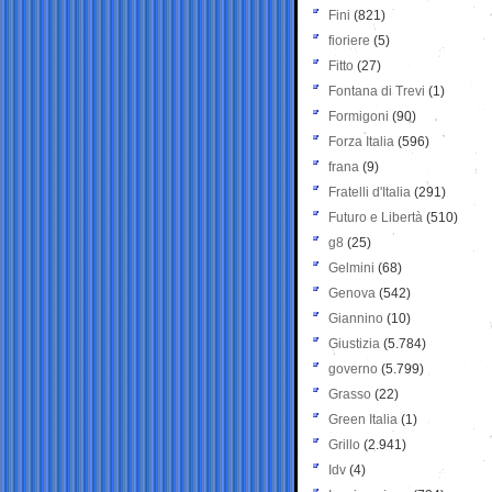
Fini
(821)
fioriere
(5)
Fitto
(27)
Fontana di Trevi
(1)
Formigoni
(90)
Forza Italia
(596)
frana
(9)
Fratelli d'Italia
(291)
Futuro e Libertà
(510)
g8
(25)
Gelmini
(68)
Genova
(542)
Giannino
(10)
Giustizia
(5.784)
governo
(5.799)
Grasso
(22)
Green Italia
(1)
Grillo
(2.941)
Idv
(4)