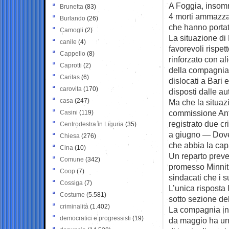
A Foggia, insomm
Brunetta
(83)
4 morti ammazzat
Burlando
(26)
che hanno portato
Camogli
(2)
La situazione di
canile
(4)
favorevoli rispett
Cappello
(8)
rinforzato con al
Caprotti
(2)
della compagnia 
Caritas
(6)
dislocati a Bari e
carovita
(170)
disposti dalle au
casa
(247)
Ma che la situaz
commissione Anti
Casini
(119)
registrato due cr
Centrodestra in Liguria
(35)
a giugno — Dove 
Chiesa
(276)
che abbia la cap
Cina
(10)
Un reparto preve
Comune
(342)
promesso Minniti 
Coop
(7)
sindacati che i 
Cossiga
(7)
L’unica risposta 
Costume
(5.581)
sotto sezione del
criminalità
(1.402)
La compagnia int
democratici e progressisti
(19)
da maggio ha un’