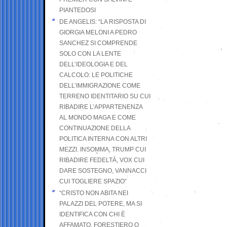
PIANTEDOSI
DE ANGELIS: “LA RISPOSTA DI
GIORGIA MELONI A PEDRO
SANCHEZ SI COMPRENDE
SOLO CON LA LENTE
DELL’IDEOLOGIA E DEL
CALCOLO: LE POLITICHE
DELL’IMMIGRAZIONE COME
TERRENO IDENTITARIO SU CUI
RIBADIRE L’APPARTENENZA
AL MONDO MAGA E COME
CONTINUAZIONE DELLA
POLITICA INTERNA CON ALTRI
MEZZI. INSOMMA, TRUMP CUI
RIBADIRE FEDELTÀ, VOX CUI
DARE SOSTEGNO, VANNACCI
CUI TOGLIERE SPAZIO”
“CRISTO NON ABITA NEI
PALAZZI DEL POTERE, MA SI
IDENTIFICA CON CHI È
AFFAMATO, FORESTIERO O