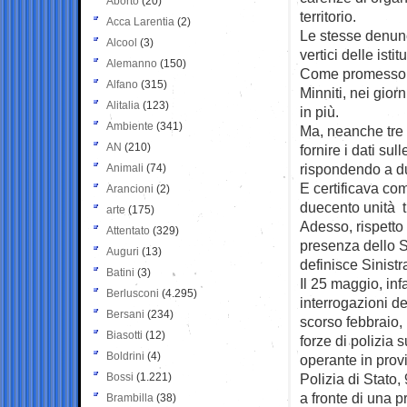
Aborto
(20)
territorio.
Acca Larentia
(2)
Le stesse denunc
Alcool
(3)
vertici delle istit
Alemanno
(150)
Come promesso d
Alfano
(315)
Minniti, nei gior
Alitalia
(123)
in più.
Ambiente
(341)
Ma, neanche tre 
AN
(210)
fornire i dati sul
rispondendo a du
Animali
(74)
E certificava co
Arancioni
(2)
duecento unità t
arte
(175)
Adesso, rispetto
Attentato
(329)
presenza dello St
Auguri
(13)
definisce Sinistr
Batini
(3)
Il 25 maggio, inf
Berlusconi
(4.295)
interrogazioni de
Bersani
(234)
scorso febbraio,
Biasotti
(12)
forze di polizia s
Boldrini
(4)
operante in provi
Bossi
(1.221)
Polizia di Stato,
a fronte di una p
Brambilla
(38)