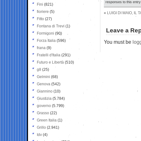
responses to this entr
Fini
(821)
fioriere
(5)
«
LUIGI DI MAIO, IL
Fitto
(27)
Fontana di Trevi
(1)
Leave a Rep
Formigoni
(90)
Forza Italia
(596)
You must be
log
frana
(9)
Fratelli d'Italia
(291)
Futuro e Libertà
(510)
g8
(25)
Gelmini
(68)
Genova
(542)
Giannino
(10)
Giustizia
(5.784)
governo
(5.799)
Grasso
(22)
Green Italia
(1)
Grillo
(2.941)
Idv
(4)