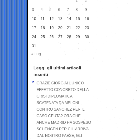
1
2
3
4
5
6
7
8
9
10
11
12
13
14
15
16
17
18
19
20
21
22
23
24
25
26
27
28
29
30
31
« Lug
Leggi gli ultimi articoli
inseriti
GRAZIE GIORGIA! L’UNICO
EFFETTO CONCRETO DELLA
CRISI DIPLOMATICA
SCATENATA DA MELONI
CONTRO SANCHEZ PER IL
CASO CEUTA? ORA CHE
ANCHE MADRID HA SOSPESO
SCHENGEN PER CHI ARRIVA
DAL NOSTRO PAESE, GLI