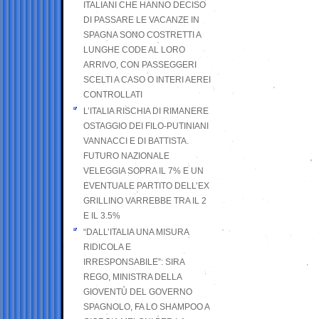
ITALIANI CHE HANNO DECISO
DI PASSARE LE VACANZE IN
SPAGNA SONO COSTRETTI A
LUNGHE CODE AL LORO
ARRIVO, CON PASSEGGERI
SCELTI A CASO O INTERI AEREI
CONTROLLATI
L’ITALIA RISCHIA DI RIMANERE
OSTAGGIO DEI FILO-PUTINIANI
VANNACCI E DI BATTISTA.
FUTURO NAZIONALE
VELEGGIA SOPRA IL 7% E UN
EVENTUALE PARTITO DELL’EX
GRILLINO VARREBBE TRA IL 2
E IL 3.5%
“DALL’ITALIA UNA MISURA
RIDICOLA E
IRRESPONSABILE”: SIRA
REGO, MINISTRA DELLA
GIOVENTÙ DEL GOVERNO
SPAGNOLO, FA LO SHAMPOO A