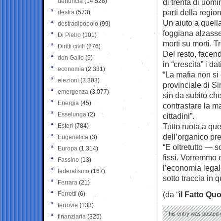
denuncia
(14.528)
di trenta di uomin
parti della regi
destra
(573)
Un aiuto a quell
destradipopolo
(99)
foggiana alzasse 
Di Pietro
(101)
morti su morti. 
Diritti civili
(276)
Del resto, facen
don Gallo
(9)
in “crescita” i da
economia
(2.331)
“La mafia non si 
elezioni
(3.303)
provinciale di Si
emergenza
(3.077)
sin da subito ch
Energia
(45)
contrastare la ma
Esselunga
(2)
cittadini”.
Tutto ruota a que
Esteri
(784)
dell’organico pre
Eugenetica
(3)
“E oltretutto — 
Europa
(1.314)
fissi. Vorremmo c
Fassino
(13)
l’economia legale
federalismo
(167)
sotto traccia in q
Ferrara
(21)
(da “
il Fatto Qu
Ferretti
(6)
ferrovie
(133)
This entry was posted o
finanziaria
(325)