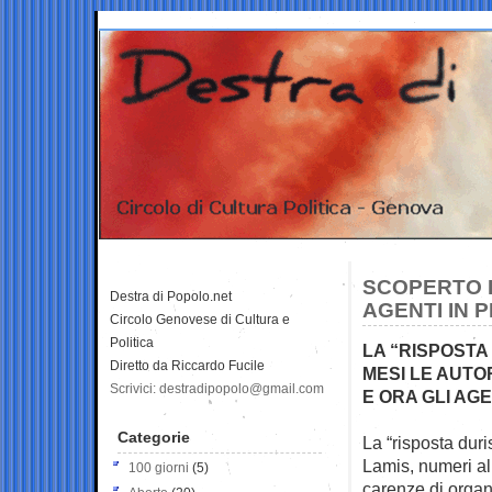
SCOPERTO I
Destra di Popolo.net
AGENTI IN 
Circolo Genovese di Cultura e
Politica
LA “RISPOSTA 
Diretto da Riccardo Fucile
MESI LE AUTO
Scrivici: destradipopolo@gmail.com
E ORA GLI AG
Categorie
La “risposta dur
Lamis, numeri a
100 giorni
(5)
carenze di organi