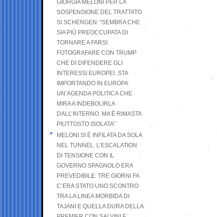
GIORGIA MELONI PER LA
SOSPENSIONE DEL TRATTATO
SI SCHENGEN: “SEMBRA CHE
SIA PIÙ PREOCCUPATA DI
TORNARE A FARSI
FOTOGRAFARE CON TRUMP
CHE DI DIFENDERE GLI
INTERESSI EUROPEI. STA
IMPORTANDO IN EUROPA
UN’AGENDA POLITICA CHE
MIRA A INDEBOLIRLA
DALL’INTERNO. MA È RIMASTA
PIUTTOSTO ISOLATA”
MELONI SI È INFILATA DA SOLA
NEL TUNNEL. L’ESCALATION
DI TENSIONE CON IL
GOVERNO SPAGNOLO ERA
PREVEDIBILE: TRE GIORNI FA
C’ERA STATO UNO SCONTRO
TRA LA LINEA MORBIDA DI
TAJANI E QUELLA DURA DELLA
PREMIER CON SALVINI E