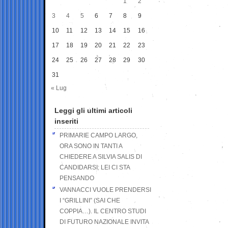
1
2
3
4
5
6
7
8
9
10
11
12
13
14
15
16
17
18
19
20
21
22
23
24
25
26
27
28
29
30
31
« Lug
Leggi gli ultimi articoli
inseriti
PRIMARIE CAMPO LARGO,
ORA SONO IN TANTI A
CHIEDERE A SILVIA SALIS DI
CANDIDARSI: LEI CI STA
PENSANDO
VANNACCI VUOLE PRENDERSI
I “GRILLINI” (SAI CHE
COPPIA…). IL CENTRO STUDI
DI FUTURO NAZIONALE INVITA