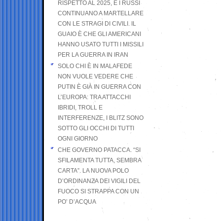
RISPETTO AL 2025, E I RUSSI
CONTINUANO A MARTELLARE
CON LE STRAGI DI CIVILI. IL
GUAIO È CHE GLI AMERICANI
HANNO USATO TUTTI I MISSILI
PER LA GUERRA IN IRAN
SOLO CHI È IN MALAFEDE
NON VUOLE VEDERE CHE
PUTIN È GIÀ IN GUERRA CON
L’EUROPA: TRA ATTACCHI
IBRIDI, TROLL E
INTERFERENZE, I BLITZ SONO
SOTTO GLI OCCHI DI TUTTI
OGNI GIORNO
CHE GOVERNO PATACCA. “SI
SFILAMENTA TUTTA, SEMBRA
CARTA”. LA NUOVA POLO
D’ORDINANZA DEI VIGILI DEL
FUOCO SI STRAPPA CON UN
PO’ D’ACQUA