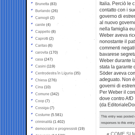
Italia. Perciò le
Brunetta
(83)
contatto con i suo
Burlando
(26)
governo di estre
Camogli
(2)
al nuovo governo
canile
(4)
nella famiglia e
Cappello
(8)
Weber aveva ricev
Caprotti
(2)
nonostante il patt
Caritas
(6)
commenti negativi
carovita
(170)
bavarese segreta
casa
(247)
Weber durante la
stata la garante 
Casini
(119)
Söder aveva comm
Centrodestra in Liguria
(35)
adeguato. Non è i
Chiesa
(276)
governi di estre
Cina
(10)
Per Weber il cor
Comune
(342)
dove contro AfD r
Coop
(7)
(da EditorialeD
Cossiga
(7)
Costume
(5.581)
This entry was posted o
criminalità
(1.402)
responses to this entr
democratici e progressisti
(19)
«
COME SI 