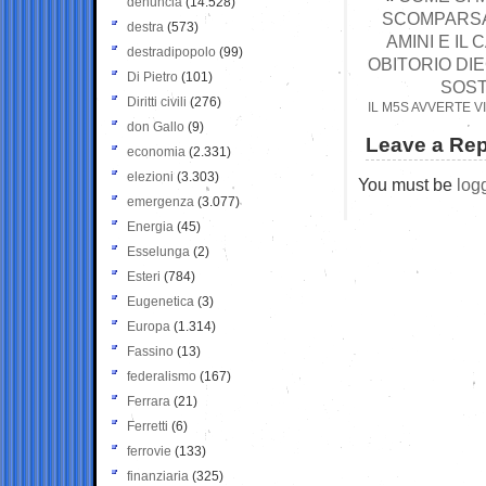
denuncia
(14.528)
SCOMPARSA
destra
(573)
AMINI E IL
destradipopolo
(99)
OBITORIO DIE
Di Pietro
(101)
SOST
Diritti civili
(276)
IL M5S AVVERTE V
don Gallo
(9)
Leave a Rep
economia
(2.331)
elezioni
(3.303)
You must be
log
emergenza
(3.077)
Energia
(45)
Esselunga
(2)
Esteri
(784)
Eugenetica
(3)
Europa
(1.314)
Fassino
(13)
federalismo
(167)
Ferrara
(21)
Ferretti
(6)
ferrovie
(133)
finanziaria
(325)