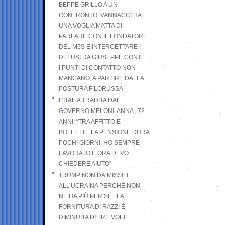
BEPPE GRILLO A UN
CONFRONTO. VANNACCI HA
UNA VOGLIA MATTA DI
PARLARE CON IL FONDATORE
DEL M5S E INTERCETTARE I
DELUSI DA GIUSEPPE CONTE.
I PUNTI DI CONTATTO NON
MANCANO, A PARTIRE DALLA
POSTURA FILORUSSA
L’ITALIA TRADITA DAL
GOVERNO MELONI. ANNA , 72
ANNI; “TRA AFFITTO E
BOLLETTE LA PENSIONE DURA
POCHI GIORNI, HO SEMPRE
LAVORATO E ORA DEVO
CHIEDERE AIUTO”
TRUMP NON DÀ MISSILI
ALL’UCRAINA PERCHÉ NON
NE HA PIÙ PER SÉ : LA
FORNITURA DI RAZZI È
DIMINUITA DI TRE VOLTE