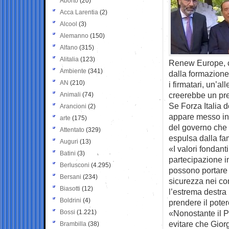
Aborto
(20)
Acca Larentia
(2)
Alcool
(3)
Alemanno
(150)
Alfano
(315)
Alitalia
(123)
Renew Europe, ch
Ambiente
(341)
dalla formazione
AN
(210)
i firmatari, un’a
creerebbe un pr
Animali
(74)
Se Forza Italia 
Arancioni
(2)
appare messo in 
arte
(175)
del governo che c
Attentato
(329)
espulsa dalla fa
Auguri
(13)
«I valori fondan
Batini
(3)
partecipazione in
Berlusconi
(4.295)
possono portare 
Bersani
(234)
sicurezza nei co
Biasotti
(12)
l’estrema destra 
Boldrini
(4)
prendere il pote
Bossi
(1.221)
«Nonostante il Pp
evitare che Giorg
Brambilla
(38)